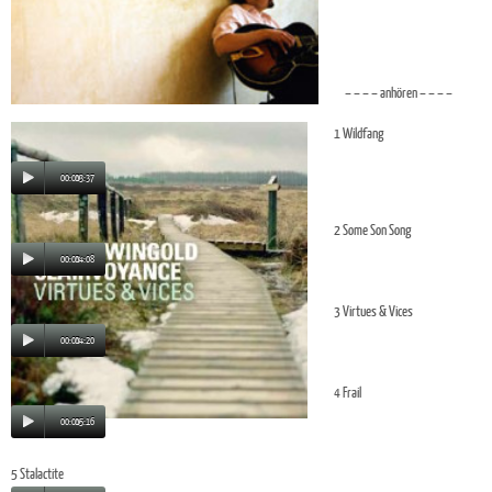
– – – – anhören – – – –
1 Wildfang
00:00
03:37
2 Some Son Song
00:00
04:08
3 Virtues & Vices
00:00
04:20
4 Frail
00:00
05:16
5 Stalactite