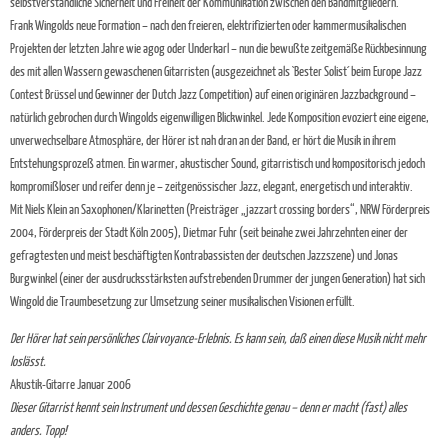
selbstverständliche Sicherheit und Freiheit der Kommunikation zwischen den Bandmitgliedern.
Frank Wingolds neue Formation – nach den freieren, elektrifizierten oder kammermusikalischen
Projekten der letzten Jahre wie agog oder Underkarl – nun die bewußte zeitgemäße Rückbesinnung
des mit allen Wassern gewaschenen Gitarristen (ausgezeichnet als `Bester Solist´ beim Europe Jazz
Contest Brüssel und Gewinner der Dutch Jazz Competition) auf einen originären Jazzbackground –
natürlich gebrochen durch Wingolds eigenwilligen Blickwinkel. Jede Komposition evoziert eine eigene,
unverwechselbare Atmosphäre, der Hörer ist nah dran an der Band, er hört die Musik in ihrem
Entstehungsprozeß atmen. Ein warmer, akustischer Sound, gitarristisch und kompositorisch jedoch
kompromißloser und reifer denn je – zeitgenössischer Jazz, elegant, energetisch und interaktiv.
Mit Niels Klein an Saxophonen/Klarinetten (Preisträger „jazzart crossing borders“, NRW Förderpreis
2004, Förderpreis der Stadt Köln 2005), Dietmar Fuhr (seit beinahe zwei Jahrzehnten einer der
gefragtesten und meist beschäftigten Kontrabassisten der deutschen Jazzszene) und Jonas
Burgwinkel (einer der ausdrucksstärksten aufstrebenden Drummer der jungen Generation) hat sich
Wingold die Traumbesetzung zur Umsetzung seiner musikalischen Visionen erfüllt.
Der Hörer hat sein persönliches Clairvoyance-Erlebnis. Es kann sein, daß einen diese Musik nicht mehr
loslässt.
Akustik-Gitarre Januar 2006
Dieser Gitarrist kennt sein Instrument und dessen Geschichte genau – denn er macht (fast) alles
anders. Topp!