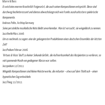
Gitarre & Bass
Es wird eine enorme Kreativität freigesetzt, die auch seinen Kompositionen entspricht. Diese sind
durchweg hochinteressant und ebenso abwechslungsreich wie Franks ausdrucksstare spielerische
Komponente.
Andreas Polte, Archtop Germany
Seine persönliche musikalische Note bleibt unverkennbar. Man ist versucht, sie wingoldesk zu nennen.
Jazzthetik März 2006
Um es nochmals zu sagen: eine der gelungensten Produktionen eines deutschen Ensembles der letzten
Zeit!
JazzPodium Februar 2006
`Virtues & Vices´ läuft zu keiner Sekunde Gefahr, die Aufmerksamkeit des Rezipienten zu verlieren, so
viel spannende Musik von gediegener Klasse war selten.
Jazzpodium 12/2011
Wingolds Kompositionen sind kleine Meisterwerke, die mitunter – etwa auf dem Titeltrack – einen
hypnotischen Sog entwickeln.
JazzThing 11/2011