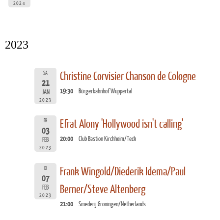
2024
2023
SA
Christine Corvisier Chanson de Cologne
21
19:30
Bürgerbahnhof Wuppertal
JAN
2023
FR
Efrat Alony 'Hollywood isn't calling'
03
20:00
Club Bastion Kirchheim/Teck
FEB
2023
DI
Frank Wingold/Diederik Idema/Paul
07
Berner/Steve Altenberg
FEB
2023
21:00
Smederij Groningen/Netherlands