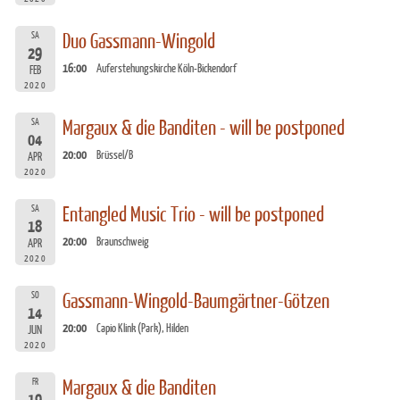
SA
Duo Gassmann-Wingold
29
16:00
Auferstehungskirche Köln-Bickendorf
FEB
2020
SA
Margaux & die Banditen - will be postponed
04
20:00
Brüssel/B
APR
2020
SA
Entangled Music Trio - will be postponed
18
20:00
Braunschweig
APR
2020
SO
Gassmann-Wingold-Baumgärtner-Götzen
14
20:00
Capio Klink (Park), Hilden
JUN
2020
FR
Margaux & die Banditen