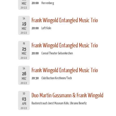
20:00
Herrenberg
MRZ
2022
SA
Frank Wingold Entangled Music Trio
19
20:00
Loft Köln
MRZ
2022
FR
Frank Wingold Entangled Music Trio
25
20:00
Consol Theater Gelsenkirchen
MRZ
2022
SA
Frank Wingold Entangled Music Trio
26
20:30
Club Bastion Kirchheim/Teck
MRZ
2022
SO
Duo Martin Gassmann & Frank Wingold
03
Rautenstrauch Joest Museum Köln, Ukraine Benefiz
APR
2022