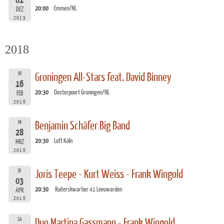
01
20:00
Emmen/NL
DEZ
2019
2018
FR
Groningen All-Stars feat. David Binney
16
20:30
Oosterpoort Groningen/NL
FEB
2018
MI
Benjamin Schäfer Big Band
28
20:30
Loft Köln
MRZ
2018
DI
Joris Teepe - Kurt Weiss - Frank Wingold
03
20:30
Ruiterskwartier 41 Leeuwarden
APR
2018
SA
Duo Martina Gassmann - Frank Wingold