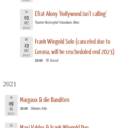
2022
SA
Efrat Alony 'Hollywood isn't calling'
03
Theater Nestroyhof-Hamakom, Wien
DEZ
2022
DO
Frank Wingold Solo (canceled due to
15
Corona, will be rescheduled end 2023)
DEZ
2022
20:00
TIF, Kassel
2021
FR
Margaux & die Banditen
09
20:00
Odonien, Köln
JUL
2021
SA
Maxi Valdes & Frank Wingold Duo