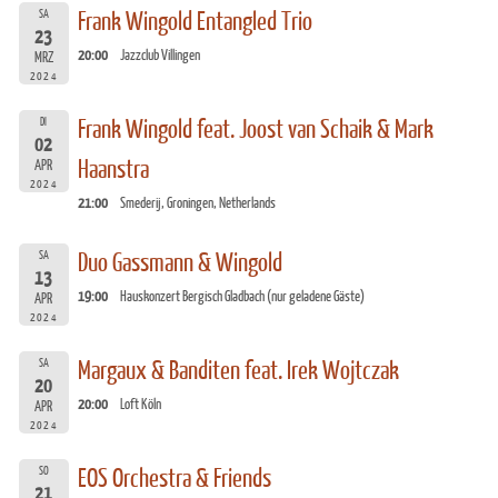
SA
Frank Wingold Entangled Trio
23
20:00
Jazzclub Villingen
MRZ
2024
DI
Frank Wingold feat. Joost van Schaik & Mark
02
Haanstra
APR
2024
21:00
Smederij, Groningen, Netherlands
SA
Duo Gassmann & Wingold
13
19:00
Hauskonzert Bergisch Gladbach (nur geladene Gäste)
APR
2024
SA
Margaux & Banditen feat. Irek Wojtczak
20
20:00
Loft Köln
APR
2024
SO
EOS Orchestra & Friends
21