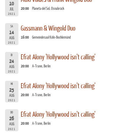
10
20:00
Planeta del Sol, Osnabrück
JUL
2021
SA
Gassmann & Wingold Duo
14
16:00
Gemeindesaal Köln-Bocklemünd
AUG
2021
DI
Efrat Alony 'Hollywood isn't calling'
24
20:00
A-Trane, Berlin
AUG
2021
MI
Efrat Alony 'Hollywood isn't calling'
25
20:00
A-Trane, Berlin
AUG
2021
DO
Efrat Alony 'Hollywood isn't calling'
26
20:00
A-Trane, Berlin
AUG
2021