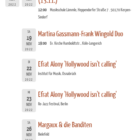
(13.11.)
2022
2022
12:00
Musikschule Lämmle, Heppendorfer Straße 7 . 50170 Kerpen-
Sindorf
SA
Martina Gassmann-Frank Wingold Duo
19
19:00
Ev. Kirche Humboldtstr., Köln-Longerich
NOV
2022
DI
Efrat Alony 'Hollywood isn't calling'
22
Institut für Musik, Osnabrück
NOV
2022
MI
Efrat Alony 'Hollywood isn't calling'
23
Re-Jazz Festival, Berlin
NOV
2022
SA
Margaux & die Banditen
26
Bielefeld
NOV