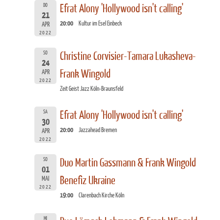
DO
Efrat Alony 'Hollywood isn't calling'
21
20:00
Kultur im Esel Einbeck
APR
2022
SO
Christine Corvisier-Tamara Lukasheva-
24
Frank Wingold
APR
2022
Zeit Geist Jazz Köln-Braunsfeld
SA
Efrat Alony 'Hollywood isn't calling'
30
20:00
Jazzahead Bremen
APR
2022
SO
Duo Martin Gassmann & Frank Wingold
01
Benefiz Ukraine
MAI
2022
19:00
Clarenbach Kirche Köln
MI