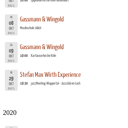
16:00
Epiphania Kirche Köln-Bickendorf
OKT
2021
FR
Gassmann & Wingold
08
Musikschule Jülich
OKT
2021
SA
Gassmann & Wingold
09
19:00
Kartäuserkirche Köln
OKT
2021
FR
Stefan Max Wirth Experience
29
19:30
jazzMeeting Wuppertal - Jazzclub im Loch
OKT
2021
2020