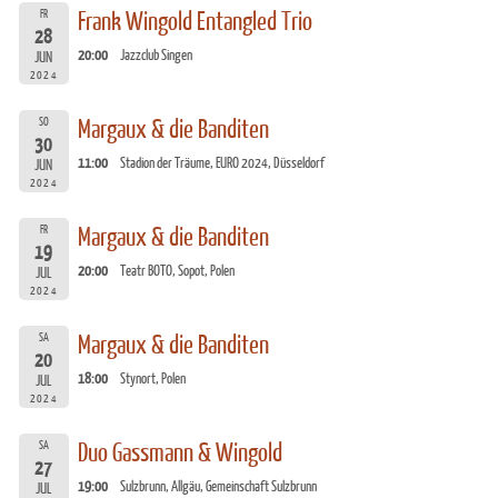
FR
Frank Wingold Entangled Trio
28
20:00
Jazzclub Singen
JUN
2024
SO
Margaux & die Banditen
30
11:00
Stadion der Träume, EURO 2024, Düsseldorf
JUN
2024
FR
Margaux & die Banditen
19
20:00
Teatr BOTO, Sopot, Polen
JUL
2024
SA
Margaux & die Banditen
20
18:00
Stynort, Polen
JUL
2024
SA
Duo Gassmann & Wingold
27
19:00
Sulzbrunn, Allgäu, Gemeinschaft Sulzbrunn
JUL