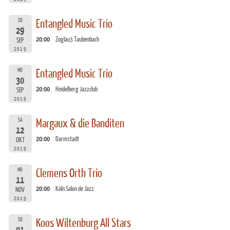
SO
Entangled Music Trio
29
20:00
Zoglau3 Taubenbach
SEP
2019
MO
Entangled Music Trio
30
20:00
Heidelberg Jazzclub
SEP
2019
SA
Margaux & die Banditen
12
20:00
Darmstadt
OKT
2019
MO
Clemens Orth Trio
11
20:00
Köln Salon de Jazz
NOV
2019
SO
Koos Wiltenburg All Stars