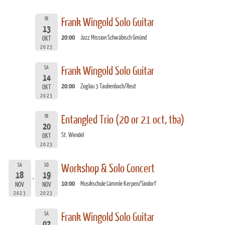
FR
Frank Wingold Solo Guitar
13
20:00
Jazz Mission Schwäbisch Gmünd
OKT
2023
SA
Frank Wingold Solo Guitar
14
20:00
Zoglau 3 Taubenbach/Reut
OKT
2023
FR
Entangled Trio (20 or 21 oct, tba)
20
St. Wendel
OKT
2023
SA
SO
Workshop & Solo Concert
18
19
10:00
Musikschule Lämmle Kerpen/Sindorf
NOV
NOV
2023
2023
SA
Frank Wingold Solo Guitar
02