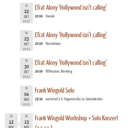
SA
Efrat Alony 'Hollywood isn't calling'
22
20:00
Hameln
OKT
2022
SO
Efrat Alony 'Hollywood isn't calling'
23
20:00
Rüsselsheim
OKT
2022
SO
Efrat Alony 'Hollywood isn't calling'
30
20:00
DB Museum, Nürnberg
OKT
2022
FR
Frank Wingold Solo
04
19:30
werkstatt e.V. Hagenstraße 34, Gelsenkirchen
NOV
2022
SA
SO
Frank Wingold Workshop + Solo Konzert
12
13
NOV
NOV