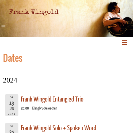
Frank Wingold
Dates
2024
SA
Frank Wingold Entangled Trio
13
20:00
Klangbrücke Aachen
JAN
2024
SO
Frank Wingold Solo + Spoken Word
25