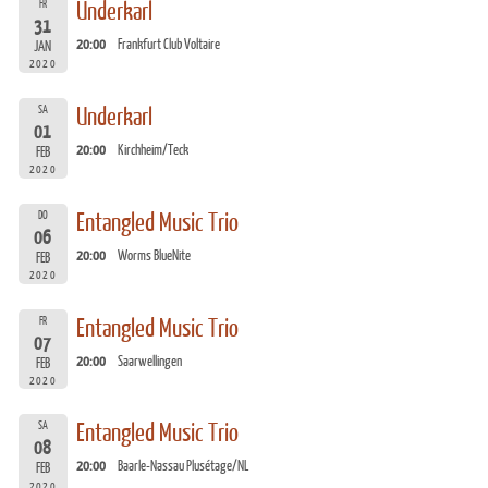
FR
Underkarl
31
20:00
Frankfurt Club Voltaire
JAN
2020
SA
Underkarl
01
20:00
Kirchheim/Teck
FEB
2020
DO
Entangled Music Trio
06
20:00
Worms BlueNite
FEB
2020
FR
Entangled Music Trio
07
20:00
Saarwellingen
FEB
2020
SA
Entangled Music Trio
08
20:00
Baarle-Nassau Plusétage/NL
FEB
2020