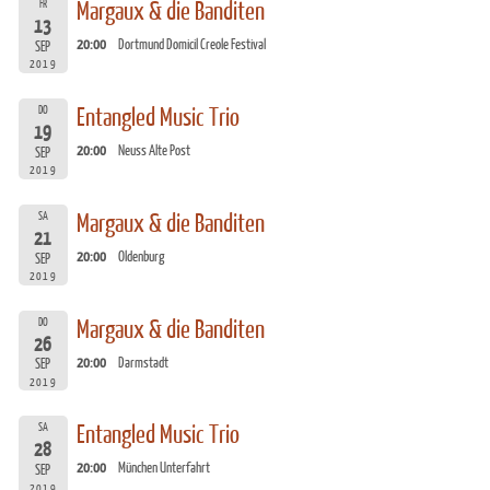
FR
Margaux & die Banditen
13
20:00
Dortmund Domicil Creole Festival
SEP
2019
DO
Entangled Music Trio
19
20:00
Neuss Alte Post
SEP
2019
SA
Margaux & die Banditen
21
20:00
Oldenburg
SEP
2019
DO
Margaux & die Banditen
26
20:00
Darmstadt
SEP
2019
SA
Entangled Music Trio
28
20:00
München Unterfahrt
SEP
2019