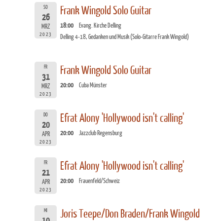
SO
Frank Wingold Solo Guitar
26
18:00
Evang. Kirche Delling
MRZ
2023
Delling 4-18, Gedanken und Musik (Solo-Gitarre Frank Wingold)
FR
Frank Wingold Solo Guitar
31
20:00
Cuba Münster
MRZ
2023
DO
Efrat Alony 'Hollywood isn't calling'
20
20:00
Jazzclub Regensburg
APR
2023
FR
Efrat Alony 'Hollywood isn't calling'
21
20:00
Frauenfeld/Schweiz
APR
2023
MI
Joris Teepe/Don Braden/Frank Wingold
10