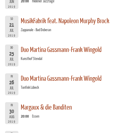
20:00
Hildener Jazztage
JUN
2019
SO
MusikFabrik feat. Napoleon Murphy Brock
21
Zappanale - Bad Doberan
JUL
2019
DO
Duo Martina Gassmann-Frank Wingold
25
Kunsthof Stendal
JUL
2019
FR
Duo Martina Gassmann-Frank Wingold
26
Tonfink Lübeck
JUL
2019
FR
Margaux & die Banditen
30
20:00
Essen
AUG
2019