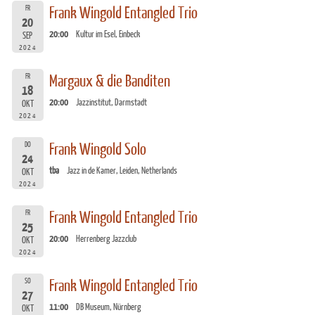
FR
Frank Wingold Entangled Trio
20
20:00
Kultur im Esel, Einbeck
SEP
2024
FR
Margaux & die Banditen
18
20:00
Jazzinstitut, Darmstadt
OKT
2024
DO
Frank Wingold Solo
24
tba
Jazz in de Kamer, Leiden, Netherlands
OKT
2024
FR
Frank Wingold Entangled Trio
25
20:00
Herrenberg Jazzclub
OKT
2024
SO
Frank Wingold Entangled Trio
27
11:00
DB Museum, Nürnberg
OKT