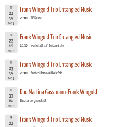
SO
Frank Wingold Trio Entangled Music
21
20:00
TIF Kassel
APR
2019
MO
Frank Wingold Trio Entangled Music
22
19:30
werkstatt e.V. Gelsenkirchen
APR
2019
DI
Frank Wingold Trio Entangled Music
23
20:00
Bunker Ulmenwall Bielefeld
APR
2019
FR
Duo Martina Gassmann-Frank Wingold
31
Theater Bergneustadt
MAI
2019
FR
Frank Wingold Trio Entangled Music
21