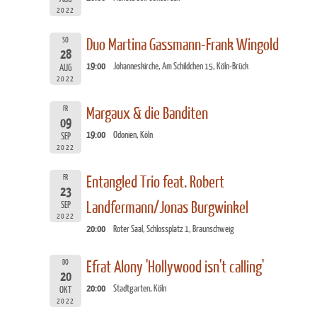
2022
SO
Duo Martina Gassmann-Frank Wingold
28
19:00
Johanneskirche, Am Schildchen 15, Köln-Brück
AUG
2022
FR
Margaux & die Banditen
09
19:00
Odonien, Köln
SEP
2022
FR
Entangled Trio feat. Robert
23
Landfermann/Jonas Burgwinkel
SEP
2022
20:00
Roter Saal, Schlossplatz 1, Braunschweig
DO
Efrat Alony 'Hollywood isn't calling'
20
20:00
Stadtgarten, Köln
OKT
2022