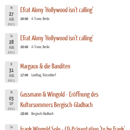
FR
Efrat Alony 'Hollywood isn't calling'
27
20:00
A-Trane, Berlin
AUG
2021
SA
Efrat Alony 'Hollywood isn't calling'
28
20:00
A-Trane, Berlin
AUG
2021
DI
Margaux & die Banditen
31
17:00
Landtag, Düsseldorf
AUG
2021
FR
Gassmann & Wingold - Eröffnung des
03
Kultursommers Bergisch-Gladbach
SEP
2021
19:00
Bergisch-Gladbach
SA
Frank Wingold Solo - CD-Präsentation 'to be frank'