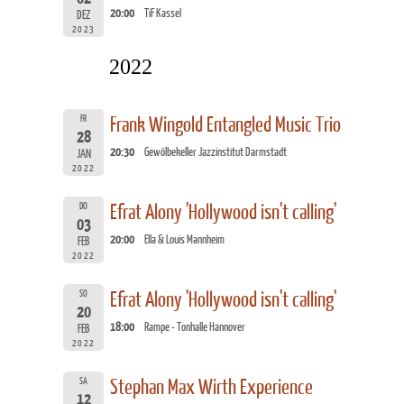
20:00
TiF Kassel
DEZ
2023
2022
FR
Frank Wingold Entangled Music Trio
28
20:30
Gewölbekeller Jazzinstitut Darmstadt
JAN
2022
DO
Efrat Alony 'Hollywood isn't calling'
03
20:00
Ella & Louis Mannheim
FEB
2022
SO
Efrat Alony 'Hollywood isn't calling'
20
18:00
Rampe - Tonhalle Hannover
FEB
2022
SA
Stephan Max Wirth Experience
12