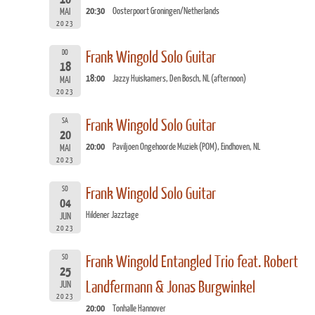
20:30
Oosterpoort Groningen/Netherlands
MAI
2023
DO
Frank Wingold Solo Guitar
18
18:00
Jazzy Huiskamers, Den Bosch, NL (afternoon)
MAI
2023
SA
Frank Wingold Solo Guitar
20
20:00
Paviljoen Ongehoorde Muziek (POM), Eindhoven, NL
MAI
2023
SO
Frank Wingold Solo Guitar
04
Hildener Jazztage
JUN
2023
SO
Frank Wingold Entangled Trio feat. Robert
25
Landfermann & Jonas Burgwinkel
JUN
2023
20:00
Tonhalle Hannover