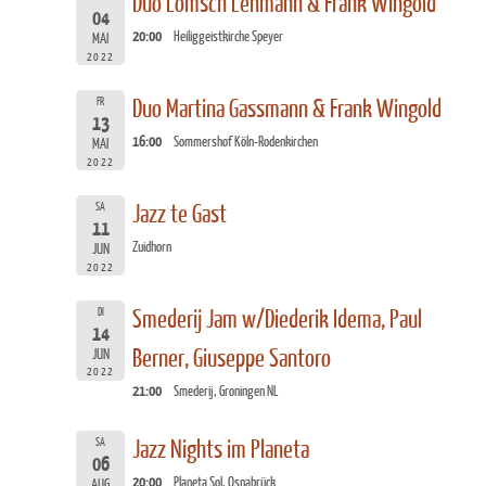
Duo Lömsch Lehmann & Frank Wingold
04
20:00
Heiliggeistkirche Speyer
MAI
2022
FR
Duo Martina Gassmann & Frank Wingold
13
16:00
Sommershof Köln-Rodenkirchen
MAI
2022
SA
Jazz te Gast
11
Zuidhorn
JUN
2022
DI
Smederij Jam w/Diederik Idema, Paul
14
Berner, Giuseppe Santoro
JUN
2022
21:00
Smederij, Groningen NL
SA
Jazz Nights im Planeta
06
20:00
Planeta Sol, Osnabrück
AUG