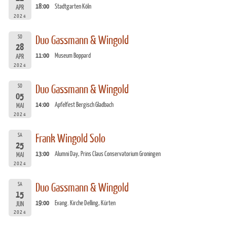
18:00
Stadtgarten Köln
APR
2024
SO
Duo Gassmann & Wingold
28
11:00
Museum Boppard
APR
2024
SO
Duo Gassmann & Wingold
05
14:00
Apfelfest Bergisch Gladbach
MAI
2024
SA
Frank Wingold Solo
25
13:00
Alumni Day, Prins Claus Conservatorium Groningen
MAI
2024
SA
Duo Gassmann & Wingold
15
19:00
Evang. Kirche Delling, Kürten
JUN
2024