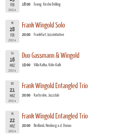
18:00
Evang. Kirche Delling
FEB
2024
MI
Frank Wingold Solo
28
20:00
Frankfurt Jazzinitiative
FEB
2024
SA
Duo Gassmann & Wingold
16
19:00
Villa Kalka, Köln-Kalk
MRZ
2024
DO
Frank Wingold Entangled Trio
21
20:00
Karlsruhe, Jazzclub
MRZ
2024
FR
Frank Wingold Entangled Trio
22
20:00
Birdland, Neuburg a.d. Donau
MRZ
2024