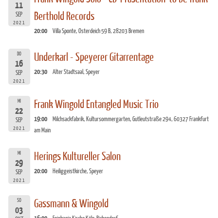
11
Berthold Records
SEP
2021
20:00
Villa Sponte, Osterdeich 59 B, 28203 Bremen
DO
Underkarl - Speyerer Gitarrentage
16
20:30
Alter Stadtsaal, Speyer
SEP
2021
MI
Frank Wingold Entangled Music Trio
22
19:00
Milchsackfabrik, Kultursommergarten, Gutleutstraße 294, 60327 Frankfurt
SEP
2021
am Main
MI
Herings Kultureller Salon
29
20:00
Heiliggeistkirche, Speyer
SEP
2021
SO
Gassmann & Wingold
03