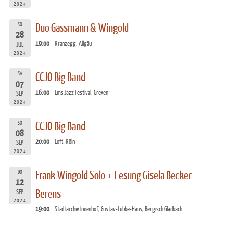
2024
SO
Duo Gassmann & Wingold
28
19:00
Kranzegg, Allgäu
JUL
2024
SA
CCJO Big Band
07
16:00
Ems Jazz Festival, Greven
SEP
2024
SO
CCJO Big Band
08
20:00
Loft, Köln
SEP
2024
DO
Frank Wingold Solo + Lesung Gisela Becker-
12
Berens
SEP
2024
19:00
Stadtarchiv Innenhof, Gustav-Lübbe-Haus, Bergisch Gladbach