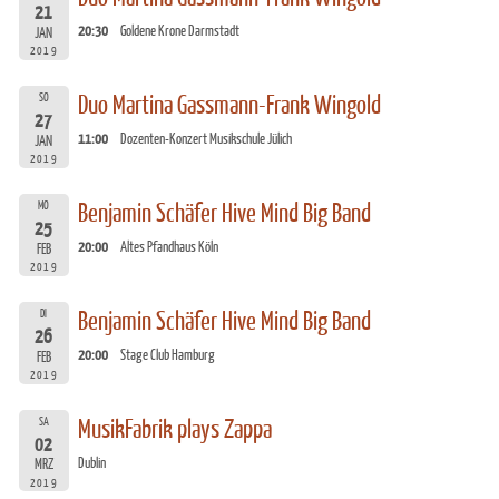
21
20:30
Goldene Krone Darmstadt
JAN
2019
SO
Duo Martina Gassmann-Frank Wingold
27
11:00
Dozenten-Konzert Musikschule Jülich
JAN
2019
MO
Benjamin Schäfer Hive Mind Big Band
25
20:00
Altes Pfandhaus Köln
FEB
2019
DI
Benjamin Schäfer Hive Mind Big Band
26
20:00
Stage Club Hamburg
FEB
2019
SA
MusikFabrik plays Zappa
02
Dublin
MRZ
2019