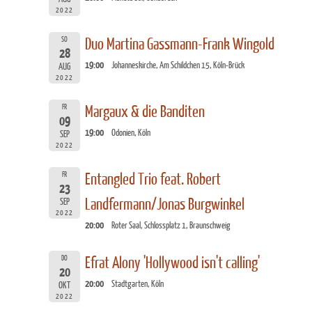
2022
SO
Duo Martina Gassmann-Frank Wingold
28
19:00
Johanneskirche, Am Schildchen 15, Köln-Brück
AUG
2022
FR
Margaux & die Banditen
09
19:00
Odonien, Köln
SEP
2022
FR
Entangled Trio feat. Robert
23
Landfermann/Jonas Burgwinkel
SEP
2022
20:00
Roter Saal, Schlossplatz 1, Braunschweig
DO
Efrat Alony 'Hollywood isn't calling'
20
20:00
Stadtgarten, Köln
OKT
2022