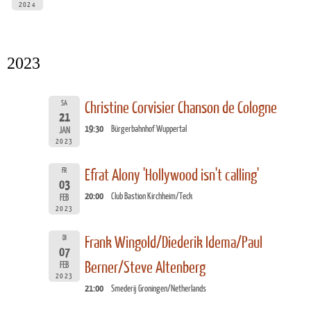
2024
2023
SA
Christine Corvisier Chanson de Cologne
21
19:30
Bürgerbahnhof Wuppertal
JAN
2023
FR
Efrat Alony 'Hollywood isn't calling'
03
20:00
Club Bastion Kirchheim/Teck
FEB
2023
DI
Frank Wingold/Diederik Idema/Paul
07
Berner/Steve Altenberg
FEB
2023
21:00
Smederij Groningen/Netherlands