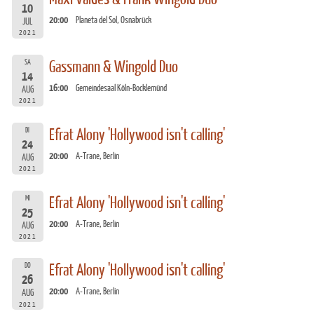
10
20:00
Planeta del Sol, Osnabrück
JUL
2021
SA
Gassmann & Wingold Duo
14
16:00
Gemeindesaal Köln-Bocklemünd
AUG
2021
DI
Efrat Alony 'Hollywood isn't calling'
24
20:00
A-Trane, Berlin
AUG
2021
MI
Efrat Alony 'Hollywood isn't calling'
25
20:00
A-Trane, Berlin
AUG
2021
DO
Efrat Alony 'Hollywood isn't calling'
26
20:00
A-Trane, Berlin
AUG
2021