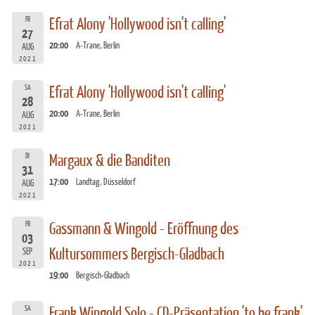
FR
Efrat Alony 'Hollywood isn't calling'
27
20:00
A-Trane, Berlin
AUG
2021
SA
Efrat Alony 'Hollywood isn't calling'
28
20:00
A-Trane, Berlin
AUG
2021
DI
Margaux & die Banditen
31
17:00
Landtag, Düsseldorf
AUG
2021
FR
Gassmann & Wingold - Eröffnung des
03
Kultursommers Bergisch-Gladbach
SEP
2021
19:00
Bergisch-Gladbach
SA
Frank Wingold Solo - CD-Präsentation 'to be frank'