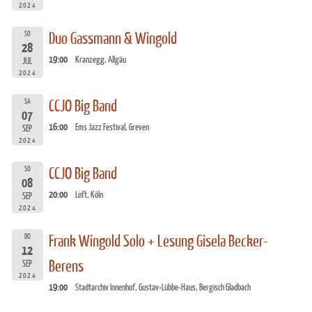
2024
SO
Duo Gassmann & Wingold
28
19:00
Kranzegg, Allgäu
JUL
2024
SA
CCJO Big Band
07
16:00
Ems Jazz Festival, Greven
SEP
2024
SO
CCJO Big Band
08
20:00
Loft, Köln
SEP
2024
DO
Frank Wingold Solo + Lesung Gisela Becker-
12
Berens
SEP
2024
19:00
Stadtarchiv Innenhof, Gustav-Lübbe-Haus, Bergisch Gladbach