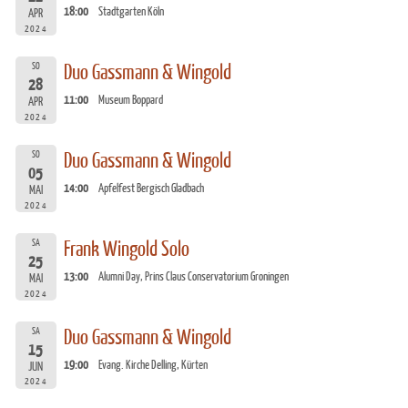
18:00
Stadtgarten Köln
APR
2024
SO
Duo Gassmann & Wingold
28
11:00
Museum Boppard
APR
2024
SO
Duo Gassmann & Wingold
05
14:00
Apfelfest Bergisch Gladbach
MAI
2024
SA
Frank Wingold Solo
25
13:00
Alumni Day, Prins Claus Conservatorium Groningen
MAI
2024
SA
Duo Gassmann & Wingold
15
19:00
Evang. Kirche Delling, Kürten
JUN
2024