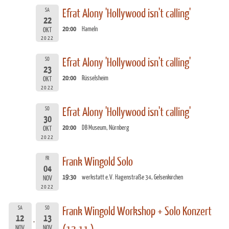
SA
Efrat Alony 'Hollywood isn't calling'
22
20:00
Hameln
OKT
2022
SO
Efrat Alony 'Hollywood isn't calling'
23
20:00
Rüsselsheim
OKT
2022
SO
Efrat Alony 'Hollywood isn't calling'
30
20:00
DB Museum, Nürnberg
OKT
2022
FR
Frank Wingold Solo
04
19:30
werkstatt e.V. Hagenstraße 34, Gelsenkirchen
NOV
2022
SA
SO
Frank Wingold Workshop + Solo Konzert
12
13
NOV
NOV