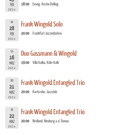
18:00
Evang. Kirche Delling
FEB
2024
MI
Frank Wingold Solo
28
20:00
Frankfurt Jazzinitiative
FEB
2024
SA
Duo Gassmann & Wingold
16
19:00
Villa Kalka, Köln-Kalk
MRZ
2024
DO
Frank Wingold Entangled Trio
21
20:00
Karlsruhe, Jazzclub
MRZ
2024
FR
Frank Wingold Entangled Trio
22
20:00
Birdland, Neuburg a.d. Donau
MRZ
2024