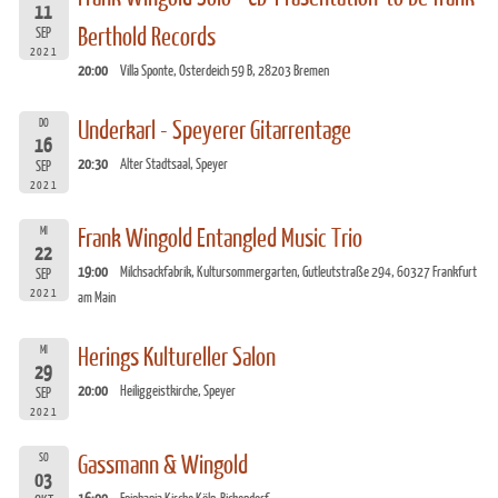
11
Berthold Records
SEP
2021
20:00
Villa Sponte, Osterdeich 59 B, 28203 Bremen
DO
Underkarl - Speyerer Gitarrentage
16
20:30
Alter Stadtsaal, Speyer
SEP
2021
MI
Frank Wingold Entangled Music Trio
22
19:00
Milchsackfabrik, Kultursommergarten, Gutleutstraße 294, 60327 Frankfurt
SEP
2021
am Main
MI
Herings Kultureller Salon
29
20:00
Heiliggeistkirche, Speyer
SEP
2021
SO
Gassmann & Wingold
03