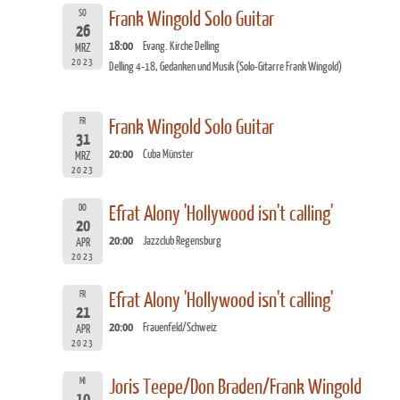
SO
Frank Wingold Solo Guitar
26
18:00
Evang. Kirche Delling
MRZ
2023
Delling 4-18, Gedanken und Musik (Solo-Gitarre Frank Wingold)
FR
Frank Wingold Solo Guitar
31
20:00
Cuba Münster
MRZ
2023
DO
Efrat Alony 'Hollywood isn't calling'
20
20:00
Jazzclub Regensburg
APR
2023
FR
Efrat Alony 'Hollywood isn't calling'
21
20:00
Frauenfeld/Schweiz
APR
2023
MI
Joris Teepe/Don Braden/Frank Wingold
10