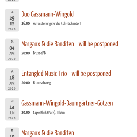
SA
Duo Gassmann-Wingold
29
16:00
Auferstehungskirche Köln-Bickendorf
FEB
2020
SA
Margaux & die Banditen - will be postponed
04
20:00
Brüssel/B
APR
2020
SA
Entangled Music Trio - will be postponed
18
20:00
Braunschweig
APR
2020
SO
Gassmann-Wingold-Baumgärtner-Götzen
14
20:00
Capio Klink (Park), Hilden
JUN
2020
FR
Margaux & die Banditen