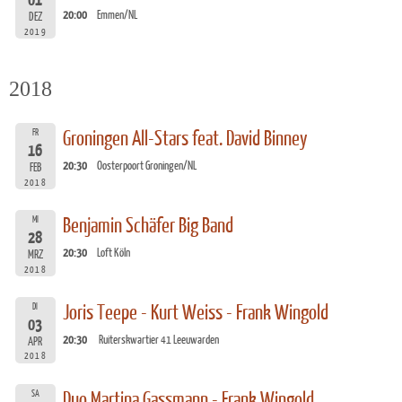
01
20:00
Emmen/NL
DEZ
2019
2018
FR
Groningen All-Stars feat. David Binney
16
20:30
Oosterpoort Groningen/NL
FEB
2018
MI
Benjamin Schäfer Big Band
28
20:30
Loft Köln
MRZ
2018
DI
Joris Teepe - Kurt Weiss - Frank Wingold
03
20:30
Ruiterskwartier 41 Leeuwarden
APR
2018
SA
Duo Martina Gassmann - Frank Wingold