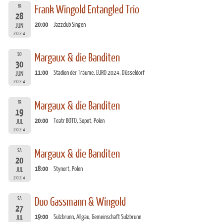
FR
Frank Wingold Entangled Trio
28
20:00
Jazzclub Singen
JUN
2024
SO
Margaux & die Banditen
30
11:00
Stadion der Träume, EURO 2024, Düsseldorf
JUN
2024
FR
Margaux & die Banditen
19
20:00
Teatr BOTO, Sopot, Polen
JUL
2024
SA
Margaux & die Banditen
20
18:00
Stynort, Polen
JUL
2024
SA
Duo Gassmann & Wingold
27
19:00
Sulzbrunn, Allgäu, Gemeinschaft Sulzbrunn
JUL