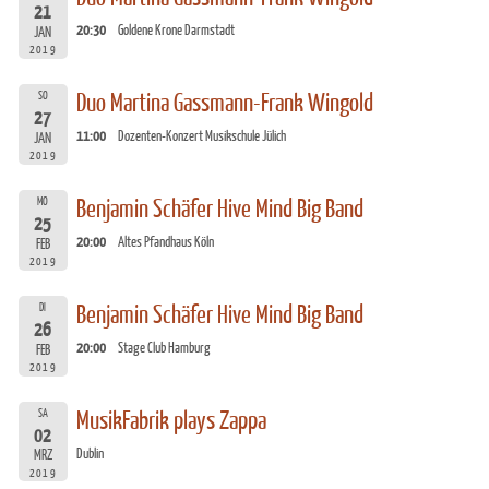
21
20:30
Goldene Krone Darmstadt
JAN
2019
SO
Duo Martina Gassmann-Frank Wingold
27
11:00
Dozenten-Konzert Musikschule Jülich
JAN
2019
MO
Benjamin Schäfer Hive Mind Big Band
25
20:00
Altes Pfandhaus Köln
FEB
2019
DI
Benjamin Schäfer Hive Mind Big Band
26
20:00
Stage Club Hamburg
FEB
2019
SA
MusikFabrik plays Zappa
02
Dublin
MRZ
2019