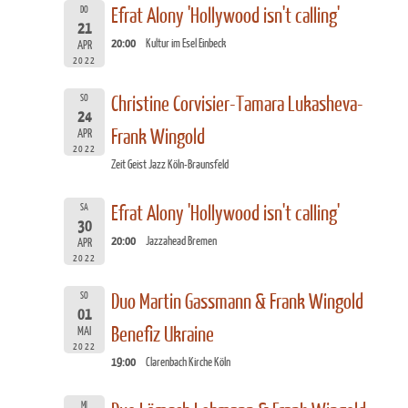
DO
Efrat Alony 'Hollywood isn't calling'
21
20:00
Kultur im Esel Einbeck
APR
2022
SO
Christine Corvisier-Tamara Lukasheva-
24
Frank Wingold
APR
2022
Zeit Geist Jazz Köln-Braunsfeld
SA
Efrat Alony 'Hollywood isn't calling'
30
20:00
Jazzahead Bremen
APR
2022
SO
Duo Martin Gassmann & Frank Wingold
01
Benefiz Ukraine
MAI
2022
19:00
Clarenbach Kirche Köln
MI