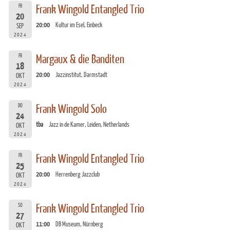
FR
Frank Wingold Entangled Trio
20
20:00
Kultur im Esel, Einbeck
SEP
2024
FR
Margaux & die Banditen
18
20:00
Jazzinstitut, Darmstadt
OKT
2024
DO
Frank Wingold Solo
24
tba
Jazz in de Kamer, Leiden, Netherlands
OKT
2024
FR
Frank Wingold Entangled Trio
25
20:00
Herrenberg Jazzclub
OKT
2024
SO
Frank Wingold Entangled Trio
27
11:00
DB Museum, Nürnberg
OKT