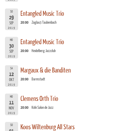
SO
Entangled Music Trio
29
20:00
Zoglau3 Taubenbach
SEP
2019
MO
Entangled Music Trio
30
20:00
Heidelberg Jazzclub
SEP
2019
SA
Margaux & die Banditen
12
20:00
Darmstadt
OKT
2019
MO
Clemens Orth Trio
11
20:00
Köln Salon de Jazz
NOV
2019
SO
Koos Wiltenburg All Stars