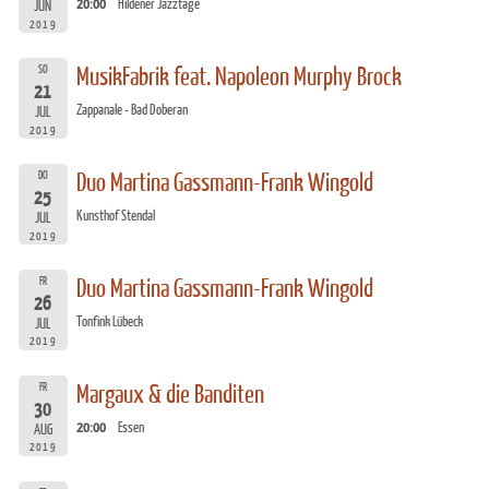
20:00
Hildener Jazztage
JUN
2019
SO
MusikFabrik feat. Napoleon Murphy Brock
21
Zappanale - Bad Doberan
JUL
2019
DO
Duo Martina Gassmann-Frank Wingold
25
Kunsthof Stendal
JUL
2019
FR
Duo Martina Gassmann-Frank Wingold
26
Tonfink Lübeck
JUL
2019
FR
Margaux & die Banditen
30
20:00
Essen
AUG
2019