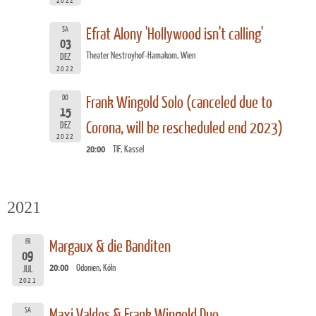
2022
SA
Efrat Alony 'Hollywood isn't calling'
03
Theater Nestroyhof-Hamakom, Wien
DEZ
2022
DO
Frank Wingold Solo (canceled due to
15
Corona, will be rescheduled end 2023)
DEZ
2022
20:00
TIF, Kassel
2021
FR
Margaux & die Banditen
09
20:00
Odonien, Köln
JUL
2021
SA
Maxi Valdes & Frank Wingold Duo