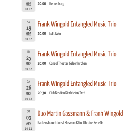
20:00
Herrenberg
MRZ
2022
SA
Frank Wingold Entangled Music Trio
19
20:00
Loft Köln
MRZ
2022
FR
Frank Wingold Entangled Music Trio
25
20:00
Consol Theater Gelsenkirchen
MRZ
2022
SA
Frank Wingold Entangled Music Trio
26
20:30
Club Bastion Kirchheim/Teck
MRZ
2022
SO
Duo Martin Gassmann & Frank Wingold
03
Rautenstrauch Joest Museum Köln, Ukraine Benefiz
APR
2022