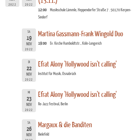
(13.11.)
2022
2022
12:00
Musikschule Lämmle, Heppendorfer Straße 7 . 50170 Kerpen-
Sindorf
SA
Martina Gassmann-Frank Wingold Duo
19
19:00
Ev. Kirche Humboldtstr., Köln-Longerich
NOV
2022
DI
Efrat Alony 'Hollywood isn't calling'
22
Institut für Musik, Osnabrück
NOV
2022
MI
Efrat Alony 'Hollywood isn't calling'
23
Re-Jazz Festival, Berlin
NOV
2022
SA
Margaux & die Banditen
26
Bielefeld
NOV