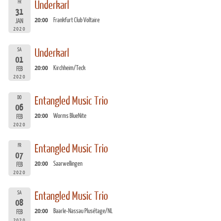
FR
Underkarl
31
20:00
Frankfurt Club Voltaire
JAN
2020
SA
Underkarl
01
20:00
Kirchheim/Teck
FEB
2020
DO
Entangled Music Trio
06
20:00
Worms BlueNite
FEB
2020
FR
Entangled Music Trio
07
20:00
Saarwellingen
FEB
2020
SA
Entangled Music Trio
08
20:00
Baarle-Nassau Plusétage/NL
FEB
2020