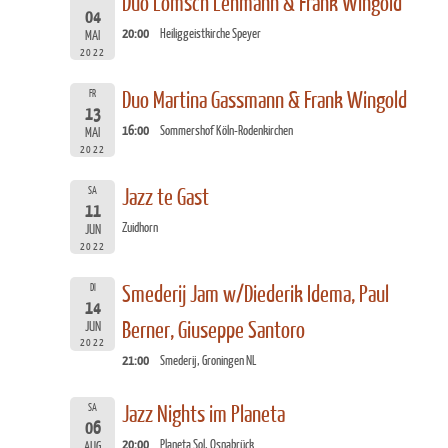
Duo Lömsch Lehmann & Frank Wingold
04
20:00
Heiliggeistkirche Speyer
MAI
2022
FR
Duo Martina Gassmann & Frank Wingold
13
16:00
Sommershof Köln-Rodenkirchen
MAI
2022
SA
Jazz te Gast
11
Zuidhorn
JUN
2022
DI
Smederij Jam w/Diederik Idema, Paul
14
Berner, Giuseppe Santoro
JUN
2022
21:00
Smederij, Groningen NL
SA
Jazz Nights im Planeta
06
20:00
Planeta Sol, Osnabrück
AUG