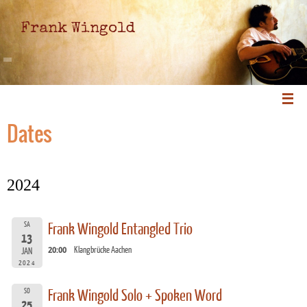
Frank Wingold
Dates
2024
SA
Frank Wingold Entangled Trio
13
20:00
Klangbrücke Aachen
JAN
2024
SO
Frank Wingold Solo + Spoken Word
25