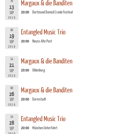
FR
Margaux & die Banditen
13
20:00
Dortmund Domicil Creole Festival
SEP
2019
DO
Entangled Music Trio
19
20:00
Neuss Alte Post
SEP
2019
SA
Margaux & die Banditen
21
20:00
Oldenburg
SEP
2019
DO
Margaux & die Banditen
26
20:00
Darmstadt
SEP
2019
SA
Entangled Music Trio
28
20:00
München Unterfahrt
SEP
2019