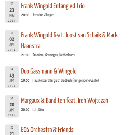
SA
Frank Wingold Entangled Trio
23
20:00
Jazzclub Villingen
MRZ
2024
DI
Frank Wingold feat. Joost van Schaik & Mark
02
Haanstra
APR
2024
21:00
Smederij, Groningen, Netherlands
SA
Duo Gassmann & Wingold
13
19:00
Hauskonzert Bergisch Gladbach (nur geladene Gäste)
APR
2024
SA
Margaux & Banditen feat. Irek Wojtczak
20
20:00
Loft Köln
APR
2024
SO
EOS Orchestra & Friends
21