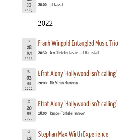
20:00
TiF Kassel
DEZ
2023
2022
FR
Frank Wingold Entangled Music Trio
28
20:30
Gewölbekeller Jazzinstitut Darmstadt
JAN
2022
DO
Efrat Alony 'Hollywood isn't calling'
03
20:00
Ella & Louis Mannheim
FEB
2022
SO
Efrat Alony 'Hollywood isn't calling'
20
18:00
Rampe - Tonhalle Hannover
FEB
2022
SA
Stephan Max Wirth Experience
12