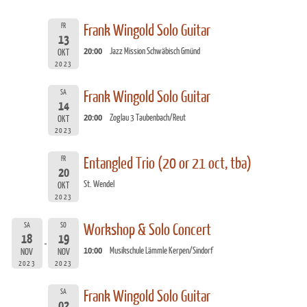
FR
Frank Wingold Solo Guitar
13
20:00
Jazz Mission Schwäbisch Gmünd
OKT
2023
SA
Frank Wingold Solo Guitar
14
20:00
Zoglau 3 Taubenbach/Reut
OKT
2023
FR
Entangled Trio (20 or 21 oct, tba)
20
St. Wendel
OKT
2023
SA
SO
Workshop & Solo Concert
18
19
10:00
Musikschule Lämmle Kerpen/Sindorf
NOV
NOV
2023
2023
SA
Frank Wingold Solo Guitar
02