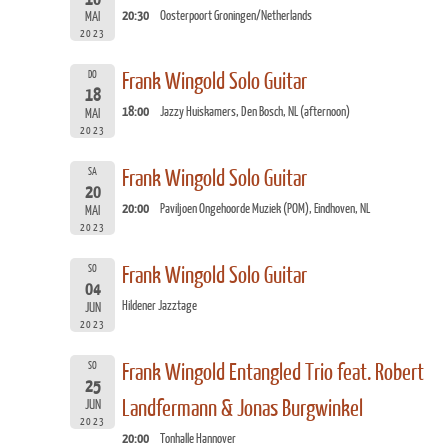
20:30
Oosterpoort Groningen/Netherlands
MAI
2023
DO
Frank Wingold Solo Guitar
18
18:00
Jazzy Huiskamers, Den Bosch, NL (afternoon)
MAI
2023
SA
Frank Wingold Solo Guitar
20
20:00
Paviljoen Ongehoorde Muziek (POM), Eindhoven, NL
MAI
2023
SO
Frank Wingold Solo Guitar
04
Hildener Jazztage
JUN
2023
SO
Frank Wingold Entangled Trio feat. Robert
25
Landfermann & Jonas Burgwinkel
JUN
2023
20:00
Tonhalle Hannover