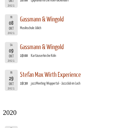
16:00
Epiphania Kirche Köln-Bickendorf
OKT
2021
FR
Gassmann & Wingold
08
Musikschule Jülich
OKT
2021
SA
Gassmann & Wingold
09
19:00
Kartäuserkirche Köln
OKT
2021
FR
Stefan Max Wirth Experience
29
19:30
jazzMeeting Wuppertal - Jazzclub im Loch
OKT
2021
2020