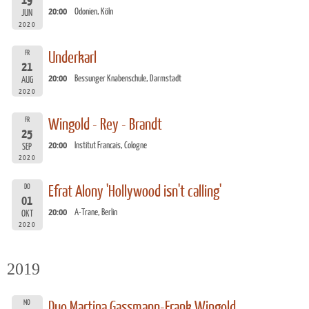
19
20:00
Odonien, Köln
JUN
2020
FR
Underkarl
21
20:00
Bessunger Knabenschule, Darmstadt
AUG
2020
FR
Wingold - Rey - Brandt
25
20:00
Institut Francais, Cologne
SEP
2020
DO
Efrat Alony 'Hollywood isn't calling'
01
20:00
A-Trane, Berlin
OKT
2020
2019
MO
Duo Martina Gassmann-Frank Wingold