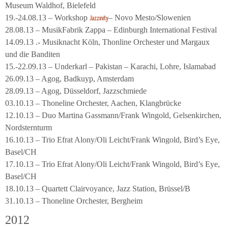
Museum Waldhof, Bielefeld
19.-24.08.13 – Workshop
– Novo Mesto/Slowenien
Jazzinity
28.08.13 – MusikFabrik Zappa – Edinburgh International Festival
14.09.13 .- Musiknacht Köln, Thonline Orchester und Margaux
und die Banditen
15.-22.09.13 – Underkarl – Pakistan – Karachi, Lohre, Islamabad
26.09.13 – Agog, Badkuyp, Amsterdam
28.09.13 – Agog, Düsseldorf, Jazzschmiede
03.10.13 – Thoneline Orchester, Aachen, Klangbrücke
12.10.13 – Duo Martina Gassmann/Frank Wingold, Gelsenkirchen,
Nordsternturm
16.10.13 – Trio Efrat Alony/Oli Leicht/Frank Wingold, Bird’s Eye,
Basel/CH
17.10.13 – Trio Efrat Alony/Oli Leicht/Frank Wingold, Bird’s Eye,
Basel/CH
18.10.13 – Quartett Clairvoyance, Jazz Station, Brüssel/B
31.10.13 – Thoneline Orchester, Bergheim
2012