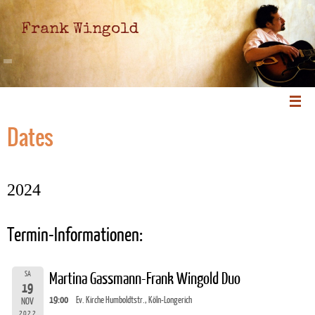
Frank Wingold
Dates
2024
Termin-Informationen:
SA
Martina Gassmann-Frank Wingold Duo
19
19:00
Ev. Kirche Humboldtstr., Köln-Longerich
NOV
2022