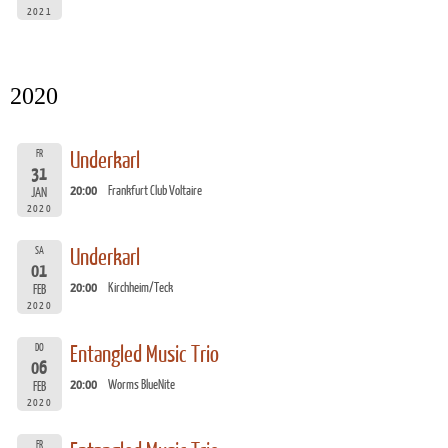
2021
2020
FR
Underkarl
31
20:00
Frankfurt Club Voltaire
JAN
2020
SA
Underkarl
01
20:00
Kirchheim/Teck
FEB
2020
DO
Entangled Music Trio
06
20:00
Worms BlueNite
FEB
2020
FR