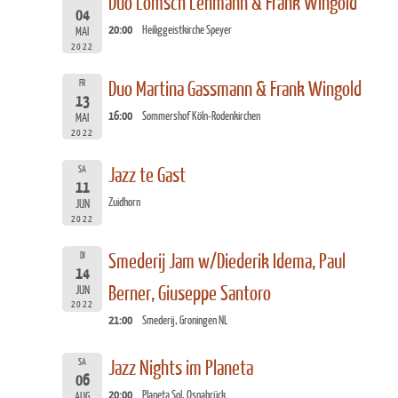
Duo Lömsch Lehmann & Frank Wingold
04
20:00
Heiliggeistkirche Speyer
MAI
2022
FR
Duo Martina Gassmann & Frank Wingold
13
16:00
Sommershof Köln-Rodenkirchen
MAI
2022
SA
Jazz te Gast
11
Zuidhorn
JUN
2022
DI
Smederij Jam w/Diederik Idema, Paul
14
Berner, Giuseppe Santoro
JUN
2022
21:00
Smederij, Groningen NL
SA
Jazz Nights im Planeta
06
20:00
Planeta Sol, Osnabrück
AUG