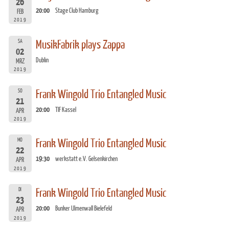
26
20:00
Stage Club Hamburg
FEB
2019
SA
MusikFabrik plays Zappa
02
Dublin
MRZ
2019
SO
Frank Wingold Trio Entangled Music
21
20:00
TIF Kassel
APR
2019
MO
Frank Wingold Trio Entangled Music
22
19:30
werkstatt e.V. Gelsenkirchen
APR
2019
DI
Frank Wingold Trio Entangled Music
23
20:00
Bunker Ulmenwall Bielefeld
APR
2019