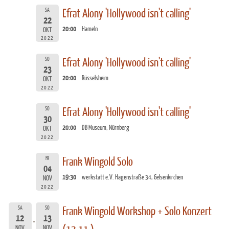
SA
Efrat Alony 'Hollywood isn't calling'
22
20:00
Hameln
OKT
2022
SO
Efrat Alony 'Hollywood isn't calling'
23
20:00
Rüsselsheim
OKT
2022
SO
Efrat Alony 'Hollywood isn't calling'
30
20:00
DB Museum, Nürnberg
OKT
2022
FR
Frank Wingold Solo
04
19:30
werkstatt e.V. Hagenstraße 34, Gelsenkirchen
NOV
2022
SA
SO
Frank Wingold Workshop + Solo Konzert
12
13
NOV
NOV