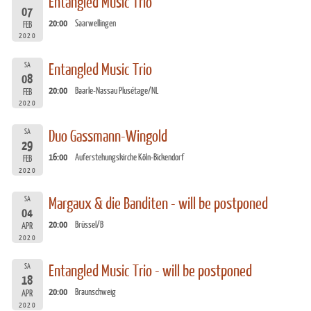
Entangled Music Trio
07
20:00
Saarwellingen
FEB
2020
SA
Entangled Music Trio
08
20:00
Baarle-Nassau Plusétage/NL
FEB
2020
SA
Duo Gassmann-Wingold
29
16:00
Auferstehungskirche Köln-Bickendorf
FEB
2020
SA
Margaux & die Banditen - will be postponed
04
20:00
Brüssel/B
APR
2020
SA
Entangled Music Trio - will be postponed
18
20:00
Braunschweig
APR
2020