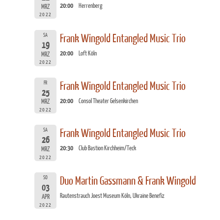
20:00
Herrenberg
MRZ
2022
SA
Frank Wingold Entangled Music Trio
19
20:00
Loft Köln
MRZ
2022
FR
Frank Wingold Entangled Music Trio
25
20:00
Consol Theater Gelsenkirchen
MRZ
2022
SA
Frank Wingold Entangled Music Trio
26
20:30
Club Bastion Kirchheim/Teck
MRZ
2022
SO
Duo Martin Gassmann & Frank Wingold
03
Rautenstrauch Joest Museum Köln, Ukraine Benefiz
APR
2022