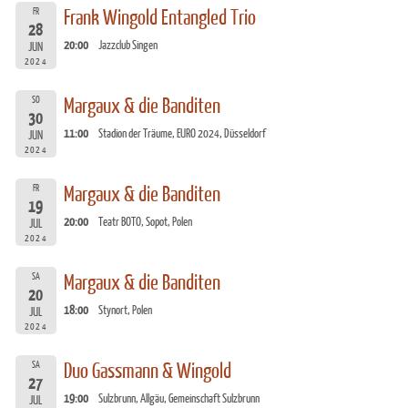
FR
Frank Wingold Entangled Trio
28
20:00
Jazzclub Singen
JUN
2024
SO
Margaux & die Banditen
30
11:00
Stadion der Träume, EURO 2024, Düsseldorf
JUN
2024
FR
Margaux & die Banditen
19
20:00
Teatr BOTO, Sopot, Polen
JUL
2024
SA
Margaux & die Banditen
20
18:00
Stynort, Polen
JUL
2024
SA
Duo Gassmann & Wingold
27
19:00
Sulzbrunn, Allgäu, Gemeinschaft Sulzbrunn
JUL