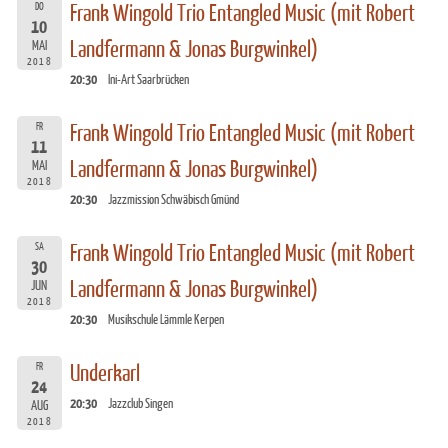
DO
Frank Wingold Trio Entangled Music (mit Robert
10
Landfermann & Jonas Burgwinkel)
MAI
2018
20:30
Ini-Art Saarbrücken
FR
Frank Wingold Trio Entangled Music (mit Robert
11
Landfermann & Jonas Burgwinkel)
MAI
2018
20:30
Jazzmission Schwäbisch Gmünd
SA
Frank Wingold Trio Entangled Music (mit Robert
30
Landfermann & Jonas Burgwinkel)
JUN
2018
20:30
Musikschule Lämmle Kerpen
FR
Underkarl
24
20:30
Jazzclub Singen
AUG
2018