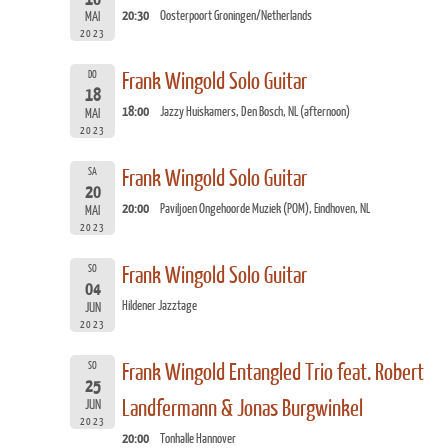
20:30
Oosterpoort Groningen/Netherlands
MAI
2023
DO
Frank Wingold Solo Guitar
18
18:00
Jazzy Huiskamers, Den Bosch, NL (afternoon)
MAI
2023
SA
Frank Wingold Solo Guitar
20
20:00
Paviljoen Ongehoorde Muziek (POM), Eindhoven, NL
MAI
2023
SO
Frank Wingold Solo Guitar
04
Hildener Jazztage
JUN
2023
SO
Frank Wingold Entangled Trio feat. Robert
25
Landfermann & Jonas Burgwinkel
JUN
2023
20:00
Tonhalle Hannover