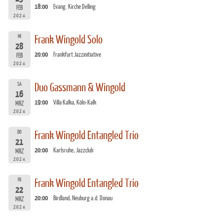
18:00
Evang. Kirche Delling
FEB
2024
MI
Frank Wingold Solo
28
20:00
Frankfurt Jazzinitiative
FEB
2024
SA
Duo Gassmann & Wingold
16
19:00
Villa Kalka, Köln-Kalk
MRZ
2024
DO
Frank Wingold Entangled Trio
21
20:00
Karlsruhe, Jazzclub
MRZ
2024
FR
Frank Wingold Entangled Trio
22
20:00
Birdland, Neuburg a.d. Donau
MRZ
2024