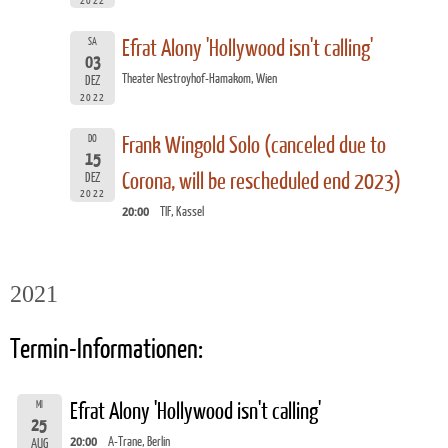
2022
SA
Efrat Alony 'Hollywood isn't calling'
03
Theater Nestroyhof-Hamakom, Wien
DEZ
2022
DO
Frank Wingold Solo (canceled due to
15
Corona, will be rescheduled end 2023)
DEZ
2022
20:00
TIF, Kassel
2021
Termin-Informationen:
MI
Efrat Alony 'Hollywood isn't calling'
25
20:00
A-Trane, Berlin
AUG