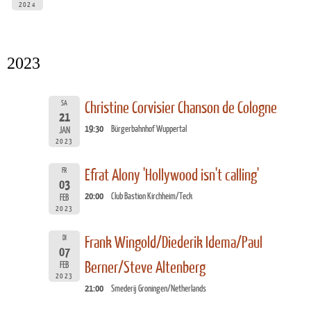
2024
2023
SA
Christine Corvisier Chanson de Cologne
21
19:30
Bürgerbahnhof Wuppertal
JAN
2023
FR
Efrat Alony 'Hollywood isn't calling'
03
20:00
Club Bastion Kirchheim/Teck
FEB
2023
DI
Frank Wingold/Diederik Idema/Paul
07
Berner/Steve Altenberg
FEB
2023
21:00
Smederij Groningen/Netherlands