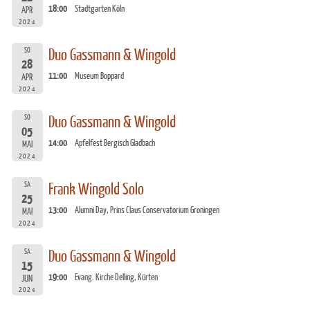
18:00
Stadtgarten Köln
APR
2024
SO
Duo Gassmann & Wingold
28
11:00
Museum Boppard
APR
2024
SO
Duo Gassmann & Wingold
05
14:00
Apfelfest Bergisch Gladbach
MAI
2024
SA
Frank Wingold Solo
25
13:00
Alumni Day, Prins Claus Conservatorium Groningen
MAI
2024
SA
Duo Gassmann & Wingold
15
19:00
Evang. Kirche Delling, Kürten
JUN
2024