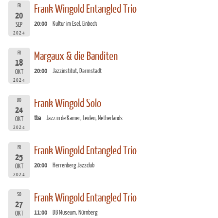
FR
Frank Wingold Entangled Trio
20
20:00
Kultur im Esel, Einbeck
SEP
2024
FR
Margaux & die Banditen
18
20:00
Jazzinstitut, Darmstadt
OKT
2024
DO
Frank Wingold Solo
24
tba
Jazz in de Kamer, Leiden, Netherlands
OKT
2024
FR
Frank Wingold Entangled Trio
25
20:00
Herrenberg Jazzclub
OKT
2024
SO
Frank Wingold Entangled Trio
27
11:00
DB Museum, Nürnberg
OKT