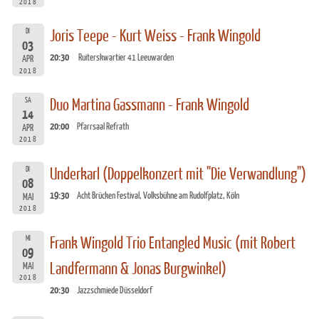
2018
DI
Joris Teepe - Kurt Weiss - Frank Wingold
03
20:30
Ruiterskwartier 41 Leeuwarden
APR
2018
SA
Duo Martina Gassmann - Frank Wingold
14
20:00
Pfarrsaal Refrath
APR
2018
DI
Underkarl (Doppelkonzert mit "Die Verwandlung")
08
19:30
Acht Brücken Festival, Volksbühne am Rudolfplatz, Köln
MAI
2018
MI
Frank Wingold Trio Entangled Music (mit Robert
09
Landfermann & Jonas Burgwinkel)
MAI
2018
20:30
Jazzschmiede Düsseldorf