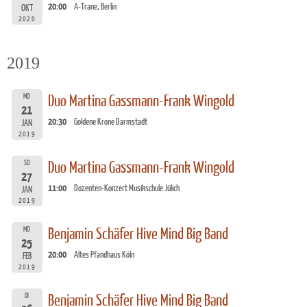
20:00
A-Trane, Berlin
OKT
2020
2019
MO
Duo Martina Gassmann-Frank Wingold
21
20:30
Goldene Krone Darmstadt
JAN
2019
SO
Duo Martina Gassmann-Frank Wingold
27
11:00
Dozenten-Konzert Musikschule Jülich
JAN
2019
MO
Benjamin Schäfer Hive Mind Big Band
25
20:00
Altes Pfandhaus Köln
FEB
2019
DI
Benjamin Schäfer Hive Mind Big Band