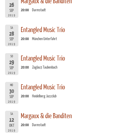
Margaux & die Banditen
26
20:00
Darmstadt
SEP
2019
SA
Entangled Music Trio
28
20:00
München Unterfahrt
SEP
2019
SO
Entangled Music Trio
29
20:00
Zoglau3 Taubenbach
SEP
2019
MO
Entangled Music Trio
30
20:00
Heidelberg Jazzclub
SEP
2019
SA
Margaux & die Banditen
12
20:00
Darmstadt
OKT
2019