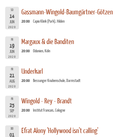
SO
Gassmann-Wingold-Baumgärtner-Götzen
14
20:00
Capio Klink (Park), Hilden
JUN
2020
FR
Margaux & die Banditen
19
20:00
Odonien, Köln
JUN
2020
FR
Underkarl
21
20:00
Bessunger Knabenschule, Darmstadt
AUG
2020
FR
Wingold - Rey - Brandt
25
20:00
Institut Francais, Cologne
SEP
2020
DO
Efrat Alony 'Hollywood isn't calling'
01