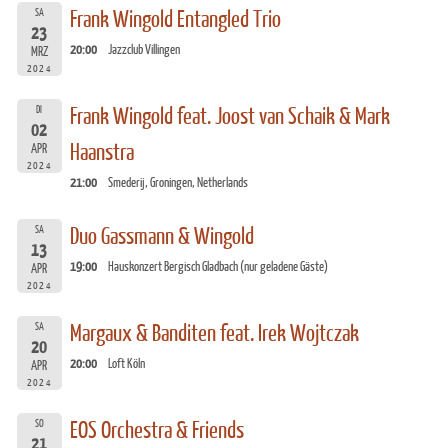
SA
Frank Wingold Entangled Trio
23
20:00
Jazzclub Villingen
MRZ
2024
DI
Frank Wingold feat. Joost van Schaik & Mark
02
Haanstra
APR
2024
21:00
Smederij, Groningen, Netherlands
SA
Duo Gassmann & Wingold
13
19:00
Hauskonzert Bergisch Gladbach (nur geladene Gäste)
APR
2024
SA
Margaux & Banditen feat. Irek Wojtczak
20
20:00
Loft Köln
APR
2024
SO
EOS Orchestra & Friends
21