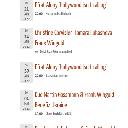
DO
Efrat Alony 'Hollywood isn't calling'
21
20:00
Kultur im Esel Einbeck
APR
2022
SO
Christine Corvisier-Tamara Lukasheva-
24
Frank Wingold
APR
2022
Zeit Geist Jazz Köln-Braunsfeld
SA
Efrat Alony 'Hollywood isn't calling'
30
20:00
Jazzahead Bremen
APR
2022
SO
Duo Martin Gassmann & Frank Wingold
01
Benefiz Ukraine
MAI
2022
19:00
Clarenbach Kirche Köln
MI