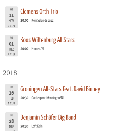
MO
Clemens Orth Trio
11
20:00
Köln Salon de Jazz
NOV
2019
SO
Koos Wiltenburg All Stars
01
20:00
Emmen/NL
DEZ
2019
2018
FR
Groningen All-Stars feat. David Binney
16
20:30
Oosterpoort Groningen/NL
FEB
2018
MI
Benjamin Schäfer Big Band
28
20:30
Loft Köln
MRZ