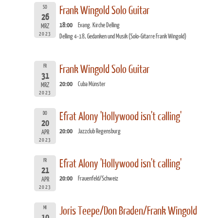
SO
Frank Wingold Solo Guitar
26
18:00
Evang. Kirche Delling
MRZ
2023
Delling 4-18, Gedanken und Musik (Solo-Gitarre Frank Wingold)
FR
Frank Wingold Solo Guitar
31
20:00
Cuba Münster
MRZ
2023
DO
Efrat Alony 'Hollywood isn't calling'
20
20:00
Jazzclub Regensburg
APR
2023
FR
Efrat Alony 'Hollywood isn't calling'
21
20:00
Frauenfeld/Schweiz
APR
2023
MI
Joris Teepe/Don Braden/Frank Wingold
10