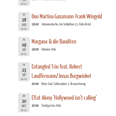
2022
SO
Duo Martina Gassmann-Frank Wingold
28
19:00
Johanneskirche, Am Schildchen 15, Köln-Brück
AUG
2022
FR
Margaux & die Banditen
09
19:00
Odonien, Köln
SEP
2022
FR
Entangled Trio feat. Robert
23
Landfermann/Jonas Burgwinkel
SEP
2022
20:00
Roter Saal, Schlossplatz 1, Braunschweig
DO
Efrat Alony 'Hollywood isn't calling'
20
20:00
Stadtgarten, Köln
OKT
2022