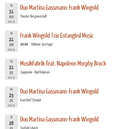
FR
Duo Martina Gassmann-Frank Wingold
31
Theater Bergneustadt
MAI
2019
FR
Frank Wingold Trio Entangled Music
21
20:00
Hildener Jazztage
JUN
2019
SO
MusikFabrik feat. Napoleon Murphy Brock
21
Zappanale - Bad Doberan
JUL
2019
DO
Duo Martina Gassmann-Frank Wingold
25
Kunsthof Stendal
JUL
2019
FR
Duo Martina Gassmann-Frank Wingold
26
Tonfink Lübeck
JUL