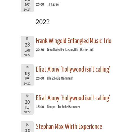
20:00
TiF Kassel
DEZ
2023
2022
FR
Frank Wingold Entangled Music Trio
28
20:30
Gewölbekeller Jazzinstitut Darmstadt
JAN
2022
DO
Efrat Alony 'Hollywood isn't calling'
03
20:00
Ella & Louis Mannheim
FEB
2022
SO
Efrat Alony 'Hollywood isn't calling'
20
18:00
Rampe - Tonhalle Hannover
FEB
2022
SA
Stephan Max Wirth Experience
12