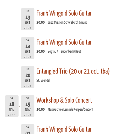
FR
Frank Wingold Solo Guitar
13
20:00
Jazz Mission Schwäbisch Gmünd
OKT
2023
SA
Frank Wingold Solo Guitar
14
20:00
Zoglau 3 Taubenbach/Reut
OKT
2023
FR
Entangled Trio (20 or 21 oct, tba)
20
St. Wendel
OKT
2023
SA
SO
Workshop & Solo Concert
18
19
10:00
Musikschule Lämmle Kerpen/Sindorf
NOV
NOV
2023
2023
SA
Frank Wingold Solo Guitar
02