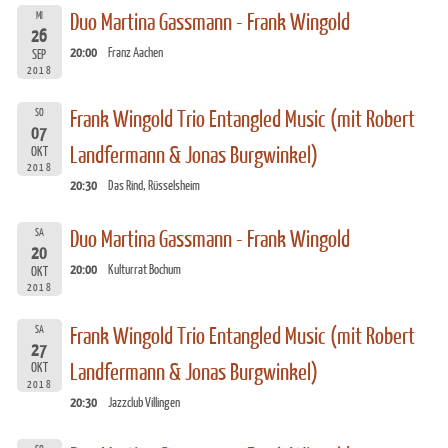
MI
Duo Martina Gassmann - Frank Wingold
26
20:00
Franz Aachen
SEP
2018
SO
Frank Wingold Trio Entangled Music (mit Robert
07
Landfermann & Jonas Burgwinkel)
OKT
2018
20:30
Das Rind, Rüsselsheim
SA
Duo Martina Gassmann - Frank Wingold
20
20:00
Kulturrat Bochum
OKT
2018
SA
Frank Wingold Trio Entangled Music (mit Robert
27
Landfermann & Jonas Burgwinkel)
OKT
2018
20:30
Jazzclub Villingen