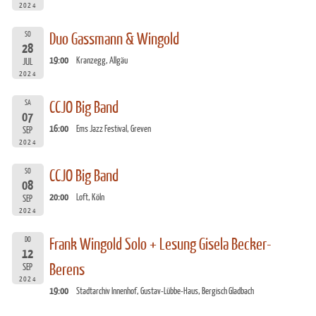
2024
SO
Duo Gassmann & Wingold
28
19:00
Kranzegg, Allgäu
JUL
2024
SA
CCJO Big Band
07
16:00
Ems Jazz Festival, Greven
SEP
2024
SO
CCJO Big Band
08
20:00
Loft, Köln
SEP
2024
DO
Frank Wingold Solo + Lesung Gisela Becker-
12
Berens
SEP
2024
19:00
Stadtarchiv Innenhof, Gustav-Lübbe-Haus, Bergisch Gladbach