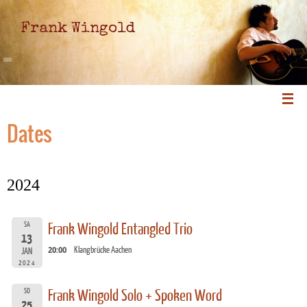
Frank Wingold
Dates
2024
SA
Frank Wingold Entangled Trio
13
20:00
Klangbrücke Aachen
JAN
2024
SO
Frank Wingold Solo + Spoken Word
25