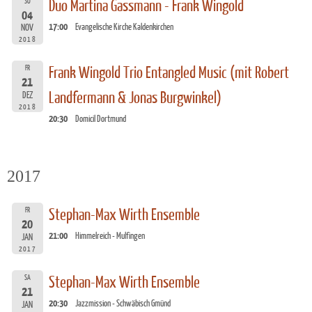
SO
Duo Martina Gassmann - Frank Wingold
04
17:00
Evangelische Kirche Kaldenkirchen
NOV
2018
FR
Frank Wingold Trio Entangled Music (mit Robert
21
Landfermann & Jonas Burgwinkel)
DEZ
2018
20:30
Domicil Dortmund
2017
FR
Stephan-Max Wirth Ensemble
20
21:00
Himmelreich - Mulfingen
JAN
2017
SA
Stephan-Max Wirth Ensemble
21
20:30
Jazzmission - Schwäbisch Gmünd
JAN