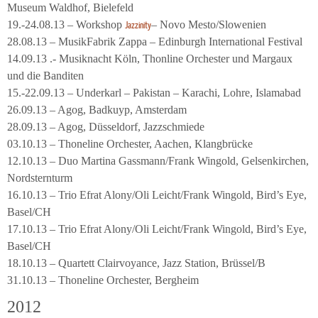
Museum Waldhof, Bielefeld
19.-24.08.13 – Workshop
– Novo Mesto/Slowenien
Jazzinity
28.08.13 – MusikFabrik Zappa – Edinburgh International Festival
14.09.13 .- Musiknacht Köln, Thonline Orchester und Margaux
und die Banditen
15.-22.09.13 – Underkarl – Pakistan – Karachi, Lohre, Islamabad
26.09.13 – Agog, Badkuyp, Amsterdam
28.09.13 – Agog, Düsseldorf, Jazzschmiede
03.10.13 – Thoneline Orchester, Aachen, Klangbrücke
12.10.13 – Duo Martina Gassmann/Frank Wingold, Gelsenkirchen,
Nordsternturm
16.10.13 – Trio Efrat Alony/Oli Leicht/Frank Wingold, Bird’s Eye,
Basel/CH
17.10.13 – Trio Efrat Alony/Oli Leicht/Frank Wingold, Bird’s Eye,
Basel/CH
18.10.13 – Quartett Clairvoyance, Jazz Station, Brüssel/B
31.10.13 – Thoneline Orchester, Bergheim
2012