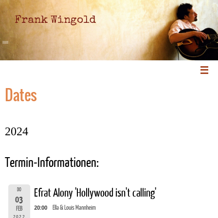
Frank Wingold
Dates
2024
Termin-Informationen:
DO
Efrat Alony 'Hollywood isn't calling'
03
20:00
Ella & Louis Mannheim
FEB
2022