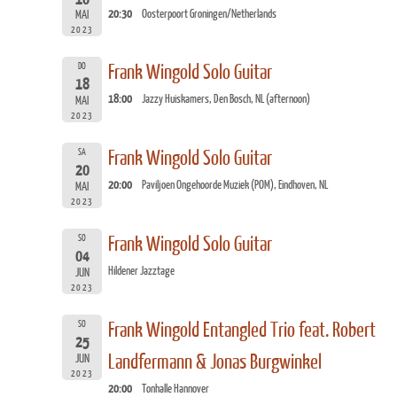
20:30
Oosterpoort Groningen/Netherlands
MAI
2023
DO
Frank Wingold Solo Guitar
18
18:00
Jazzy Huiskamers, Den Bosch, NL (afternoon)
MAI
2023
SA
Frank Wingold Solo Guitar
20
20:00
Paviljoen Ongehoorde Muziek (POM), Eindhoven, NL
MAI
2023
SO
Frank Wingold Solo Guitar
04
Hildener Jazztage
JUN
2023
SO
Frank Wingold Entangled Trio feat. Robert
25
Landfermann & Jonas Burgwinkel
JUN
2023
20:00
Tonhalle Hannover