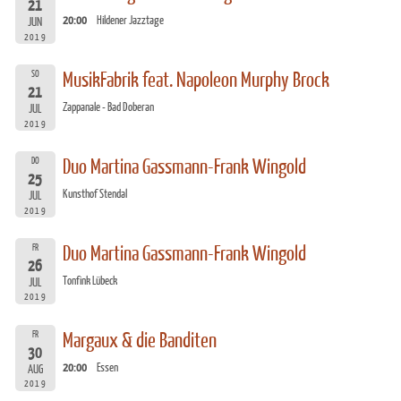
21
20:00
Hildener Jazztage
JUN
2019
SO
MusikFabrik feat. Napoleon Murphy Brock
21
Zappanale - Bad Doberan
JUL
2019
DO
Duo Martina Gassmann-Frank Wingold
25
Kunsthof Stendal
JUL
2019
FR
Duo Martina Gassmann-Frank Wingold
26
Tonfink Lübeck
JUL
2019
FR
Margaux & die Banditen
30
20:00
Essen
AUG
2019