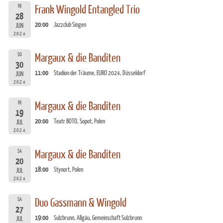
FR
Frank Wingold Entangled Trio
28
20:00
Jazzclub Singen
JUN
2024
SO
Margaux & die Banditen
30
11:00
Stadion der Träume, EURO 2024, Düsseldorf
JUN
2024
FR
Margaux & die Banditen
19
20:00
Teatr BOTO, Sopot, Polen
JUL
2024
SA
Margaux & die Banditen
20
18:00
Stynort, Polen
JUL
2024
SA
Duo Gassmann & Wingold
27
19:00
Sulzbrunn, Allgäu, Gemeinschaft Sulzbrunn
JUL