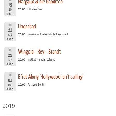
Margaux & die Banditen
19
20:00
Odonien, Köln
JUN
2020
FR
Underkarl
21
20:00
Bessunger Knabenschule, Darmstadt
AUG
2020
FR
Wingold - Rey - Brandt
25
20:00
Institut Francais, Cologne
SEP
2020
DO
Efrat Alony 'Hollywood isn't calling'
01
20:00
A-Trane, Berlin
OKT
2020
2019