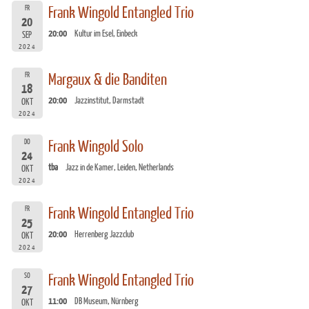
FR
Frank Wingold Entangled Trio
20
20:00
Kultur im Esel, Einbeck
SEP
2024
FR
Margaux & die Banditen
18
20:00
Jazzinstitut, Darmstadt
OKT
2024
DO
Frank Wingold Solo
24
tba
Jazz in de Kamer, Leiden, Netherlands
OKT
2024
FR
Frank Wingold Entangled Trio
25
20:00
Herrenberg Jazzclub
OKT
2024
SO
Frank Wingold Entangled Trio
27
11:00
DB Museum, Nürnberg
OKT