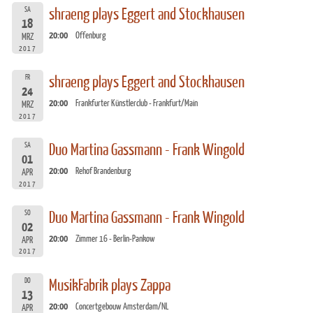
SA
shraeng plays Eggert and Stockhausen
18
20:00
Offenburg
MRZ
2017
FR
shraeng plays Eggert and Stockhausen
24
20:00
Frankfurter Künstlerclub - Frankfurt/Main
MRZ
2017
SA
Duo Martina Gassmann - Frank Wingold
01
20:00
Rehof Brandenburg
APR
2017
SO
Duo Martina Gassmann - Frank Wingold
02
20:00
Zimmer 16 - Berlin-Pankow
APR
2017
DO
MusikFabrik plays Zappa
13
20:00
Concertgebouw Amsterdam/NL
APR