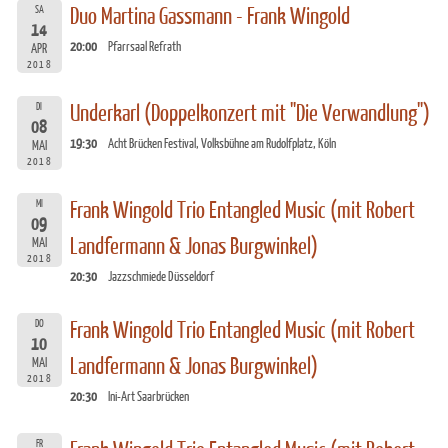
SA
Duo Martina Gassmann - Frank Wingold
14
20:00
Pfarrsaal Refrath
APR
2018
DI
Underkarl (Doppelkonzert mit "Die Verwandlung")
08
19:30
Acht Brücken Festival, Volksbühne am Rudolfplatz, Köln
MAI
2018
MI
Frank Wingold Trio Entangled Music (mit Robert
09
Landfermann & Jonas Burgwinkel)
MAI
2018
20:30
Jazzschmiede Düsseldorf
DO
Frank Wingold Trio Entangled Music (mit Robert
10
Landfermann & Jonas Burgwinkel)
MAI
2018
20:30
Ini-Art Saarbrücken
FR