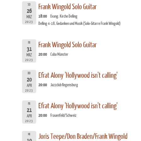
SO
Frank Wingold Solo Guitar
26
18:00
Evang. Kirche Delling
MRZ
2023
Delling 4-18, Gedanken und Musik (Solo-Gitarre Frank Wingold)
FR
Frank Wingold Solo Guitar
31
20:00
Cuba Münster
MRZ
2023
DO
Efrat Alony 'Hollywood isn't calling'
20
20:00
Jazzclub Regensburg
APR
2023
FR
Efrat Alony 'Hollywood isn't calling'
21
20:00
Frauenfeld/Schweiz
APR
2023
MI
Joris Teepe/Don Braden/Frank Wingold
10