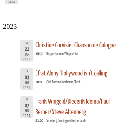
2024
2023
SA
Christine Corvisier Chanson de Cologne
21
19:30
Bürgerbahnhof Wuppertal
JAN
2023
FR
Efrat Alony 'Hollywood isn't calling'
03
20:00
Club Bastion Kirchheim/Teck
FEB
2023
DI
Frank Wingold/Diederik Idema/Paul
07
Berner/Steve Altenberg
FEB
2023
21:00
Smederij Groningen/Netherlands