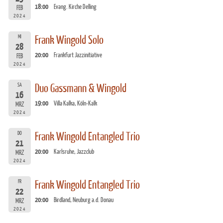
18:00
Evang. Kirche Delling
FEB
2024
MI
Frank Wingold Solo
28
20:00
Frankfurt Jazzinitiative
FEB
2024
SA
Duo Gassmann & Wingold
16
19:00
Villa Kalka, Köln-Kalk
MRZ
2024
DO
Frank Wingold Entangled Trio
21
20:00
Karlsruhe, Jazzclub
MRZ
2024
FR
Frank Wingold Entangled Trio
22
20:00
Birdland, Neuburg a.d. Donau
MRZ
2024