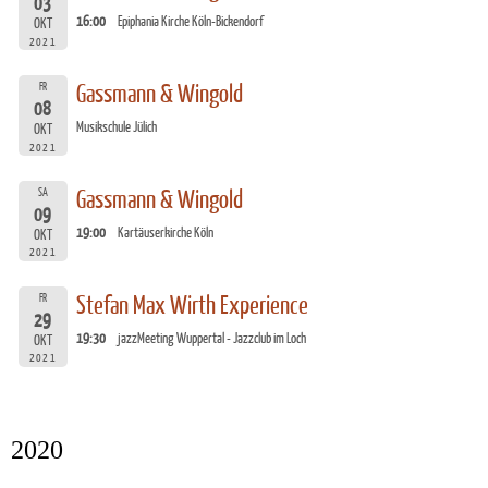
03
16:00
Epiphania Kirche Köln-Bickendorf
OKT
2021
FR
Gassmann & Wingold
08
Musikschule Jülich
OKT
2021
SA
Gassmann & Wingold
09
19:00
Kartäuserkirche Köln
OKT
2021
FR
Stefan Max Wirth Experience
29
19:30
jazzMeeting Wuppertal - Jazzclub im Loch
OKT
2021
2020