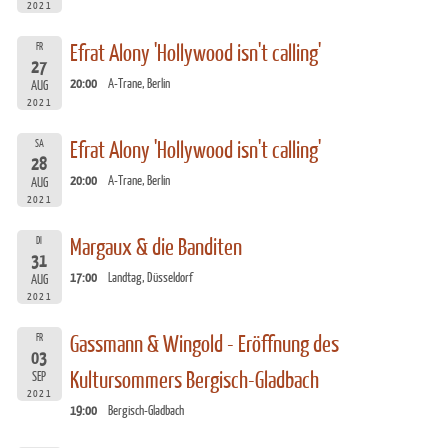
2021
FR
Efrat Alony 'Hollywood isn't calling'
27
20:00
A-Trane, Berlin
AUG
2021
SA
Efrat Alony 'Hollywood isn't calling'
28
20:00
A-Trane, Berlin
AUG
2021
DI
Margaux & die Banditen
31
17:00
Landtag, Düsseldorf
AUG
2021
FR
Gassmann & Wingold - Eröffnung des
03
Kultursommers Bergisch-Gladbach
SEP
2021
19:00
Bergisch-Gladbach