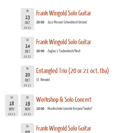
FR
Frank Wingold Solo Guitar
13
20:00
Jazz Mission Schwäbisch Gmünd
OKT
2023
SA
Frank Wingold Solo Guitar
14
20:00
Zoglau 3 Taubenbach/Reut
OKT
2023
FR
Entangled Trio (20 or 21 oct, tba)
20
St. Wendel
OKT
2023
SA
SO
Workshop & Solo Concert
18
19
10:00
Musikschule Lämmle Kerpen/Sindorf
NOV
NOV
2023
2023
SA
Frank Wingold Solo Guitar
02