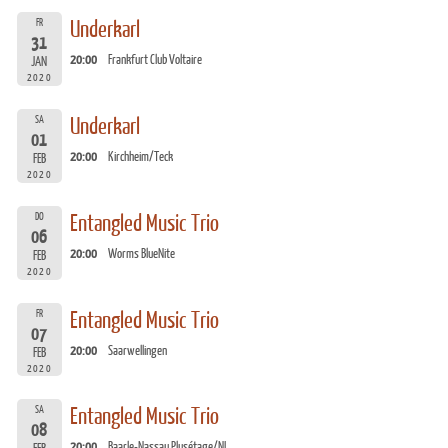
FR
Underkarl
31
20:00
Frankfurt Club Voltaire
JAN
2020
SA
Underkarl
01
20:00
Kirchheim/Teck
FEB
2020
DO
Entangled Music Trio
06
20:00
Worms BlueNite
FEB
2020
FR
Entangled Music Trio
07
20:00
Saarwellingen
FEB
2020
SA
Entangled Music Trio
08
20:00
Baarle-Nassau Plusétage/NL