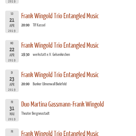
2019
SO
Frank Wingold Trio Entangled Music
21
20:00
TIF Kassel
APR
2019
MO
Frank Wingold Trio Entangled Music
22
19:30
werkstatt e.V. Gelsenkirchen
APR
2019
DI
Frank Wingold Trio Entangled Music
23
20:00
Bunker Ulmenwall Bielefeld
APR
2019
FR
Duo Martina Gassmann-Frank Wingold
31
Theater Bergneustadt
MAI
2019
FR
Frank Wingold Trio Entangled Music