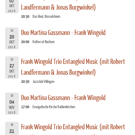
07
Landfermann & Jonas Burgwinkel)
OKT
2018
20:30
Das Rind, Rüsselsheim
SA
Duo Martina Gassmann - Frank Wingold
20
20:00
Kulturrat Bochum
OKT
2018
SA
Frank Wingold Trio Entangled Music (mit Robert
27
Landfermann & Jonas Burgwinkel)
OKT
2018
20:30
Jazzclub Villingen
SO
Duo Martina Gassmann - Frank Wingold
04
17:00
Evangelische Kirche Kaldenkirchen
NOV
2018
FR
Frank Wingold Trio Entangled Music (mit Robert
21