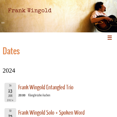
Frank Wingold
Dates
2024
SA
Frank Wingold Entangled Trio
13
20:00
Klangbrücke Aachen
JAN
2024
SO
Frank Wingold Solo + Spoken Word
25