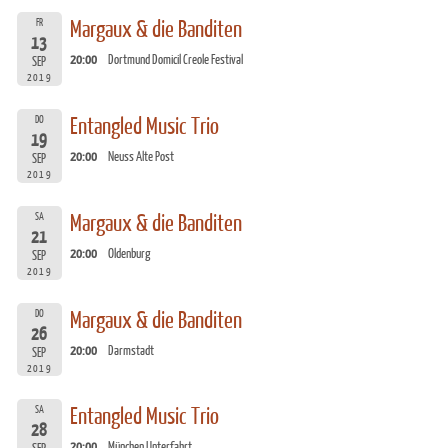
FR
Margaux & die Banditen
13
20:00
Dortmund Domicil Creole Festival
SEP
2019
DO
Entangled Music Trio
19
20:00
Neuss Alte Post
SEP
2019
SA
Margaux & die Banditen
21
20:00
Oldenburg
SEP
2019
DO
Margaux & die Banditen
26
20:00
Darmstadt
SEP
2019
SA
Entangled Music Trio
28
20:00
München Unterfahrt