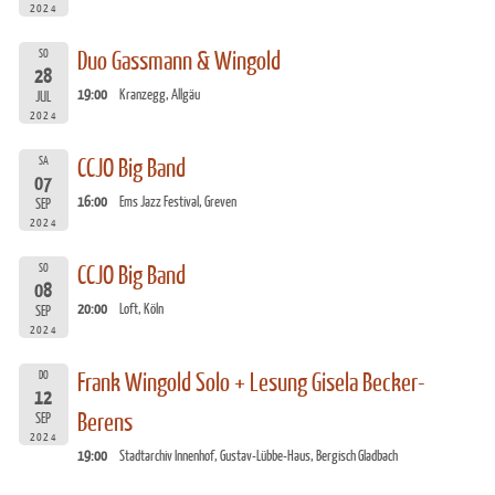
2024
SO
Duo Gassmann & Wingold
28
19:00
Kranzegg, Allgäu
JUL
2024
SA
CCJO Big Band
07
16:00
Ems Jazz Festival, Greven
SEP
2024
SO
CCJO Big Band
08
20:00
Loft, Köln
SEP
2024
DO
Frank Wingold Solo + Lesung Gisela Becker-
12
Berens
SEP
2024
19:00
Stadtarchiv Innenhof, Gustav-Lübbe-Haus, Bergisch Gladbach