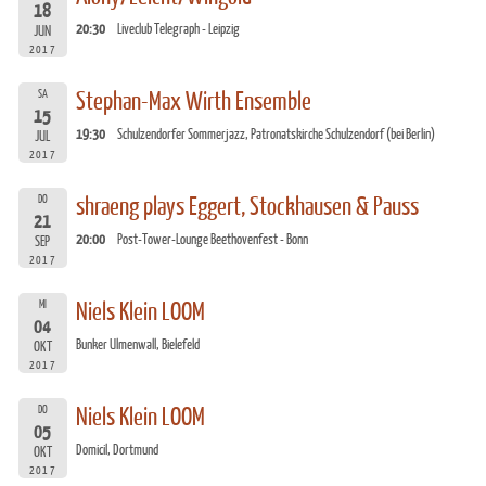
18
20:30
Liveclub Telegraph - Leipzig
JUN
2017
SA
Stephan-Max Wirth Ensemble
15
19:30
Schulzendorfer Sommerjazz, Patronatskirche Schulzendorf (bei Berlin)
JUL
2017
DO
shraeng plays Eggert, Stockhausen & Pauss
21
20:00
Post-Tower-Lounge Beethovenfest - Bonn
SEP
2017
MI
Niels Klein LOOM
04
Bunker Ulmenwall, Bielefeld
OKT
2017
DO
Niels Klein LOOM
05
Domicil, Dortmund
OKT
2017