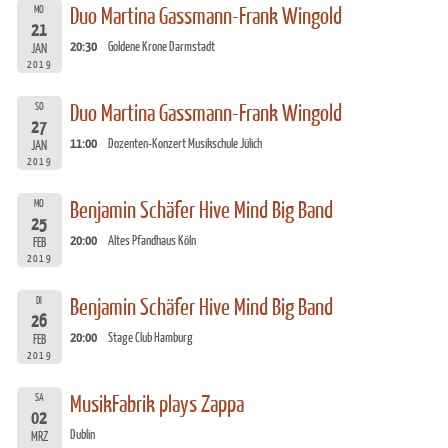
MO
Duo Martina Gassmann-Frank Wingold
21
20:30
Goldene Krone Darmstadt
JAN
2019
SO
Duo Martina Gassmann-Frank Wingold
27
11:00
Dozenten-Konzert Musikschule Jülich
JAN
2019
MO
Benjamin Schäfer Hive Mind Big Band
25
20:00
Altes Pfandhaus Köln
FEB
2019
DI
Benjamin Schäfer Hive Mind Big Band
26
20:00
Stage Club Hamburg
FEB
2019
SA
MusikFabrik plays Zappa
02
Dublin
MRZ