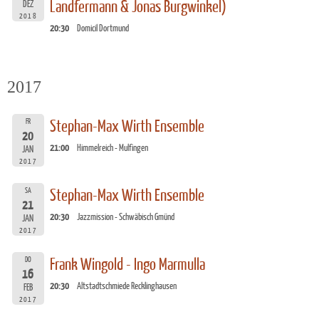
Landfermann & Jonas Burgwinkel)
DEZ
2018
20:30
Domicil Dortmund
2017
FR
Stephan-Max Wirth Ensemble
20
21:00
Himmelreich - Mulfingen
JAN
2017
SA
Stephan-Max Wirth Ensemble
21
20:30
Jazzmission - Schwäbisch Gmünd
JAN
2017
DO
Frank Wingold - Ingo Marmulla
16
20:30
Altstadtschmiede Recklinghausen
FEB
2017