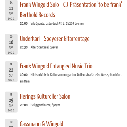
SA
Frank Wingold Solo - CD-Präsentation 'to be frank'
11
Berthold Records
SEP
2021
20:00
Villa Sponte, Osterdeich 59 B, 28203 Bremen
DO
Underkarl - Speyerer Gitarrentage
16
20:30
Alter Stadtsaal, Speyer
SEP
2021
MI
Frank Wingold Entangled Music Trio
22
19:00
Milchsackfabrik, Kultursommergarten, Gutleutstraße 294, 60327 Frankfurt
SEP
2021
am Main
MI
Herings Kultureller Salon
29
20:00
Heiliggeistkirche, Speyer
SEP
2021
SO
Gassmann & Wingold