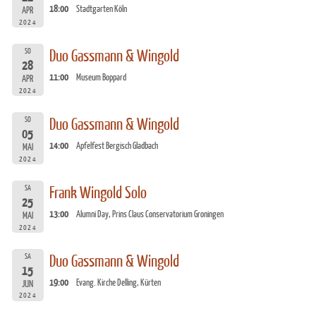
18:00
Stadtgarten Köln
APR
2024
SO
Duo Gassmann & Wingold
28
11:00
Museum Boppard
APR
2024
SO
Duo Gassmann & Wingold
05
14:00
Apfelfest Bergisch Gladbach
MAI
2024
SA
Frank Wingold Solo
25
13:00
Alumni Day, Prins Claus Conservatorium Groningen
MAI
2024
SA
Duo Gassmann & Wingold
15
19:00
Evang. Kirche Delling, Kürten
JUN
2024