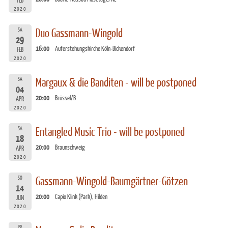
FEB
2020
SA
Duo Gassmann-Wingold
29
16:00
Auferstehungskirche Köln-Bickendorf
FEB
2020
SA
Margaux & die Banditen - will be postponed
04
20:00
Brüssel/B
APR
2020
SA
Entangled Music Trio - will be postponed
18
20:00
Braunschweig
APR
2020
SO
Gassmann-Wingold-Baumgärtner-Götzen
14
20:00
Capio Klink (Park), Hilden
JUN
2020
FR