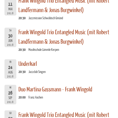
Frank Wingold Trio Entangled Music (mit Robert
11
Landfermann & Jonas Burgwinkel)
MAI
2018
20:30
Jazzmission Schwäbisch Gmünd
SA
Frank Wingold Trio Entangled Music (mit Robert
30
Landfermann & Jonas Burgwinkel)
JUN
2018
20:30
Musikschule Lämmle Kerpen
FR
Underkarl
24
20:30
Jazzclub Singen
AUG
2018
MI
Duo Martina Gassmann - Frank Wingold
26
20:00
Franz Aachen
SEP
2018
SO
Frank Wingold Trio Entangled Music (mit Robert