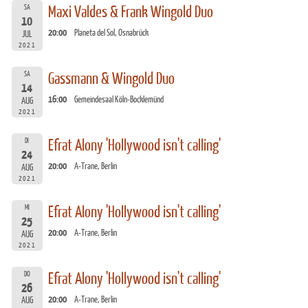
SA
Maxi Valdes & Frank Wingold Duo
10
20:00
Planeta del Sol, Osnabrück
JUL
2021
SA
Gassmann & Wingold Duo
14
16:00
Gemeindesaal Köln-Bocklemünd
AUG
2021
DI
Efrat Alony 'Hollywood isn't calling'
24
20:00
A-Trane, Berlin
AUG
2021
MI
Efrat Alony 'Hollywood isn't calling'
25
20:00
A-Trane, Berlin
AUG
2021
DO
Efrat Alony 'Hollywood isn't calling'
26
20:00
A-Trane, Berlin
AUG