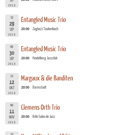
SEP
2019
SO
Entangled Music Trio
29
20:00
Zoglau3 Taubenbach
SEP
2019
MO
Entangled Music Trio
30
20:00
Heidelberg Jazzclub
SEP
2019
SA
Margaux & die Banditen
12
20:00
Darmstadt
OKT
2019
MO
Clemens Orth Trio
11
20:00
Köln Salon de Jazz
NOV
2019
SO