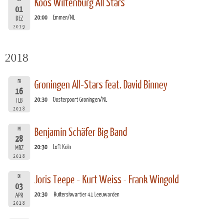
Koos Wiltenburg All Stars
01
20:00
Emmen/NL
DEZ
2019
2018
FR
Groningen All-Stars feat. David Binney
16
20:30
Oosterpoort Groningen/NL
FEB
2018
MI
Benjamin Schäfer Big Band
28
20:30
Loft Köln
MRZ
2018
DI
Joris Teepe - Kurt Weiss - Frank Wingold
03
20:30
Ruiterskwartier 41 Leeuwarden
APR
2018