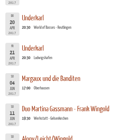
2017
DO
Underkarl
20
20:30
World of Basses - Reutlingen
APR
2017
FR
Underkarl
21
20:30
Ludwigshafen
APR
2017
SO
Margaux und die Banditen
04
17:00
Oberhausen
JUN
2017
SO
Duo Martina Gassmann - Frank Wingold
11
19:30
Werkstatt - Gelsenkirchen
JUN
2017
SO
Alony/Leicht/Wingold