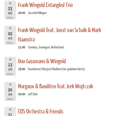
SA
Frank Wingold Entangled Trio
23
20:00
Jazzclub Villingen
MRZ
2024
DI
Frank Wingold feat. Joost van Schaik & Mark
02
Haanstra
APR
2024
21:00
Smederij, Groningen, Netherlands
SA
Duo Gassmann & Wingold
13
19:00
Hauskonzert Bergisch Gladbach (nur geladene Gäste)
APR
2024
SA
Margaux & Banditen feat. Irek Wojtczak
20
20:00
Loft Köln
APR
2024
SO
EOS Orchestra & Friends
21