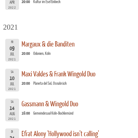
20:00
Kultur im Esel Einbeck
APR
2022
2021
FR
Margaux & die Banditen
09
20:00
Odonien, Köln
JUL
2021
SA
Maxi Valdes & Frank Wingold Duo
10
20:00
Planeta del Sol, Osnabrück
JUL
2021
SA
Gassmann & Wingold Duo
14
16:00
Gemeindesaal Köln-Bocklemünd
AUG
2021
DI
Efrat Alony 'Hollywood isn't calling'