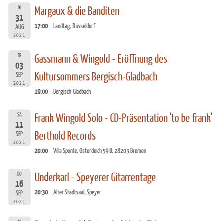
DI
Margaux & die Banditen
31
17:00
Landtag, Düsseldorf
AUG
2021
FR
Gassmann & Wingold - Eröffnung des
03
Kultursommers Bergisch-Gladbach
SEP
2021
19:00
Bergisch-Gladbach
SA
Frank Wingold Solo - CD-Präsentation 'to be frank'
11
Berthold Records
SEP
2021
20:00
Villa Sponte, Osterdeich 59 B, 28203 Bremen
DO
Underkarl - Speyerer Gitarrentage
16
20:30
Alter Stadtsaal, Speyer
SEP
2021