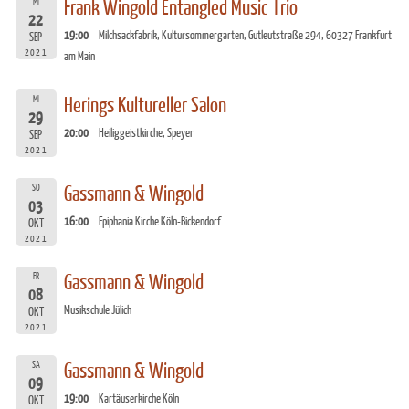
MI
Frank Wingold Entangled Music Trio
22
19:00
Milchsackfabrik, Kultursommergarten, Gutleutstraße 294, 60327 Frankfurt
SEP
2021
am Main
MI
Herings Kultureller Salon
29
20:00
Heiliggeistkirche, Speyer
SEP
2021
SO
Gassmann & Wingold
03
16:00
Epiphania Kirche Köln-Bickendorf
OKT
2021
FR
Gassmann & Wingold
08
Musikschule Jülich
OKT
2021
SA
Gassmann & Wingold
09
19:00
Kartäuserkirche Köln
OKT