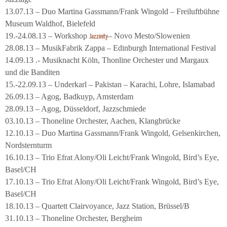
13.07.13 – Duo Martina Gassmann/Frank Wingold – Freiluftbühne
Museum Waldhof, Bielefeld
19.-24.08.13 – Workshop
– Novo Mesto/Slowenien
Jazzinity
28.08.13 – MusikFabrik Zappa – Edinburgh International Festival
14.09.13 .- Musiknacht Köln, Thonline Orchester und Margaux
und die Banditen
15.-22.09.13 – Underkarl – Pakistan – Karachi, Lohre, Islamabad
26.09.13 – Agog, Badkuyp, Amsterdam
28.09.13 – Agog, Düsseldorf, Jazzschmiede
03.10.13 – Thoneline Orchester, Aachen, Klangbrücke
12.10.13 – Duo Martina Gassmann/Frank Wingold, Gelsenkirchen,
Nordsternturm
16.10.13 – Trio Efrat Alony/Oli Leicht/Frank Wingold, Bird’s Eye,
Basel/CH
17.10.13 – Trio Efrat Alony/Oli Leicht/Frank Wingold, Bird’s Eye,
Basel/CH
18.10.13 – Quartett Clairvoyance, Jazz Station, Brüssel/B
31.10.13 – Thoneline Orchester, Bergheim