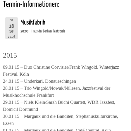
Termin-Informationen:
SO
MusikFabrik
18
20:00
Haus der Berliner Festspiele
SEP
2016
2015
09.01.15 – Duo Christine Corvisier/Frank Wingold, Winterjazz
Festival, Köln
24.01.15 – Underkarl, Donaueschingen
28.01.15 – Trio Wingold/Nowak/Nillesen, Jazzfestival der
Musikhochschule Frankfurt
29.01.15 – Niels Klein/Sarah Büchi Quartett, WDR Jazzfest,
Domicil Dortmund
30.01.15 – Margaux und die Banditen, Stephanuskulturkirche,
Essen
01.02.15 – Margaux und die Banditen, Café Central, Köln