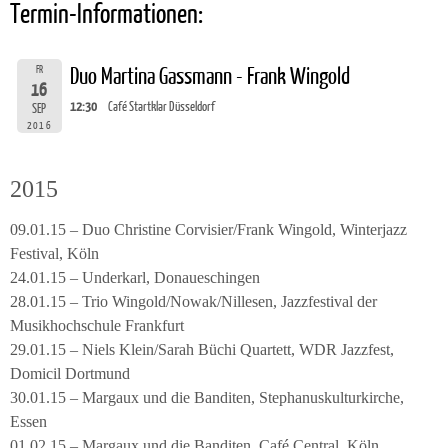
Termin-Informationen:
FR
Duo Martina Gassmann - Frank Wingold
16
12:30
Café Startklar Düsseldorf
SEP
2016
2015
09.01.15 – Duo Christine Corvisier/Frank Wingold, Winterjazz
Festival, Köln
24.01.15 – Underkarl, Donaueschingen
28.01.15 – Trio Wingold/Nowak/Nillesen, Jazzfestival der
Musikhochschule Frankfurt
29.01.15 – Niels Klein/Sarah Büchi Quartett, WDR Jazzfest,
Domicil Dortmund
30.01.15 – Margaux und die Banditen, Stephanuskulturkirche,
Essen
01.02.15 – Margaux und die Banditen, Café Central, Köln