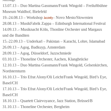
13.07.13 – Duo Martina Gassmann/Frank Wingold – Freiluftbühne
Museum Waldhof, Bielefeld
19.-24.08.13 – Workshop
– Novo Mesto/Slowenien
Jazzinity
28.08.13 – MusikFabrik Zappa – Edinburgh International Festival
14.09.13 .- Musiknacht Köln, Thonline Orchester und Margaux
und die Banditen
15.-22.09.13 – Underkarl – Pakistan – Karachi, Lohre, Islamabad
26.09.13 – Agog, Badkuyp, Amsterdam
28.09.13 – Agog, Düsseldorf, Jazzschmiede
03.10.13 – Thoneline Orchester, Aachen, Klangbrücke
12.10.13 – Duo Martina Gassmann/Frank Wingold, Gelsenkirchen,
Nordsternturm
16.10.13 – Trio Efrat Alony/Oli Leicht/Frank Wingold, Bird’s Eye,
Basel/CH
17.10.13 – Trio Efrat Alony/Oli Leicht/Frank Wingold, Bird’s Eye,
Basel/CH
18.10.13 – Quartett Clairvoyance, Jazz Station, Brüssel/B
31.10.13 – Thoneline Orchester, Bergheim