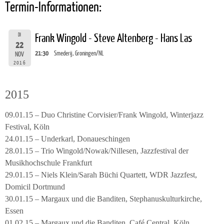
Termin-Informationen:
DI
Frank Wingold - Steve Altenberg - Hans Las
22
21:30
Smederij, Groningen/NL
NOV
2016
2015
09.01.15 – Duo Christine Corvisier/Frank Wingold, Winterjazz
Festival, Köln
24.01.15 – Underkarl, Donaueschingen
28.01.15 – Trio Wingold/Nowak/Nillesen, Jazzfestival der
Musikhochschule Frankfurt
29.01.15 – Niels Klein/Sarah Büchi Quartett, WDR Jazzfest,
Domicil Dortmund
30.01.15 – Margaux und die Banditen, Stephanuskulturkirche,
Essen
01.02.15 – Margaux und die Banditen, Café Central, Köln