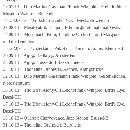
13.07.13 – Duo Martina Gassmann/Frank Wingold – Freiluftbühne
Museum Waldhof, Bielefeld
19.-24.08.13 – Workshop
– Novo Mesto/Slowenien
Jazzinity
28.08.13 – MusikFabrik Zappa – Edinburgh International Festival
14.09.13 .- Musiknacht Köln, Thonline Orchester und Margaux
und die Banditen
15.-22.09.13 – Underkarl – Pakistan – Karachi, Lohre, Islamabad
26.09.13 – Agog, Badkuyp, Amsterdam
28.09.13 – Agog, Düsseldorf, Jazzschmiede
03.10.13 – Thoneline Orchester, Aachen, Klangbrücke
12.10.13 – Duo Martina Gassmann/Frank Wingold, Gelsenkirchen,
Nordsternturm
16.10.13 – Trio Efrat Alony/Oli Leicht/Frank Wingold, Bird’s Eye,
Basel/CH
17.10.13 – Trio Efrat Alony/Oli Leicht/Frank Wingold, Bird’s Eye,
Basel/CH
18.10.13 – Quartett Clairvoyance, Jazz Station, Brüssel/B
31.10.13 – Thoneline Orchester, Bergheim