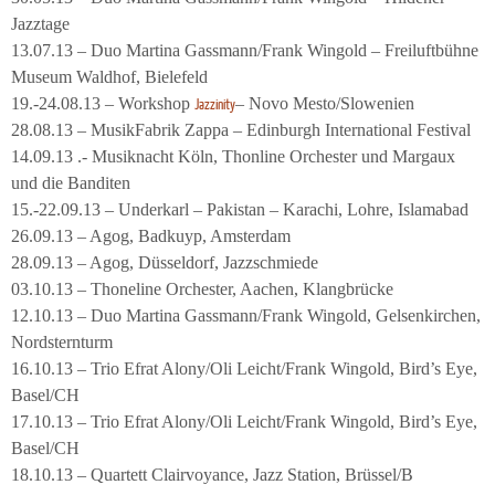
Jazztage
13.07.13 – Duo Martina Gassmann/Frank Wingold – Freiluftbühne
Museum Waldhof, Bielefeld
19.-24.08.13 – Workshop
– Novo Mesto/Slowenien
Jazzinity
28.08.13 – MusikFabrik Zappa – Edinburgh International Festival
14.09.13 .- Musiknacht Köln, Thonline Orchester und Margaux
und die Banditen
15.-22.09.13 – Underkarl – Pakistan – Karachi, Lohre, Islamabad
26.09.13 – Agog, Badkuyp, Amsterdam
28.09.13 – Agog, Düsseldorf, Jazzschmiede
03.10.13 – Thoneline Orchester, Aachen, Klangbrücke
12.10.13 – Duo Martina Gassmann/Frank Wingold, Gelsenkirchen,
Nordsternturm
16.10.13 – Trio Efrat Alony/Oli Leicht/Frank Wingold, Bird’s Eye,
Basel/CH
17.10.13 – Trio Efrat Alony/Oli Leicht/Frank Wingold, Bird’s Eye,
Basel/CH
18.10.13 – Quartett Clairvoyance, Jazz Station, Brüssel/B