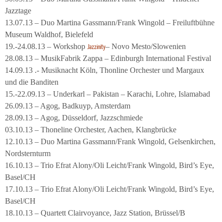
Jazztage
13.07.13 – Duo Martina Gassmann/Frank Wingold – Freiluftbühne
Museum Waldhof, Bielefeld
19.-24.08.13 – Workshop
– Novo Mesto/Slowenien
Jazzinity
28.08.13 – MusikFabrik Zappa – Edinburgh International Festival
14.09.13 .- Musiknacht Köln, Thonline Orchester und Margaux
und die Banditen
15.-22.09.13 – Underkarl – Pakistan – Karachi, Lohre, Islamabad
26.09.13 – Agog, Badkuyp, Amsterdam
28.09.13 – Agog, Düsseldorf, Jazzschmiede
03.10.13 – Thoneline Orchester, Aachen, Klangbrücke
12.10.13 – Duo Martina Gassmann/Frank Wingold, Gelsenkirchen,
Nordsternturm
16.10.13 – Trio Efrat Alony/Oli Leicht/Frank Wingold, Bird’s Eye,
Basel/CH
17.10.13 – Trio Efrat Alony/Oli Leicht/Frank Wingold, Bird’s Eye,
Basel/CH
18.10.13 – Quartett Clairvoyance, Jazz Station, Brüssel/B