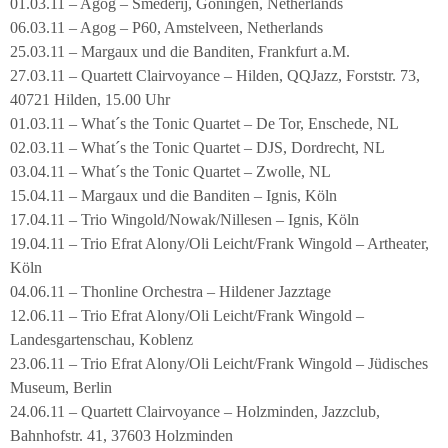
01.03.11 – Agog – Smederij, Goningen, Netherlands
06.03.11 – Agog – P60, Amstelveen, Netherlands
25.03.11 – Margaux und die Banditen, Frankfurt a.M.
27.03.11 – Quartett Clairvoyance – Hilden, QQJazz, Forststr. 73,
40721 Hilden, 15.00 Uhr
01.03.11 – What´s the Tonic Quartet – De Tor, Enschede, NL
02.03.11 – What´s the Tonic Quartet – DJS, Dordrecht, NL
03.04.11 – What´s the Tonic Quartet – Zwolle, NL
15.04.11 – Margaux und die Banditen – Ignis, Köln
17.04.11 – Trio Wingold/Nowak/Nillesen – Ignis, Köln
19.04.11 – Trio Efrat Alony/Oli Leicht/Frank Wingold – Artheater,
Köln
04.06.11 – Thonline Orchestra – Hildener Jazztage
12.06.11 – Trio Efrat Alony/Oli Leicht/Frank Wingold –
Landesgartenschau, Koblenz
23.06.11 – Trio Efrat Alony/Oli Leicht/Frank Wingold – Jüdisches
Museum, Berlin
24.06.11 – Quartett Clairvoyance – Holzminden, Jazzclub,
Bahnhofstr. 41, 37603 Holzminden