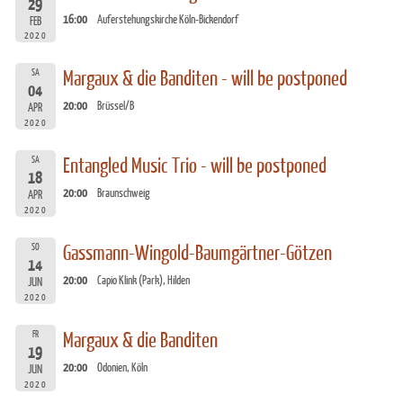
29
16:00
Auferstehungskirche Köln-Bickendorf
FEB
2020
SA
Margaux & die Banditen - will be postponed
04
20:00
Brüssel/B
APR
2020
SA
Entangled Music Trio - will be postponed
18
20:00
Braunschweig
APR
2020
SO
Gassmann-Wingold-Baumgärtner-Götzen
14
20:00
Capio Klink (Park), Hilden
JUN
2020
FR
Margaux & die Banditen
19
20:00
Odonien, Köln
JUN
2020