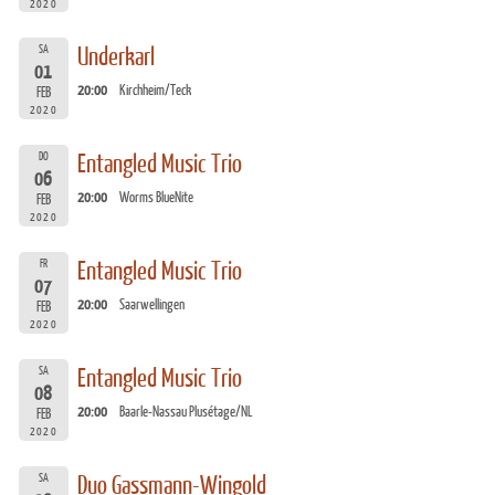
2020
SA
Underkarl
01
20:00
Kirchheim/Teck
FEB
2020
DO
Entangled Music Trio
06
20:00
Worms BlueNite
FEB
2020
FR
Entangled Music Trio
07
20:00
Saarwellingen
FEB
2020
SA
Entangled Music Trio
08
20:00
Baarle-Nassau Plusétage/NL
FEB
2020
SA
Duo Gassmann-Wingold