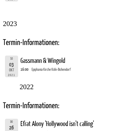
2023
Termin-Informationen:
SO
Gassmann & Wingold
03
16:00
Epiphania Kirche Köln-Bickendorf
OKT
2021
2022
Termin-Informationen:
DO
Efrat Alony 'Hollywood isn't calling'
26