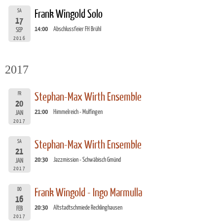
SA
Frank Wingold Solo
17
14:00
Abschlussfeier FH Brühl
SEP
2016
2017
FR
Stephan-Max Wirth Ensemble
20
21:00
Himmelreich - Mulfingen
JAN
2017
SA
Stephan-Max Wirth Ensemble
21
20:30
Jazzmission - Schwäbisch Gmünd
JAN
2017
DO
Frank Wingold - Ingo Marmulla
16
20:30
Altstadtschmiede Recklinghausen
FEB
2017