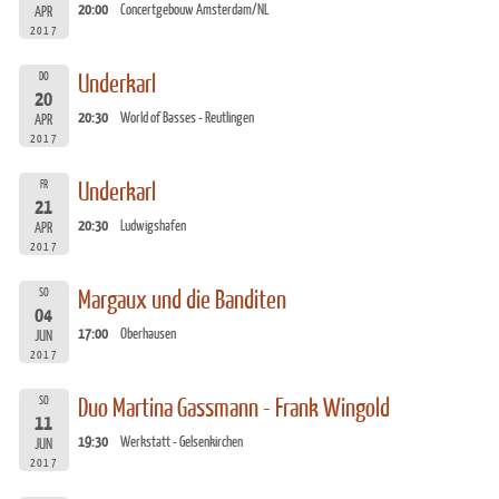
20:00
Concertgebouw Amsterdam/NL
APR
2017
DO
Underkarl
20
20:30
World of Basses - Reutlingen
APR
2017
FR
Underkarl
21
20:30
Ludwigshafen
APR
2017
SO
Margaux und die Banditen
04
17:00
Oberhausen
JUN
2017
SO
Duo Martina Gassmann - Frank Wingold
11
19:30
Werkstatt - Gelsenkirchen
JUN
2017