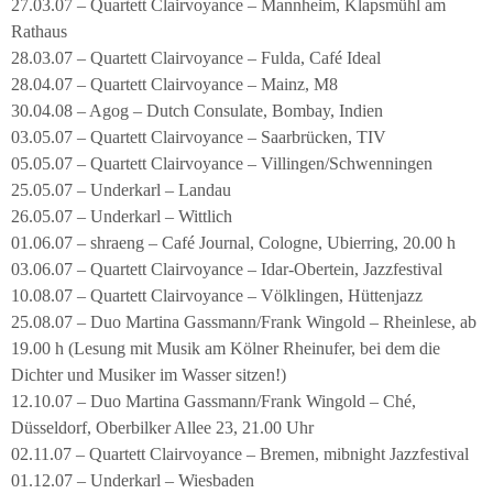
27.03.07 – Quartett Clairvoyance – Mannheim, Klapsmühl am
Rathaus
28.03.07 – Quartett Clairvoyance – Fulda, Café Ideal
28.04.07 – Quartett Clairvoyance – Mainz, M8
30.04.08 – Agog – Dutch Consulate, Bombay, Indien
03.05.07 – Quartett Clairvoyance – Saarbrücken, TIV
05.05.07 – Quartett Clairvoyance – Villingen/Schwenningen
25.05.07 – Underkarl – Landau
26.05.07 – Underkarl – Wittlich
01.06.07 – shraeng – Café Journal, Cologne, Ubierring, 20.00 h
03.06.07 – Quartett Clairvoyance – Idar-Obertein, Jazzfestival
10.08.07 – Quartett Clairvoyance – Völklingen, Hüttenjazz
25.08.07 – Duo Martina Gassmann/Frank Wingold – Rheinlese, ab
19.00 h (Lesung mit Musik am Kölner Rheinufer, bei dem die
Dichter und Musiker im Wasser sitzen!)
12.10.07 – Duo Martina Gassmann/Frank Wingold – Ché,
Düsseldorf, Oberbilker Allee 23, 21.00 Uhr
02.11.07 – Quartett Clairvoyance – Bremen, mibnight Jazzfestival
01.12.07 – Underkarl – Wiesbaden