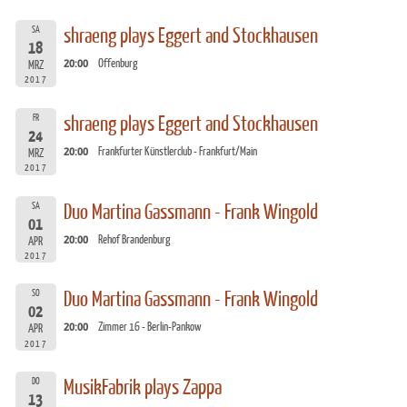
SA
shraeng plays Eggert and Stockhausen
18
20:00
Offenburg
MRZ
2017
FR
shraeng plays Eggert and Stockhausen
24
20:00
Frankfurter Künstlerclub - Frankfurt/Main
MRZ
2017
SA
Duo Martina Gassmann - Frank Wingold
01
20:00
Rehof Brandenburg
APR
2017
SO
Duo Martina Gassmann - Frank Wingold
02
20:00
Zimmer 16 - Berlin-Pankow
APR
2017
DO
MusikFabrik plays Zappa
13