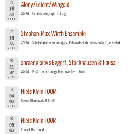
SO
Alony/Leicht/Wingold
18
20:30
Liveclub Telegraph - Leipzig
JUN
2017
SA
Stephan-Max Wirth Ensemble
15
19:30
Schulzendorfer Sommerjazz, Patronatskirche Schulzendorf (bei Berlin)
JUL
2017
DO
shraeng plays Eggert, Stockhausen & Pauss
21
20:00
Post-Tower-Lounge Beethovenfest - Bonn
SEP
2017
MI
Niels Klein LOOM
04
Bunker Ulmenwall, Bielefeld
OKT
2017
DO
Niels Klein LOOM
05
Domicil, Dortmund
OKT