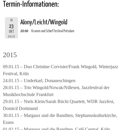
Termin-Informationen:
SO
Alony/Leicht/Wingold
23
20:00
Krumm und Schief Festival Potsdam
OKT
2016
2015
09.01.15 – Duo Christine Corvisier/Frank Wingold, Winterjazz
Festival, Köln
24.01.15 – Underkarl, Donaueschingen
28.01.15 – Trio Wingold/Nowak/Nillesen, Jazzfestival der
Musikhochschule Frankfurt
29.01.15 – Niels Klein/Sarah Büchi Quartett, WDR Jazzfest,
Domicil Dortmund
30.01.15 – Margaux und die Banditen, Stephanuskulturkirche,
Essen
01.02.15 – Margaux und die Banditen, Café Central, Köln