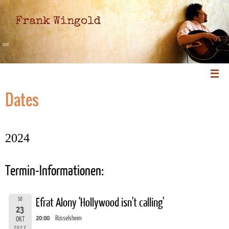
Frank Wingold
Dates
2024
Termin-Informationen:
SO
Efrat Alony 'Hollywood isn't calling'
23
20:00
Rüsselsheim
OKT
2022