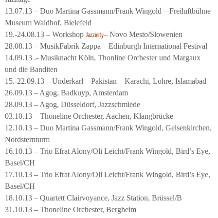
13.07.13 – Duo Martina Gassmann/Frank Wingold – Freiluftbühne
Museum Waldhof, Bielefeld
19.-24.08.13 – Workshop
– Novo Mesto/Slowenien
Jazzinity
28.08.13 – MusikFabrik Zappa – Edinburgh International Festival
14.09.13 .- Musiknacht Köln, Thonline Orchester und Margaux
und die Banditen
15.-22.09.13 – Underkarl – Pakistan – Karachi, Lohre, Islamabad
26.09.13 – Agog, Badkuyp, Amsterdam
28.09.13 – Agog, Düsseldorf, Jazzschmiede
03.10.13 – Thoneline Orchester, Aachen, Klangbrücke
12.10.13 – Duo Martina Gassmann/Frank Wingold, Gelsenkirchen,
Nordsternturm
16.10.13 – Trio Efrat Alony/Oli Leicht/Frank Wingold, Bird’s Eye,
Basel/CH
17.10.13 – Trio Efrat Alony/Oli Leicht/Frank Wingold, Bird’s Eye,
Basel/CH
18.10.13 – Quartett Clairvoyance, Jazz Station, Brüssel/B
31.10.13 – Thoneline Orchester, Bergheim