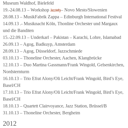
Museum Waldhof, Bielefeld
19.-24.08.13 – Workshop
– Novo Mesto/Slowenien
Jazzinity
28.08.13 – MusikFabrik Zappa – Edinburgh International Festival
14.09.13 .- Musiknacht Köln, Thonline Orchester und Margaux
und die Banditen
15.-22.09.13 – Underkarl – Pakistan – Karachi, Lohre, Islamabad
26.09.13 – Agog, Badkuyp, Amsterdam
28.09.13 – Agog, Düsseldorf, Jazzschmiede
03.10.13 – Thoneline Orchester, Aachen, Klangbrücke
12.10.13 – Duo Martina Gassmann/Frank Wingold, Gelsenkirchen,
Nordsternturm
16.10.13 – Trio Efrat Alony/Oli Leicht/Frank Wingold, Bird’s Eye,
Basel/CH
17.10.13 – Trio Efrat Alony/Oli Leicht/Frank Wingold, Bird’s Eye,
Basel/CH
18.10.13 – Quartett Clairvoyance, Jazz Station, Brüssel/B
31.10.13 – Thoneline Orchester, Bergheim
2012