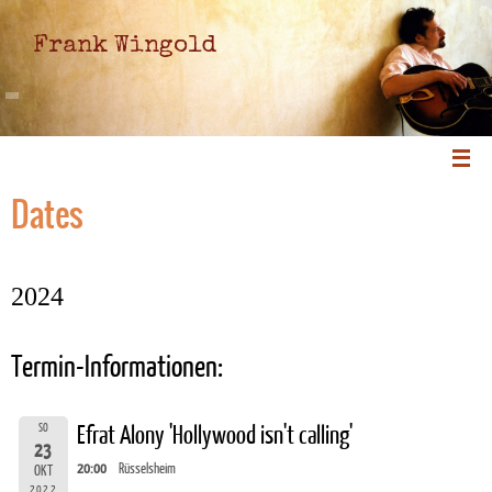
Frank Wingold
Dates
2024
Termin-Informationen:
SO
Efrat Alony 'Hollywood isn't calling'
23
20:00
Rüsselsheim
OKT
2022