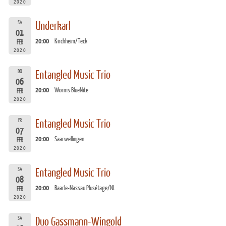
2020
SA
Underkarl
01
20:00
Kirchheim/Teck
FEB
2020
DO
Entangled Music Trio
06
20:00
Worms BlueNite
FEB
2020
FR
Entangled Music Trio
07
20:00
Saarwellingen
FEB
2020
SA
Entangled Music Trio
08
20:00
Baarle-Nassau Plusétage/NL
FEB
2020
SA
Duo Gassmann-Wingold