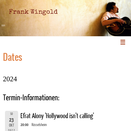
Frank Wingold
Dates
2024
Termin-Informationen:
SO
Efrat Alony 'Hollywood isn't calling'
23
20:00
Rüsselsheim
OKT
2022