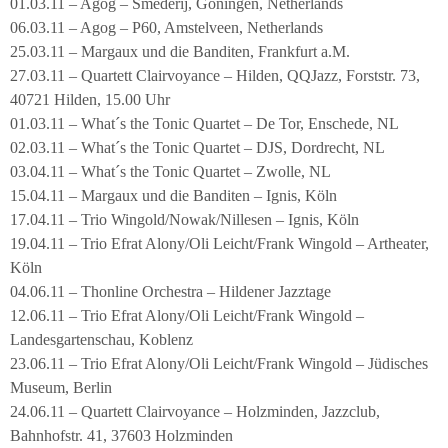
01.03.11 – Agog – Smederij, Goningen, Netherlands
06.03.11 – Agog – P60, Amstelveen, Netherlands
25.03.11 – Margaux und die Banditen, Frankfurt a.M.
27.03.11 – Quartett Clairvoyance – Hilden, QQJazz, Forststr. 73,
40721 Hilden, 15.00 Uhr
01.03.11 – What´s the Tonic Quartet – De Tor, Enschede, NL
02.03.11 – What´s the Tonic Quartet – DJS, Dordrecht, NL
03.04.11 – What´s the Tonic Quartet – Zwolle, NL
15.04.11 – Margaux und die Banditen – Ignis, Köln
17.04.11 – Trio Wingold/Nowak/Nillesen – Ignis, Köln
19.04.11 – Trio Efrat Alony/Oli Leicht/Frank Wingold – Artheater,
Köln
04.06.11 – Thonline Orchestra – Hildener Jazztage
12.06.11 – Trio Efrat Alony/Oli Leicht/Frank Wingold –
Landesgartenschau, Koblenz
23.06.11 – Trio Efrat Alony/Oli Leicht/Frank Wingold – Jüdisches
Museum, Berlin
24.06.11 – Quartett Clairvoyance – Holzminden, Jazzclub,
Bahnhofstr. 41, 37603 Holzminden