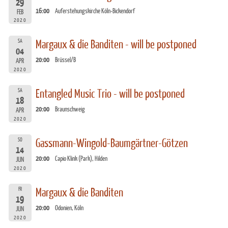
29
16:00
Auferstehungskirche Köln-Bickendorf
FEB
2020
SA
Margaux & die Banditen - will be postponed
04
20:00
Brüssel/B
APR
2020
SA
Entangled Music Trio - will be postponed
18
20:00
Braunschweig
APR
2020
SO
Gassmann-Wingold-Baumgärtner-Götzen
14
20:00
Capio Klink (Park), Hilden
JUN
2020
FR
Margaux & die Banditen
19
20:00
Odonien, Köln
JUN
2020