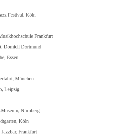
azz Festival, Köln
 Musikhochschule Frankfurt
st, Domicil Dortmund
he, Essen
terfahrt, München
o, Leipzig
DB-Museum, Nürnberg
dtgarten, Köln
Jazzbar, Frankfurt