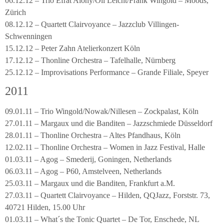
06.12.12 – Trio Efrat Alony/Oli Leicht/Frank Wingold – Moods,
Zürich
08.12.12 – Quartett Clairvoyance – Jazzclub Villingen-
Schwenningen
15.12.12 – Peter Zahn Atelierkonzert Köln
17.12.12 – Thonline Orchestra – Tafelhalle, Nürnberg
25.12.12 – Improvisations Performance – Grande Filiale, Speyer
2011
09.01.11 – Trio Wingold/Nowak/Nillesen – Zockpalast, Köln
27.01.11 – Margaux und die Banditen – Jazzschmiede Düsseldorf
28.01.11 – Thonline Orchestra – Altes Pfandhaus, Köln
12.02.11 – Thonline Orchestra – Women in Jazz Festival, Halle
01.03.11 – Agog – Smederij, Goningen, Netherlands
06.03.11 – Agog – P60, Amstelveen, Netherlands
25.03.11 – Margaux und die Banditen, Frankfurt a.M.
27.03.11 – Quartett Clairvoyance – Hilden, QQJazz, Forststr. 73,
40721 Hilden, 15.00 Uhr
01.03.11 – What´s the Tonic Quartet – De Tor, Enschede, NL