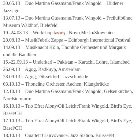
30.05.13 – Duo Martina Gassmann/Frank Wingold – Hildener
Jazztage
13.07.13 – Duo Martina Gassmann/Frank Wingold – Freiluftbühne
Museum Waldhof, Bielefeld
19.-24.08.13 – Workshop
– Novo Mesto/Slowenien
Jazzinity
28.08.13 – MusikFabrik Zappa – Edinburgh International Festival
14.09.13 .- Musiknacht Köln, Thonline Orchester und Margaux
und die Banditen
15.-22.09.13 – Underkarl – Pakistan – Karachi, Lohre, Islamabad
26.09.13 – Agog, Badkuyp, Amsterdam
28.09.13 – Agog, Düsseldorf, Jazzschmiede
03.10.13 – Thoneline Orchester, Aachen, Klangbrücke
12.10.13 – Duo Martina Gassmann/Frank Wingold, Gelsenkirchen,
Nordsternturm
16.10.13 – Trio Efrat Alony/Oli Leicht/Frank Wingold, Bird’s Eye,
Basel/CH
17.10.13 – Trio Efrat Alony/Oli Leicht/Frank Wingold, Bird’s Eye,
Basel/CH
18.10.13 – Quartett Clairvoyance, Jazz Station, Brüssel/B