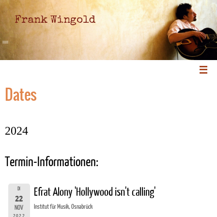
Frank Wingold
Dates
2024
Termin-Informationen:
DI
Efrat Alony 'Hollywood isn't calling'
22
Institut für Musik, Osnabrück
NOV
2022