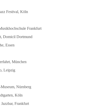
azz Festival, Köln
 Musikhochschule Frankfurt
st, Domicil Dortmund
he, Essen
terfahrt, München
o, Leipzig
DB-Museum, Nürnberg
dtgarten, Köln
Jazzbar, Frankfurt