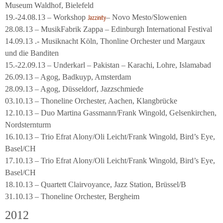
Museum Waldhof, Bielefeld
19.-24.08.13 – Workshop
– Novo Mesto/Slowenien
Jazzinity
28.08.13 – MusikFabrik Zappa – Edinburgh International Festival
14.09.13 .- Musiknacht Köln, Thonline Orchester und Margaux
und die Banditen
15.-22.09.13 – Underkarl – Pakistan – Karachi, Lohre, Islamabad
26.09.13 – Agog, Badkuyp, Amsterdam
28.09.13 – Agog, Düsseldorf, Jazzschmiede
03.10.13 – Thoneline Orchester, Aachen, Klangbrücke
12.10.13 – Duo Martina Gassmann/Frank Wingold, Gelsenkirchen,
Nordsternturm
16.10.13 – Trio Efrat Alony/Oli Leicht/Frank Wingold, Bird’s Eye,
Basel/CH
17.10.13 – Trio Efrat Alony/Oli Leicht/Frank Wingold, Bird’s Eye,
Basel/CH
18.10.13 – Quartett Clairvoyance, Jazz Station, Brüssel/B
31.10.13 – Thoneline Orchester, Bergheim
2012