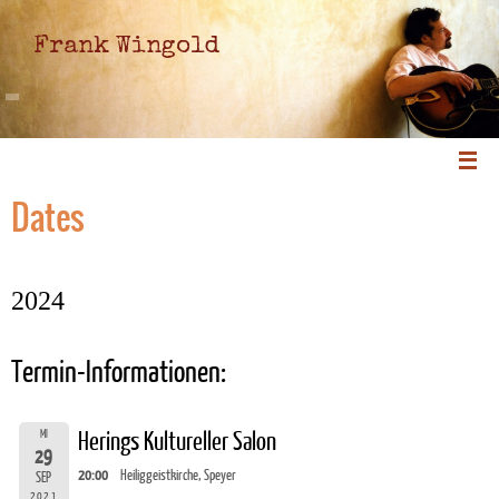
Frank Wingold
Dates
2024
Termin-Informationen:
MI
Herings Kultureller Salon
29
20:00
Heiliggeistkirche, Speyer
SEP
2021