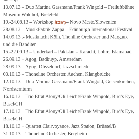
13.07.13 – Duo Martina Gassmann/Frank Wingold – Freiluftbühne
Museum Waldhof, Bielefeld
19.-24.08.13 – Workshop
– Novo Mesto/Slowenien
Jazzinity
28.08.13 – MusikFabrik Zappa – Edinburgh International Festival
14.09.13 .- Musiknacht Köln, Thonline Orchester und Margaux
und die Banditen
15.-22.09.13 – Underkarl – Pakistan – Karachi, Lohre, Islamabad
26.09.13 – Agog, Badkuyp, Amsterdam
28.09.13 – Agog, Düsseldorf, Jazzschmiede
03.10.13 – Thoneline Orchester, Aachen, Klangbrücke
12.10.13 – Duo Martina Gassmann/Frank Wingold, Gelsenkirchen,
Nordsternturm
16.10.13 – Trio Efrat Alony/Oli Leicht/Frank Wingold, Bird’s Eye,
Basel/CH
17.10.13 – Trio Efrat Alony/Oli Leicht/Frank Wingold, Bird’s Eye,
Basel/CH
18.10.13 – Quartett Clairvoyance, Jazz Station, Brüssel/B
31.10.13 – Thoneline Orchester, Bergheim