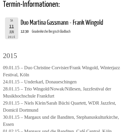
Termin-Informationen:
SA
Duo Martina Gassmann - Frank Wingold
11
12:30
Gnadenkirche Bergisch Gladbach
JUN
2016
2015
09.01.15 – Duo Christine Corvisier/Frank Wingold, Winterjazz
Festival, Köln
24.01.15 – Underkarl, Donaueschingen
28.01.15 – Trio Wingold/Nowak/Nillesen, Jazzfestival der
Musikhochschule Frankfurt
29.01.15 – Niels Klein/Sarah Büchi Quartett, WDR Jazzfest,
Domicil Dortmund
30.01.15 – Margaux und die Banditen, Stephanuskulturkirche,
Essen
01.02.15 – Margaux und die Banditen, Café Central, Köln