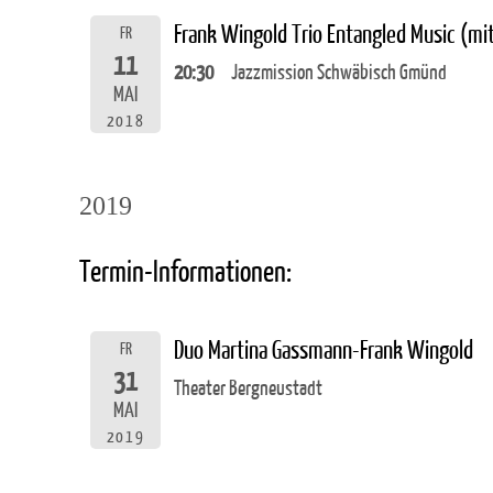
Frank Wingold Trio Entangled Music (m
FR
11
20:30
Jazzmission Schwäbisch Gmünd
MAI
2018
2019
Termin-Informationen:
Duo Martina Gassmann-Frank Wingold
FR
31
Theater Bergneustadt
MAI
2019