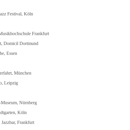
azz Festival, Köln
 Musikhochschule Frankfurt
st, Domicil Dortmund
he, Essen
terfahrt, München
o, Leipzig
DB-Museum, Nürnberg
dtgarten, Köln
Jazzbar, Frankfurt