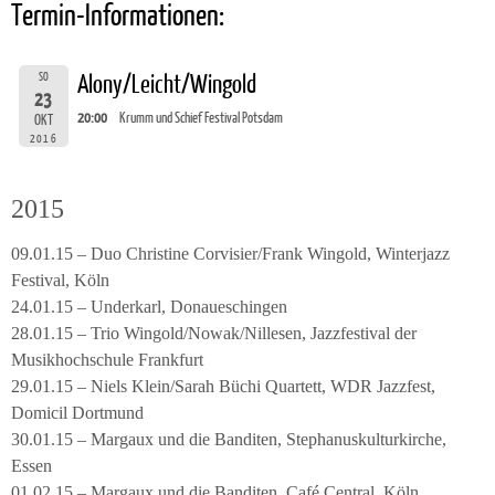
Termin-Informationen:
SO
Alony/Leicht/Wingold
23
20:00
Krumm und Schief Festival Potsdam
OKT
2016
2015
09.01.15 – Duo Christine Corvisier/Frank Wingold, Winterjazz
Festival, Köln
24.01.15 – Underkarl, Donaueschingen
28.01.15 – Trio Wingold/Nowak/Nillesen, Jazzfestival der
Musikhochschule Frankfurt
29.01.15 – Niels Klein/Sarah Büchi Quartett, WDR Jazzfest,
Domicil Dortmund
30.01.15 – Margaux und die Banditen, Stephanuskulturkirche,
Essen
01.02.15 – Margaux und die Banditen, Café Central, Köln