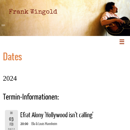
Frank Wingold
Dates
2024
Termin-Informationen:
DO
Efrat Alony 'Hollywood isn't calling'
03
20:00
Ella & Louis Mannheim
FEB
2022