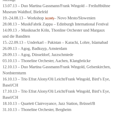
13.07.13 – Duo Martina Gassmann/Frank Wingold – Freiluftbühne
Museum Waldhof, Bielefeld
19.-24.08.13 – Workshop
– Novo Mesto/Slowenien
Jazzinity
28.08.13 – MusikFabrik Zappa – Edinburgh International Festival
14.09.13 .- Musiknacht Köln, Thonline Orchester und Margaux
und die Banditen
15.-22.09.13 – Underkarl – Pakistan – Karachi, Lohre, Islamabad
26.09.13 – Agog, Badkuyp, Amsterdam
28.09.13 – Agog, Düsseldorf, Jazzschmiede
03.10.13 – Thoneline Orchester, Aachen, Klangbrücke
12.10.13 – Duo Martina Gassmann/Frank Wingold, Gelsenkirchen,
Nordsternturm
16.10.13 – Trio Efrat Alony/Oli Leicht/Frank Wingold, Bird’s Eye,
Basel/CH
17.10.13 – Trio Efrat Alony/Oli Leicht/Frank Wingold, Bird’s Eye,
Basel/CH
18.10.13 – Quartett Clairvoyance, Jazz Station, Brüssel/B
31.10.13 – Thoneline Orchester, Bergheim