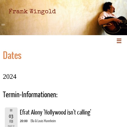
Frank Wingold
Dates
2024
Termin-Informationen:
DO
Efrat Alony 'Hollywood isn't calling'
03
20:00
Ella & Louis Mannheim
FEB
2022