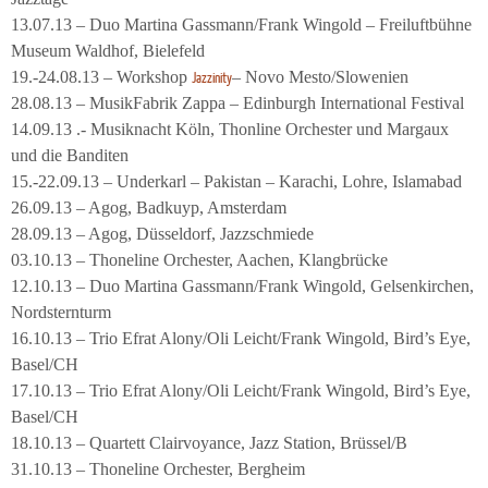
13.07.13 – Duo Martina Gassmann/Frank Wingold – Freiluftbühne
Museum Waldhof, Bielefeld
19.-24.08.13 – Workshop
– Novo Mesto/Slowenien
Jazzinity
28.08.13 – MusikFabrik Zappa – Edinburgh International Festival
14.09.13 .- Musiknacht Köln, Thonline Orchester und Margaux
und die Banditen
15.-22.09.13 – Underkarl – Pakistan – Karachi, Lohre, Islamabad
26.09.13 – Agog, Badkuyp, Amsterdam
28.09.13 – Agog, Düsseldorf, Jazzschmiede
03.10.13 – Thoneline Orchester, Aachen, Klangbrücke
12.10.13 – Duo Martina Gassmann/Frank Wingold, Gelsenkirchen,
Nordsternturm
16.10.13 – Trio Efrat Alony/Oli Leicht/Frank Wingold, Bird’s Eye,
Basel/CH
17.10.13 – Trio Efrat Alony/Oli Leicht/Frank Wingold, Bird’s Eye,
Basel/CH
18.10.13 – Quartett Clairvoyance, Jazz Station, Brüssel/B
31.10.13 – Thoneline Orchester, Bergheim