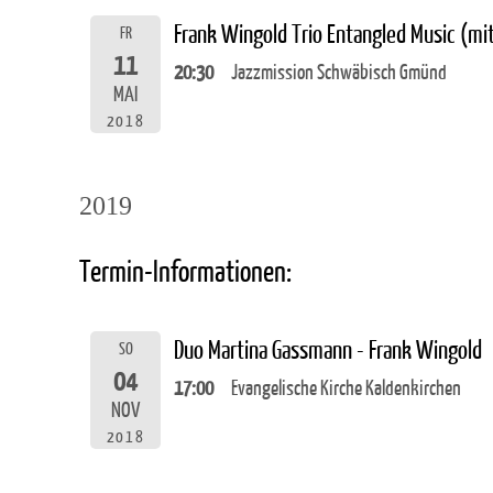
Frank Wingold Trio Entangled Music (m
FR
11
20:30
Jazzmission Schwäbisch Gmünd
MAI
2018
2019
Termin-Informationen:
Duo Martina Gassmann - Frank Wingold
SO
04
17:00
Evangelische Kirche Kaldenkirchen
NOV
2018