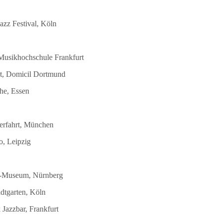
azz Festival, Köln
 Musikhochschule Frankfurt
st, Domicil Dortmund
he, Essen
terfahrt, München
o, Leipzig
DB-Museum, Nürnberg
dtgarten, Köln
Jazzbar, Frankfurt