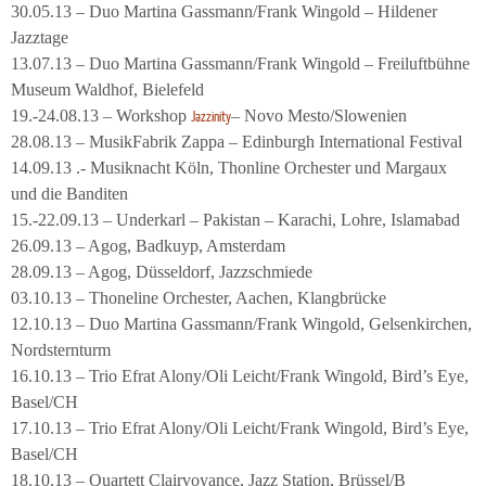
30.05.13 – Duo Martina Gassmann/Frank Wingold – Hildener
Jazztage
13.07.13 – Duo Martina Gassmann/Frank Wingold – Freiluftbühne
Museum Waldhof, Bielefeld
19.-24.08.13 – Workshop
– Novo Mesto/Slowenien
Jazzinity
28.08.13 – MusikFabrik Zappa – Edinburgh International Festival
14.09.13 .- Musiknacht Köln, Thonline Orchester und Margaux
und die Banditen
15.-22.09.13 – Underkarl – Pakistan – Karachi, Lohre, Islamabad
26.09.13 – Agog, Badkuyp, Amsterdam
28.09.13 – Agog, Düsseldorf, Jazzschmiede
03.10.13 – Thoneline Orchester, Aachen, Klangbrücke
12.10.13 – Duo Martina Gassmann/Frank Wingold, Gelsenkirchen,
Nordsternturm
16.10.13 – Trio Efrat Alony/Oli Leicht/Frank Wingold, Bird’s Eye,
Basel/CH
17.10.13 – Trio Efrat Alony/Oli Leicht/Frank Wingold, Bird’s Eye,
Basel/CH
18.10.13 – Quartett Clairvoyance, Jazz Station, Brüssel/B