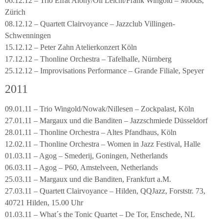
06.12.12 – Trio Efrat Alony/Oli Leicht/Frank Wingold – Moods,
Zürich
08.12.12 – Quartett Clairvoyance – Jazzclub Villingen-
Schwenningen
15.12.12 – Peter Zahn Atelierkonzert Köln
17.12.12 – Thonline Orchestra – Tafelhalle, Nürnberg
25.12.12 – Improvisations Performance – Grande Filiale, Speyer
2011
09.01.11 – Trio Wingold/Nowak/Nillesen – Zockpalast, Köln
27.01.11 – Margaux und die Banditen – Jazzschmiede Düsseldorf
28.01.11 – Thonline Orchestra – Altes Pfandhaus, Köln
12.02.11 – Thonline Orchestra – Women in Jazz Festival, Halle
01.03.11 – Agog – Smederij, Goningen, Netherlands
06.03.11 – Agog – P60, Amstelveen, Netherlands
25.03.11 – Margaux und die Banditen, Frankfurt a.M.
27.03.11 – Quartett Clairvoyance – Hilden, QQJazz, Forststr. 73,
40721 Hilden, 15.00 Uhr
01.03.11 – What´s the Tonic Quartet – De Tor, Enschede, NL