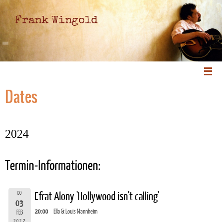
Frank Wingold
Dates
2024
Termin-Informationen:
DO
Efrat Alony 'Hollywood isn't calling'
03
20:00
Ella & Louis Mannheim
FEB
2022