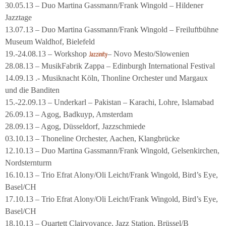
30.05.13 – Duo Martina Gassmann/Frank Wingold – Hildener
Jazztage
13.07.13 – Duo Martina Gassmann/Frank Wingold – Freiluftbühne
Museum Waldhof, Bielefeld
19.-24.08.13 – Workshop
– Novo Mesto/Slowenien
Jazzinity
28.08.13 – MusikFabrik Zappa – Edinburgh International Festival
14.09.13 .- Musiknacht Köln, Thonline Orchester und Margaux
und die Banditen
15.-22.09.13 – Underkarl – Pakistan – Karachi, Lohre, Islamabad
26.09.13 – Agog, Badkuyp, Amsterdam
28.09.13 – Agog, Düsseldorf, Jazzschmiede
03.10.13 – Thoneline Orchester, Aachen, Klangbrücke
12.10.13 – Duo Martina Gassmann/Frank Wingold, Gelsenkirchen,
Nordsternturm
16.10.13 – Trio Efrat Alony/Oli Leicht/Frank Wingold, Bird’s Eye,
Basel/CH
17.10.13 – Trio Efrat Alony/Oli Leicht/Frank Wingold, Bird’s Eye,
Basel/CH
18.10.13 – Quartett Clairvoyance, Jazz Station, Brüssel/B