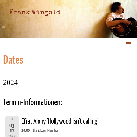
Frank Wingold
Dates
2024
Termin-Informationen:
DO
Efrat Alony 'Hollywood isn't calling'
03
20:00
Ella & Louis Mannheim
FEB
2022