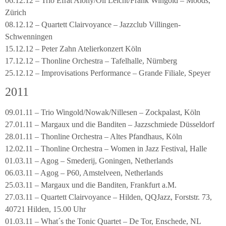
06.12.12 – Trio Efrat Alony/Oli Leicht/Frank Wingold – Moods,
Zürich
08.12.12 – Quartett Clairvoyance – Jazzclub Villingen-
Schwenningen
15.12.12 – Peter Zahn Atelierkonzert Köln
17.12.12 – Thonline Orchestra – Tafelhalle, Nürnberg
25.12.12 – Improvisations Performance – Grande Filiale, Speyer
2011
09.01.11 – Trio Wingold/Nowak/Nillesen – Zockpalast, Köln
27.01.11 – Margaux und die Banditen – Jazzschmiede Düsseldorf
28.01.11 – Thonline Orchestra – Altes Pfandhaus, Köln
12.02.11 – Thonline Orchestra – Women in Jazz Festival, Halle
01.03.11 – Agog – Smederij, Goningen, Netherlands
06.03.11 – Agog – P60, Amstelveen, Netherlands
25.03.11 – Margaux und die Banditen, Frankfurt a.M.
27.03.11 – Quartett Clairvoyance – Hilden, QQJazz, Forststr. 73,
40721 Hilden, 15.00 Uhr
01.03.11 – What´s the Tonic Quartet – De Tor, Enschede, NL