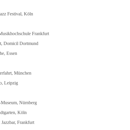
azz Festival, Köln
 Musikhochschule Frankfurt
st, Domicil Dortmund
he, Essen
terfahrt, München
o, Leipzig
DB-Museum, Nürnberg
dtgarten, Köln
Jazzbar, Frankfurt