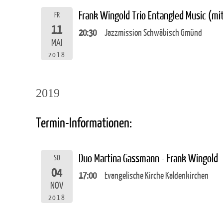
Frank Wingold Trio Entangled Music (m
FR
11
20:30
Jazzmission Schwäbisch Gmünd
MAI
2018
2019
Termin-Informationen:
Duo Martina Gassmann - Frank Wingold
SO
04
17:00
Evangelische Kirche Kaldenkirchen
NOV
2018