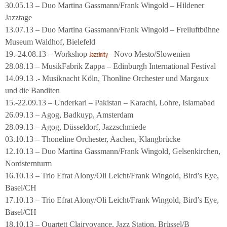
30.05.13 – Duo Martina Gassmann/Frank Wingold – Hildener
Jazztage
13.07.13 – Duo Martina Gassmann/Frank Wingold – Freiluftbühne
Museum Waldhof, Bielefeld
19.-24.08.13 – Workshop
– Novo Mesto/Slowenien
Jazzinity
28.08.13 – MusikFabrik Zappa – Edinburgh International Festival
14.09.13 .- Musiknacht Köln, Thonline Orchester und Margaux
und die Banditen
15.-22.09.13 – Underkarl – Pakistan – Karachi, Lohre, Islamabad
26.09.13 – Agog, Badkuyp, Amsterdam
28.09.13 – Agog, Düsseldorf, Jazzschmiede
03.10.13 – Thoneline Orchester, Aachen, Klangbrücke
12.10.13 – Duo Martina Gassmann/Frank Wingold, Gelsenkirchen,
Nordsternturm
16.10.13 – Trio Efrat Alony/Oli Leicht/Frank Wingold, Bird’s Eye,
Basel/CH
17.10.13 – Trio Efrat Alony/Oli Leicht/Frank Wingold, Bird’s Eye,
Basel/CH
18.10.13 – Quartett Clairvoyance, Jazz Station, Brüssel/B