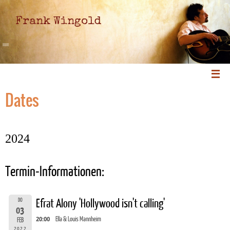
Frank Wingold
Dates
2024
Termin-Informationen:
DO
Efrat Alony 'Hollywood isn't calling'
03
20:00
Ella & Louis Mannheim
FEB
2022