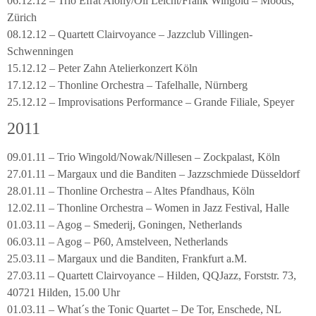
06.12.12 – Trio Efrat Alony/Oli Leicht/Frank Wingold – Moods,
Zürich
08.12.12 – Quartett Clairvoyance – Jazzclub Villingen-
Schwenningen
15.12.12 – Peter Zahn Atelierkonzert Köln
17.12.12 – Thonline Orchestra – Tafelhalle, Nürnberg
25.12.12 – Improvisations Performance – Grande Filiale, Speyer
2011
09.01.11 – Trio Wingold/Nowak/Nillesen – Zockpalast, Köln
27.01.11 – Margaux und die Banditen – Jazzschmiede Düsseldorf
28.01.11 – Thonline Orchestra – Altes Pfandhaus, Köln
12.02.11 – Thonline Orchestra – Women in Jazz Festival, Halle
01.03.11 – Agog – Smederij, Goningen, Netherlands
06.03.11 – Agog – P60, Amstelveen, Netherlands
25.03.11 – Margaux und die Banditen, Frankfurt a.M.
27.03.11 – Quartett Clairvoyance – Hilden, QQJazz, Forststr. 73,
40721 Hilden, 15.00 Uhr
01.03.11 – What´s the Tonic Quartet – De Tor, Enschede, NL