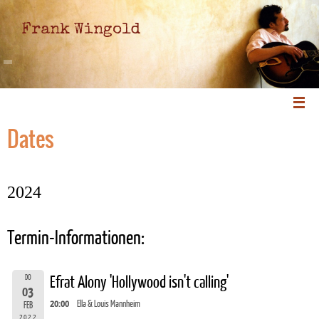
Frank Wingold
Dates
2024
Termin-Informationen:
DO
Efrat Alony 'Hollywood isn't calling'
03
20:00
Ella & Louis Mannheim
FEB
2022