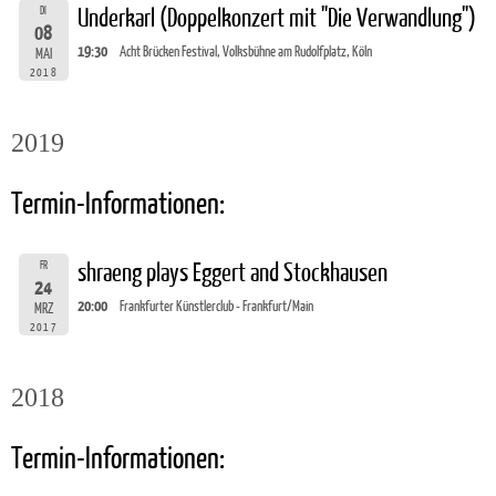
DI
Underkarl (Doppelkonzert mit "Die Verwandlung")
08
19:30
Acht Brücken Festival, Volksbühne am Rudolfplatz, Köln
MAI
2018
2019
Termin-Informationen:
FR
shraeng plays Eggert and Stockhausen
24
20:00
Frankfurter Künstlerclub - Frankfurt/Main
MRZ
2017
2018
Termin-Informationen: