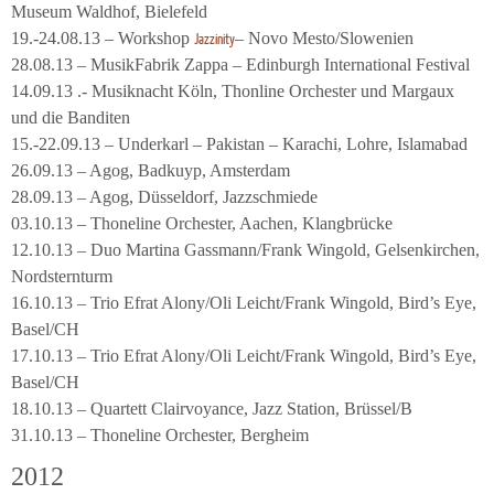
Museum Waldhof, Bielefeld
19.-24.08.13 – Workshop
– Novo Mesto/Slowenien
Jazzinity
28.08.13 – MusikFabrik Zappa – Edinburgh International Festival
14.09.13 .- Musiknacht Köln, Thonline Orchester und Margaux
und die Banditen
15.-22.09.13 – Underkarl – Pakistan – Karachi, Lohre, Islamabad
26.09.13 – Agog, Badkuyp, Amsterdam
28.09.13 – Agog, Düsseldorf, Jazzschmiede
03.10.13 – Thoneline Orchester, Aachen, Klangbrücke
12.10.13 – Duo Martina Gassmann/Frank Wingold, Gelsenkirchen,
Nordsternturm
16.10.13 – Trio Efrat Alony/Oli Leicht/Frank Wingold, Bird’s Eye,
Basel/CH
17.10.13 – Trio Efrat Alony/Oli Leicht/Frank Wingold, Bird’s Eye,
Basel/CH
18.10.13 – Quartett Clairvoyance, Jazz Station, Brüssel/B
31.10.13 – Thoneline Orchester, Bergheim
2012