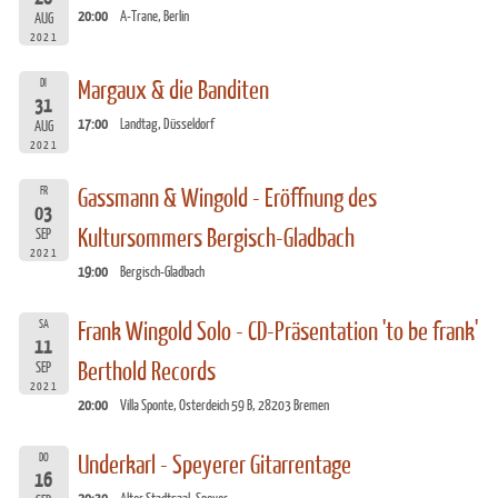
20:00
A-Trane, Berlin
AUG
2021
DI
Margaux & die Banditen
31
17:00
Landtag, Düsseldorf
AUG
2021
FR
Gassmann & Wingold - Eröffnung des
03
Kultursommers Bergisch-Gladbach
SEP
2021
19:00
Bergisch-Gladbach
SA
Frank Wingold Solo - CD-Präsentation 'to be frank'
11
Berthold Records
SEP
2021
20:00
Villa Sponte, Osterdeich 59 B, 28203 Bremen
DO
Underkarl - Speyerer Gitarrentage
16