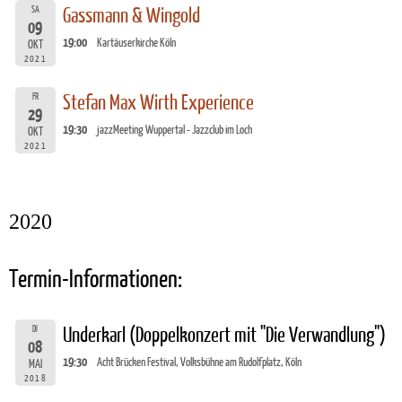
SA
Gassmann & Wingold
09
19:00
Kartäuserkirche Köln
OKT
2021
FR
Stefan Max Wirth Experience
29
19:30
jazzMeeting Wuppertal - Jazzclub im Loch
OKT
2021
2020
Termin-Informationen:
DI
Underkarl (Doppelkonzert mit "Die Verwandlung")
08
19:30
Acht Brücken Festival, Volksbühne am Rudolfplatz, Köln
MAI
2018