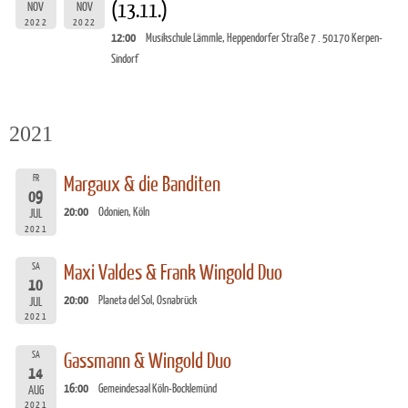
(13.11.)
NOV
NOV
2022
2022
12:00
Musikschule Lämmle, Heppendorfer Straße 7 . 50170 Kerpen-
Sindorf
2021
FR
Margaux & die Banditen
09
20:00
Odonien, Köln
JUL
2021
SA
Maxi Valdes & Frank Wingold Duo
10
20:00
Planeta del Sol, Osnabrück
JUL
2021
SA
Gassmann & Wingold Duo
14
16:00
Gemeindesaal Köln-Bocklemünd
AUG
2021