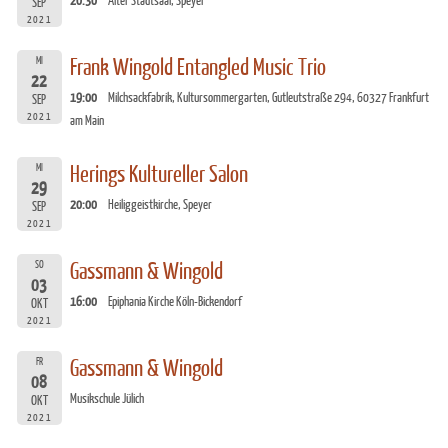
20:30
Alter Stadtsaal, Speyer
SEP
2021
MI
Frank Wingold Entangled Music Trio
22
19:00
Milchsackfabrik, Kultursommergarten, Gutleutstraße 294, 60327 Frankfurt
SEP
2021
am Main
MI
Herings Kultureller Salon
29
20:00
Heiliggeistkirche, Speyer
SEP
2021
SO
Gassmann & Wingold
03
16:00
Epiphania Kirche Köln-Bickendorf
OKT
2021
FR
Gassmann & Wingold
08
Musikschule Jülich
OKT
2021