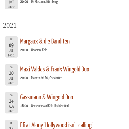
20:00
DB Museum, Nürnberg
OKT
2022
2021
FR
Margaux & die Banditen
09
20:00
Odonien, Köln
JUL
2021
SA
Maxi Valdes & Frank Wingold Duo
10
20:00
Planeta del Sol, Osnabrück
JUL
2021
SA
Gassmann & Wingold Duo
14
16:00
Gemeindesaal Köln-Bocklemünd
AUG
2021
DI
Efrat Alony 'Hollywood isn't calling'