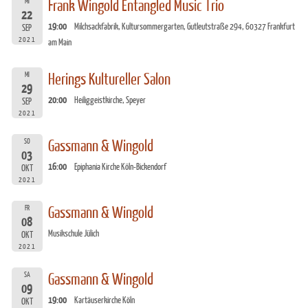
MI
Frank Wingold Entangled Music Trio
22
19:00
Milchsackfabrik, Kultursommergarten, Gutleutstraße 294, 60327 Frankfurt
SEP
2021
am Main
MI
Herings Kultureller Salon
29
20:00
Heiliggeistkirche, Speyer
SEP
2021
SO
Gassmann & Wingold
03
16:00
Epiphania Kirche Köln-Bickendorf
OKT
2021
FR
Gassmann & Wingold
08
Musikschule Jülich
OKT
2021
SA
Gassmann & Wingold
09
19:00
Kartäuserkirche Köln
OKT