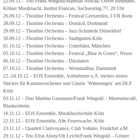
22.09.12 – Trio Frank Wingold/Matthias Nowak/ Oliver Rehmann,
Kölner Musiknacht, Institut Francais, Sachsenring 77, 20 Uhr
26.09.12 – Thonline Orchestra – Festival Grenzenlos, LVR Bonn
28.09.12 – Thonline Orchestra – Domicil, Dortmund
29.09.12 – Thonline Orchestra – Jazz-Schmiede Düsseldorf
30.09.12 – Thonline Orchestra – Stadtgarten Köln
01.10.12 – Thonline Orchestra – Unterfahrt, München
05.10.12 – Thonline Orchestra – Festival „Blue in Green“, Neuss
06.10.12 – Thonline Orchestra – Dinslaken
07.10.12 – Thonline Orchestra – Weststadtbar, Darmstadt
22.-24.10.12 – EOS Ensemble, Aufnahmen u.A. meines neuen
Stückes für Kammerorchester und Gitarre `Witterungen´ am DLF
Köln
03.11.12 – Duo Martina Gassmann/Frank Wingold – Museumscafé,
Blankenheim
18.11.12 – EOS Ensemble, Musikhochschule Köln
22.11.12 – EOS Ensemble, Alte Feuerwache, Köln
23.11.12 – Quartett Clairvoyance, Club Voltaire, Frankfurt a.M
29.11.12 – Trio Efrat Alony/Oli Leicht/Frank Wingold – Grüner