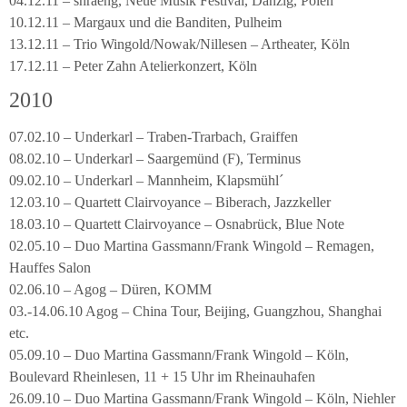
04.12.11 – shraeng, Neue Musik Festival, Danzig, Polen
10.12.11 – Margaux und die Banditen, Pulheim
13.12.11 – Trio Wingold/Nowak/Nillesen – Artheater, Köln
17.12.11 – Peter Zahn Atelierkonzert, Köln
2010
07.02.10 – Underkarl – Traben-Trarbach, Graiffen
08.02.10 – Underkarl – Saargemünd (F), Terminus
09.02.10 – Underkarl – Mannheim, Klapsmühl´
12.03.10 – Quartett Clairvoyance – Biberach, Jazzkeller
18.03.10 – Quartett Clairvoyance – Osnabrück, Blue Note
02.05.10 – Duo Martina Gassmann/Frank Wingold – Remagen,
Hauffes Salon
02.06.10 – Agog – Düren, KOMM
03.-14.06.10 Agog – China Tour, Beijing, Guangzhou, Shanghai
etc.
05.09.10 – Duo Martina Gassmann/Frank Wingold – Köln,
Boulevard Rheinlesen, 11 + 15 Uhr im Rheinauhafen
26.09.10 – Duo Martina Gassmann/Frank Wingold – Köln, Niehler