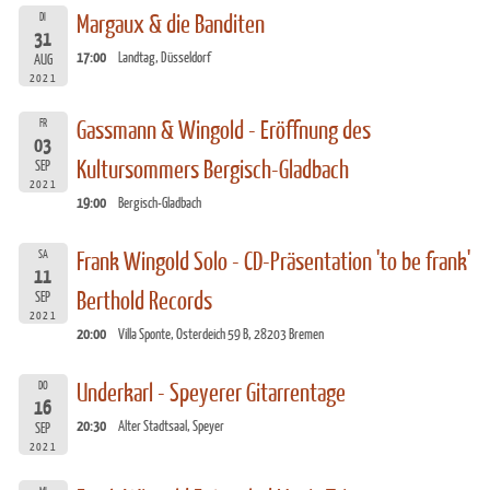
DI
Margaux & die Banditen
31
17:00
Landtag, Düsseldorf
AUG
2021
FR
Gassmann & Wingold - Eröffnung des
03
Kultursommers Bergisch-Gladbach
SEP
2021
19:00
Bergisch-Gladbach
SA
Frank Wingold Solo - CD-Präsentation 'to be frank'
11
Berthold Records
SEP
2021
20:00
Villa Sponte, Osterdeich 59 B, 28203 Bremen
DO
Underkarl - Speyerer Gitarrentage
16
20:30
Alter Stadtsaal, Speyer
SEP
2021