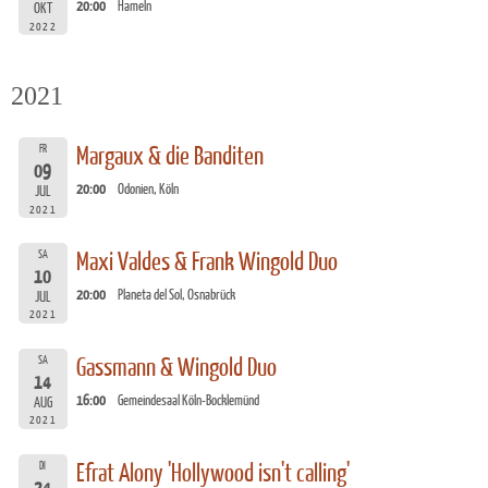
20:00
Hameln
OKT
2022
2021
FR
Margaux & die Banditen
09
20:00
Odonien, Köln
JUL
2021
SA
Maxi Valdes & Frank Wingold Duo
10
20:00
Planeta del Sol, Osnabrück
JUL
2021
SA
Gassmann & Wingold Duo
14
16:00
Gemeindesaal Köln-Bocklemünd
AUG
2021
DI
Efrat Alony 'Hollywood isn't calling'