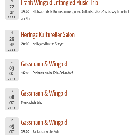
MI
Frank Wingold Entangled Music Trio
22
19:00
Milchsackfabrik, Kultursommergarten, Gutleutstraße 294, 60327 Frankfurt
SEP
2021
am Main
MI
Herings Kultureller Salon
29
20:00
Heiliggeistkirche, Speyer
SEP
2021
SO
Gassmann & Wingold
03
16:00
Epiphania Kirche Köln-Bickendorf
OKT
2021
FR
Gassmann & Wingold
08
Musikschule Jülich
OKT
2021
SA
Gassmann & Wingold
09
19:00
Kartäuserkirche Köln
OKT