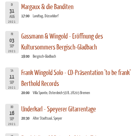
DI
Margaux & die Banditen
31
17:00
Landtag, Düsseldorf
AUG
2021
FR
Gassmann & Wingold - Eröffnung des
03
Kultursommers Bergisch-Gladbach
SEP
2021
19:00
Bergisch-Gladbach
SA
Frank Wingold Solo - CD-Präsentation 'to be frank'
11
Berthold Records
SEP
2021
20:00
Villa Sponte, Osterdeich 59 B, 28203 Bremen
DO
Underkarl - Speyerer Gitarrentage
16
20:30
Alter Stadtsaal, Speyer
SEP
2021