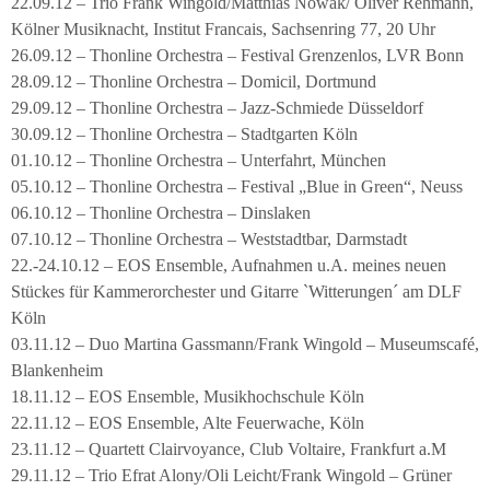
22.09.12 – Trio Frank Wingold/Matthias Nowak/ Oliver Rehmann,
Kölner Musiknacht, Institut Francais, Sachsenring 77, 20 Uhr
26.09.12 – Thonline Orchestra – Festival Grenzenlos, LVR Bonn
28.09.12 – Thonline Orchestra – Domicil, Dortmund
29.09.12 – Thonline Orchestra – Jazz-Schmiede Düsseldorf
30.09.12 – Thonline Orchestra – Stadtgarten Köln
01.10.12 – Thonline Orchestra – Unterfahrt, München
05.10.12 – Thonline Orchestra – Festival „Blue in Green“, Neuss
06.10.12 – Thonline Orchestra – Dinslaken
07.10.12 – Thonline Orchestra – Weststadtbar, Darmstadt
22.-24.10.12 – EOS Ensemble, Aufnahmen u.A. meines neuen
Stückes für Kammerorchester und Gitarre `Witterungen´ am DLF
Köln
03.11.12 – Duo Martina Gassmann/Frank Wingold – Museumscafé,
Blankenheim
18.11.12 – EOS Ensemble, Musikhochschule Köln
22.11.12 – EOS Ensemble, Alte Feuerwache, Köln
23.11.12 – Quartett Clairvoyance, Club Voltaire, Frankfurt a.M
29.11.12 – Trio Efrat Alony/Oli Leicht/Frank Wingold – Grüner