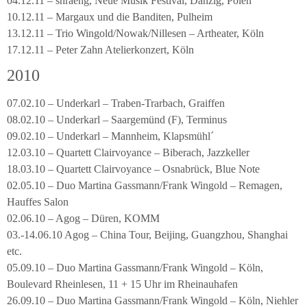
04.12.11 – shraeng, Neue Musik Festival, Danzig, Polen
10.12.11 – Margaux und die Banditen, Pulheim
13.12.11 – Trio Wingold/Nowak/Nillesen – Artheater, Köln
17.12.11 – Peter Zahn Atelierkonzert, Köln
2010
07.02.10 – Underkarl – Traben-Trarbach, Graiffen
08.02.10 – Underkarl – Saargemünd (F), Terminus
09.02.10 – Underkarl – Mannheim, Klapsmühl´
12.03.10 – Quartett Clairvoyance – Biberach, Jazzkeller
18.03.10 – Quartett Clairvoyance – Osnabrück, Blue Note
02.05.10 – Duo Martina Gassmann/Frank Wingold – Remagen,
Hauffes Salon
02.06.10 – Agog – Düren, KOMM
03.-14.06.10 Agog – China Tour, Beijing, Guangzhou, Shanghai
etc.
05.09.10 – Duo Martina Gassmann/Frank Wingold – Köln,
Boulevard Rheinlesen, 11 + 15 Uhr im Rheinauhafen
26.09.10 – Duo Martina Gassmann/Frank Wingold – Köln, Niehler