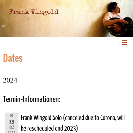
Frank Wingold
Dates
2024
Termin-Informationen:
DO
Frank Wingold Solo (canceled due to Corona, will
15
be rescheduled end 2023)
DEZ
2022