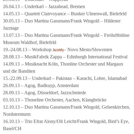
26.04.13 – Underkarl – Jazzahead, Bremen
14.05.13 – Quartett Clairvoyance – Bunker Ulmenwall, Bielefeld
30.05.13 – Duo Martina Gassmann/Frank Wingold – Hildener
Jazztage
13.07.13 – Duo Martina Gassmann/Frank Wingold – Freiluftbühne
Museum Waldhof, Bielefeld
19.-24.08.13 – Workshop
– Novo Mesto/Slowenien
Jazzinity
28.08.13 – MusikFabrik Zappa – Edinburgh International Festival
14.09.13 .- Musiknacht Köln, Thonline Orchester und Margaux
und die Banditen
15.-22.09.13 – Underkarl – Pakistan – Karachi, Lohre, Islamabad
26.09.13 – Agog, Badkuyp, Amsterdam
28.09.13 – Agog, Düsseldorf, Jazzschmiede
03.10.13 – Thoneline Orchester, Aachen, Klangbrücke
12.10.13 – Duo Martina Gassmann/Frank Wingold, Gelsenkirchen,
Nordsternturm
16.10.13 – Trio Efrat Alony/Oli Leicht/Frank Wingold, Bird’s Eye,
Basel/CH