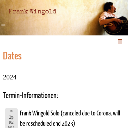
Frank Wingold
Dates
2024
Termin-Informationen:
DO
Frank Wingold Solo (canceled due to Corona, will
15
be rescheduled end 2023)
DEZ
2022