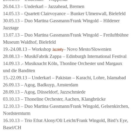
26.04.13 – Underkarl – Jazzahead, Bremen
14.05.13 – Quartett Clairvoyance – Bunker Ulmenwall, Bielefeld
30.05.13 – Duo Martina Gassmann/Frank Wingold – Hildener
Jazztage
13.07.13 – Duo Martina Gassmann/Frank Wingold – Freiluftbühne
Museum Waldhof, Bielefeld
19.-24.08.13 – Workshop
– Novo Mesto/Slowenien
Jazzinity
28.08.13 – MusikFabrik Zappa – Edinburgh International Festival
14.09.13 .- Musiknacht Köln, Thonline Orchester und Margaux
und die Banditen
15.-22.09.13 – Underkarl – Pakistan – Karachi, Lohre, Islamabad
26.09.13 – Agog, Badkuyp, Amsterdam
28.09.13 – Agog, Düsseldorf, Jazzschmiede
03.10.13 – Thoneline Orchester, Aachen, Klangbrücke
12.10.13 – Duo Martina Gassmann/Frank Wingold, Gelsenkirchen,
Nordsternturm
16.10.13 – Trio Efrat Alony/Oli Leicht/Frank Wingold, Bird’s Eye,
Basel/CH