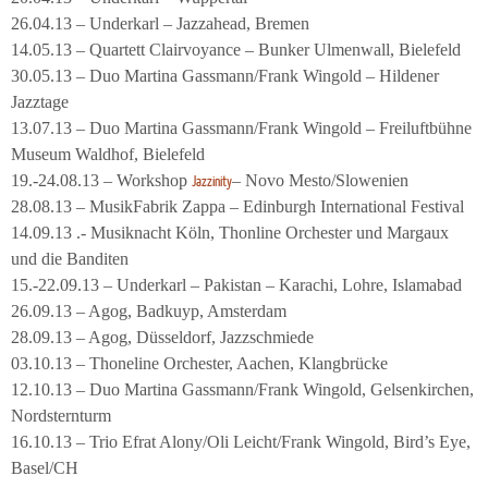
26.04.13 – Underkarl – Jazzahead, Bremen
14.05.13 – Quartett Clairvoyance – Bunker Ulmenwall, Bielefeld
30.05.13 – Duo Martina Gassmann/Frank Wingold – Hildener
Jazztage
13.07.13 – Duo Martina Gassmann/Frank Wingold – Freiluftbühne
Museum Waldhof, Bielefeld
19.-24.08.13 – Workshop
– Novo Mesto/Slowenien
Jazzinity
28.08.13 – MusikFabrik Zappa – Edinburgh International Festival
14.09.13 .- Musiknacht Köln, Thonline Orchester und Margaux
und die Banditen
15.-22.09.13 – Underkarl – Pakistan – Karachi, Lohre, Islamabad
26.09.13 – Agog, Badkuyp, Amsterdam
28.09.13 – Agog, Düsseldorf, Jazzschmiede
03.10.13 – Thoneline Orchester, Aachen, Klangbrücke
12.10.13 – Duo Martina Gassmann/Frank Wingold, Gelsenkirchen,
Nordsternturm
16.10.13 – Trio Efrat Alony/Oli Leicht/Frank Wingold, Bird’s Eye,
Basel/CH