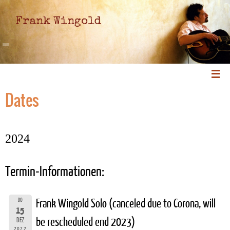
Frank Wingold
Dates
2024
Termin-Informationen:
DO
Frank Wingold Solo (canceled due to Corona, will
15
be rescheduled end 2023)
DEZ
2022