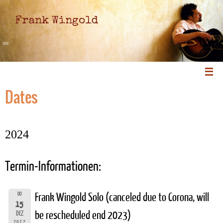
Frank Wingold
Dates
2024
Termin-Informationen:
DO
Frank Wingold Solo (canceled due to Corona, will
15
be rescheduled end 2023)
DEZ
2022