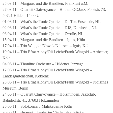
25.03.11 – Margaux und die Banditen, Frankfurt a.M.
27.03.11 – Quartett Clairvoyance – Hilden, QQJazz, Forststr. 73,
40721 Hilden, 15.00 Uhr
01.03.11 – What´s the Tonic Quartet – De Tor, Enschede, NL
02.03.11 – What´s the Tonic Quartet – DJS, Dordrecht, NL
03.04.11 – What´s the Tonic Quartet – Zwolle, NL
15.04.11 – Margaux und die Banditen – Ignis, Köln
17.04.11 – Trio Wingold/Nowak/Nillesen – Ignis, Köln
19.04.11 – Trio Efrat Alony/Oli Leicht/Frank Wingold – Artheater,
Köln
04.06.11 – Thonline Orchestra – Hildener Jazztage
12.06.11 – Trio Efrat Alony/Oli Leicht/Frank Wingold –
Landesgartenschau, Koblenz
23.06.11 – Trio Efrat Alony/Oli Leicht/Frank Wingold – Jüdisches
Museum, Berlin
24.06.11 – Quartett Clairvoyance – Holzminden, Jazzclub,
Bahnhofstr. 41, 37603 Holzminden
25.06.11 – Solokonzert, Malakademie Köln
30.06.11 – shraeng, Theater im Viertel, Saarbrücken