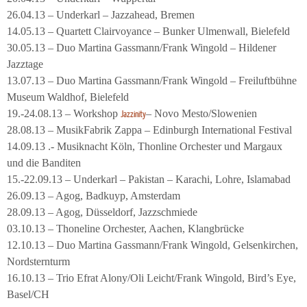
26.04.13 – Underkarl – Jazzahead, Bremen
14.05.13 – Quartett Clairvoyance – Bunker Ulmenwall, Bielefeld
30.05.13 – Duo Martina Gassmann/Frank Wingold – Hildener
Jazztage
13.07.13 – Duo Martina Gassmann/Frank Wingold – Freiluftbühne
Museum Waldhof, Bielefeld
19.-24.08.13 – Workshop
– Novo Mesto/Slowenien
Jazzinity
28.08.13 – MusikFabrik Zappa – Edinburgh International Festival
14.09.13 .- Musiknacht Köln, Thonline Orchester und Margaux
und die Banditen
15.-22.09.13 – Underkarl – Pakistan – Karachi, Lohre, Islamabad
26.09.13 – Agog, Badkuyp, Amsterdam
28.09.13 – Agog, Düsseldorf, Jazzschmiede
03.10.13 – Thoneline Orchester, Aachen, Klangbrücke
12.10.13 – Duo Martina Gassmann/Frank Wingold, Gelsenkirchen,
Nordsternturm
16.10.13 – Trio Efrat Alony/Oli Leicht/Frank Wingold, Bird’s Eye,
Basel/CH