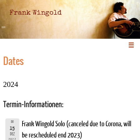
Frank Wingold
Dates
2024
Termin-Informationen:
DO
Frank Wingold Solo (canceled due to Corona, will
15
be rescheduled end 2023)
DEZ
2022