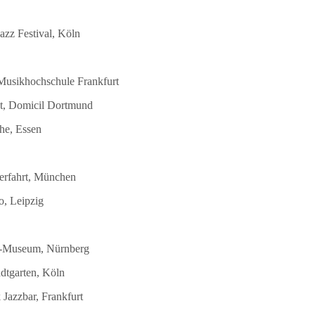
azz Festival, Köln
 Musikhochschule Frankfurt
st, Domicil Dortmund
he, Essen
terfahrt, München
o, Leipzig
DB-Museum, Nürnberg
dtgarten, Köln
Jazzbar, Frankfurt