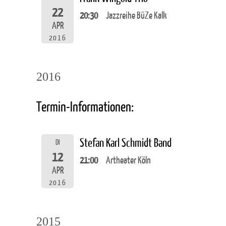
22
20:30
Jazzreihe BüZe Kalk
APR
2016
2016
Termin-Informationen:
Stefan Karl Schmidt Band
DI
12
21:00
Artheater Köln
APR
2016
2015