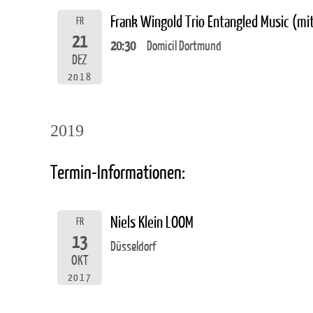
Frank Wingold Trio Entangled Music (m
FR
21
20:30
Domicil Dortmund
DEZ
2018
2019
Termin-Informationen:
Niels Klein LOOM
FR
13
Düsseldorf
OKT
2017