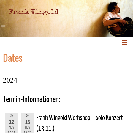
Frank Wingold
Dates
2024
Termin-Informationen:
SA
SO
Frank Wingold Workshop + Solo Konzert
12
13
(13.11.)
NOV
NOV
2022
2022