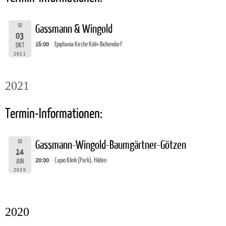
SO
Gassmann & Wingold
03
16:00
Epiphania Kirche Köln-Bickendorf
OKT
2021
2021
Termin-Informationen:
SO
Gassmann-Wingold-Baumgärtner-Götzen
14
20:00
Capio Klink (Park), Hilden
JUN
2020
2020