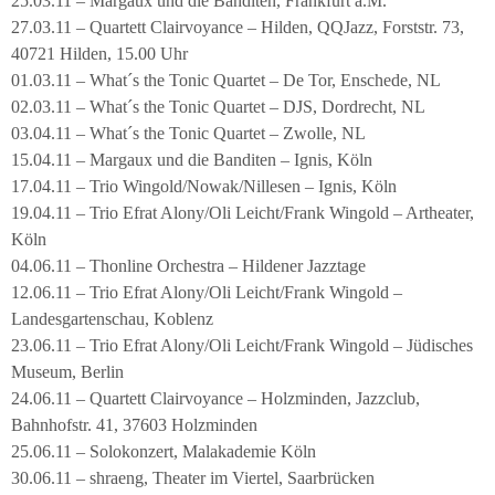
25.03.11 – Margaux und die Banditen, Frankfurt a.M.
27.03.11 – Quartett Clairvoyance – Hilden, QQJazz, Forststr. 73,
40721 Hilden, 15.00 Uhr
01.03.11 – What´s the Tonic Quartet – De Tor, Enschede, NL
02.03.11 – What´s the Tonic Quartet – DJS, Dordrecht, NL
03.04.11 – What´s the Tonic Quartet – Zwolle, NL
15.04.11 – Margaux und die Banditen – Ignis, Köln
17.04.11 – Trio Wingold/Nowak/Nillesen – Ignis, Köln
19.04.11 – Trio Efrat Alony/Oli Leicht/Frank Wingold – Artheater,
Köln
04.06.11 – Thonline Orchestra – Hildener Jazztage
12.06.11 – Trio Efrat Alony/Oli Leicht/Frank Wingold –
Landesgartenschau, Koblenz
23.06.11 – Trio Efrat Alony/Oli Leicht/Frank Wingold – Jüdisches
Museum, Berlin
24.06.11 – Quartett Clairvoyance – Holzminden, Jazzclub,
Bahnhofstr. 41, 37603 Holzminden
25.06.11 – Solokonzert, Malakademie Köln
30.06.11 – shraeng, Theater im Viertel, Saarbrücken