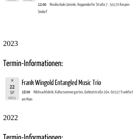
12:00
Musikschule Lämmle, Heppendorfer Straße 7 . 50170 Kerpen-
Sindorf
2023
Termin-Informationen:
MI
Frank Wingold Entangled Music Trio
22
19:00
Milchsackfabrik, Kultursommergarten, Gutleutstraße 294, 60327 Frankfurt
SEP
2021
am Main
2022
Termin-Informationen: