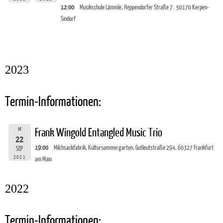
12:00
Musikschule Lämmle, Heppendorfer Straße 7 . 50170 Kerpen-
Sindorf
2023
Termin-Informationen:
MI
Frank Wingold Entangled Music Trio
22
19:00
Milchsackfabrik, Kultursommergarten, Gutleutstraße 294, 60327 Frankfurt
SEP
2021
am Main
2022
Termin-Informationen: