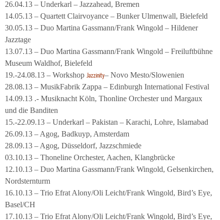
26.04.13 – Underkarl – Jazzahead, Bremen
14.05.13 – Quartett Clairvoyance – Bunker Ulmenwall, Bielefeld
30.05.13 – Duo Martina Gassmann/Frank Wingold – Hildener
Jazztage
13.07.13 – Duo Martina Gassmann/Frank Wingold – Freiluftbühne
Museum Waldhof, Bielefeld
19.-24.08.13 – Workshop
– Novo Mesto/Slowenien
Jazzinity
28.08.13 – MusikFabrik Zappa – Edinburgh International Festival
14.09.13 .- Musiknacht Köln, Thonline Orchester und Margaux
und die Banditen
15.-22.09.13 – Underkarl – Pakistan – Karachi, Lohre, Islamabad
26.09.13 – Agog, Badkuyp, Amsterdam
28.09.13 – Agog, Düsseldorf, Jazzschmiede
03.10.13 – Thoneline Orchester, Aachen, Klangbrücke
12.10.13 – Duo Martina Gassmann/Frank Wingold, Gelsenkirchen,
Nordsternturm
16.10.13 – Trio Efrat Alony/Oli Leicht/Frank Wingold, Bird’s Eye,
Basel/CH
17.10.13 – Trio Efrat Alony/Oli Leicht/Frank Wingold, Bird’s Eye,