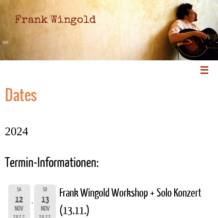
Frank Wingold
Dates
2024
Termin-Informationen:
SA
SO
Frank Wingold Workshop + Solo Konzert
12
13
(13.11.)
NOV
NOV
2022
2022