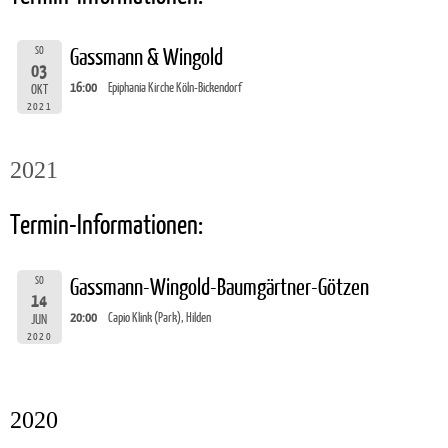
SO
Gassmann & Wingold
03
16:00
Epiphania Kirche Köln-Bickendorf
OKT
2021
2021
Termin-Informationen:
SO
Gassmann-Wingold-Baumgärtner-Götzen
14
20:00
Capio Klink (Park), Hilden
JUN
2020
2020