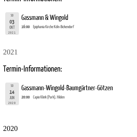
SO
Gassmann & Wingold
03
16:00
Epiphania Kirche Köln-Bickendorf
OKT
2021
2021
Termin-Informationen:
SO
Gassmann-Wingold-Baumgärtner-Götzen
14
20:00
Capio Klink (Park), Hilden
JUN
2020
2020