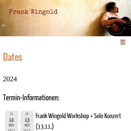
Frank Wingold
Dates
2024
Termin-Informationen:
SA
SO
Frank Wingold Workshop + Solo Konzert
12
13
(13.11.)
NOV
NOV
2022
2022