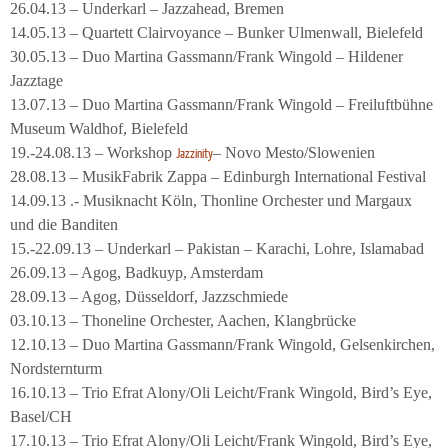
26.04.13 – Underkarl – Jazzahead, Bremen
14.05.13 – Quartett Clairvoyance – Bunker Ulmenwall, Bielefeld
30.05.13 – Duo Martina Gassmann/Frank Wingold – Hildener
Jazztage
13.07.13 – Duo Martina Gassmann/Frank Wingold – Freiluftbühne
Museum Waldhof, Bielefeld
19.-24.08.13 – Workshop
– Novo Mesto/Slowenien
Jazzinity
28.08.13 – MusikFabrik Zappa – Edinburgh International Festival
14.09.13 .- Musiknacht Köln, Thonline Orchester und Margaux
und die Banditen
15.-22.09.13 – Underkarl – Pakistan – Karachi, Lohre, Islamabad
26.09.13 – Agog, Badkuyp, Amsterdam
28.09.13 – Agog, Düsseldorf, Jazzschmiede
03.10.13 – Thoneline Orchester, Aachen, Klangbrücke
12.10.13 – Duo Martina Gassmann/Frank Wingold, Gelsenkirchen,
Nordsternturm
16.10.13 – Trio Efrat Alony/Oli Leicht/Frank Wingold, Bird’s Eye,
Basel/CH
17.10.13 – Trio Efrat Alony/Oli Leicht/Frank Wingold, Bird’s Eye,