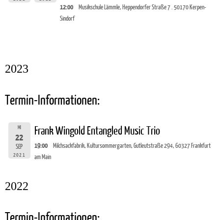
12:00
Musikschule Lämmle, Heppendorfer Straße 7 . 50170 Kerpen-
Sindorf
2023
Termin-Informationen:
MI
Frank Wingold Entangled Music Trio
22
19:00
Milchsackfabrik, Kultursommergarten, Gutleutstraße 294, 60327 Frankfurt
SEP
2021
am Main
2022
Termin-Informationen: