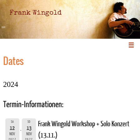
Frank Wingold
Dates
2024
Termin-Informationen:
SA
SO
Frank Wingold Workshop + Solo Konzert
12
13
(13.11.)
NOV
NOV
2022
2022