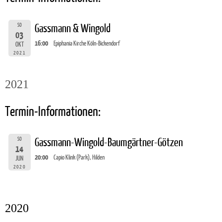
SO
Gassmann & Wingold
03
16:00
Epiphania Kirche Köln-Bickendorf
OKT
2021
2021
Termin-Informationen:
SO
Gassmann-Wingold-Baumgärtner-Götzen
14
20:00
Capio Klink (Park), Hilden
JUN
2020
2020