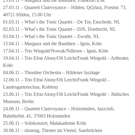
25.03.11 – Margaux und die Banditen, Frankfurt a.M.
27.03.11 – Quartett Clairvoyance – Hilden, QQJazz, Forststr. 73,
40721 Hilden, 15.00 Uhr
01.03.11 – What´s the Tonic Quartet – De Tor, Enschede, NL
02.03.11 – What´s the Tonic Quartet – DJS, Dordrecht, NL
03.04.11 – What´s the Tonic Quartet – Zwolle, NL
15.04.11 – Margaux und die Banditen – Ignis, Köln
17.04.11 – Trio Wingold/Nowak/Nillesen – Ignis, Köln
19.04.11 – Trio Efrat Alony/Oli Leicht/Frank Wingold – Artheater,
Köln
04.06.11 – Thonline Orchestra – Hildener Jazztage
12.06.11 – Trio Efrat Alony/Oli Leicht/Frank Wingold –
Landesgartenschau, Koblenz
23.06.11 – Trio Efrat Alony/Oli Leicht/Frank Wingold – Jüdisches
Museum, Berlin
24.06.11 – Quartett Clairvoyance – Holzminden, Jazzclub,
Bahnhofstr. 41, 37603 Holzminden
25.06.11 – Solokonzert, Malakademie Köln
30.06.11 – shraeng, Theater im Viertel, Saarbrücken