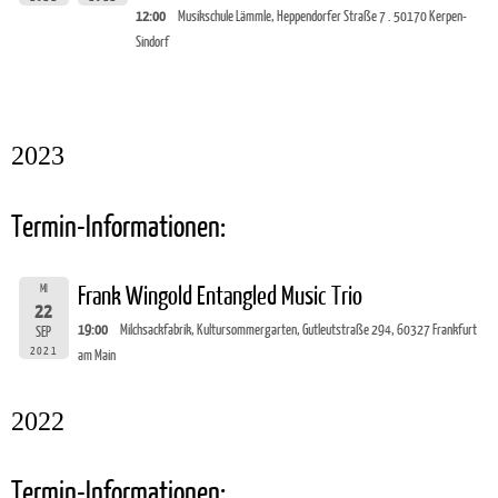
12:00
Musikschule Lämmle, Heppendorfer Straße 7 . 50170 Kerpen-
Sindorf
2023
Termin-Informationen:
MI
Frank Wingold Entangled Music Trio
22
19:00
Milchsackfabrik, Kultursommergarten, Gutleutstraße 294, 60327 Frankfurt
SEP
2021
am Main
2022
Termin-Informationen: