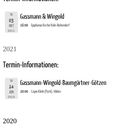
SO
Gassmann & Wingold
03
16:00
Epiphania Kirche Köln-Bickendorf
OKT
2021
2021
Termin-Informationen:
SO
Gassmann-Wingold-Baumgärtner-Götzen
14
20:00
Capio Klink (Park), Hilden
JUN
2020
2020