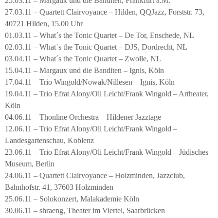
25.03.11 – Margaux und die Banditen, Frankfurt a.M.
27.03.11 – Quartett Clairvoyance – Hilden, QQJazz, Forststr. 73,
40721 Hilden, 15.00 Uhr
01.03.11 – What´s the Tonic Quartet – De Tor, Enschede, NL
02.03.11 – What´s the Tonic Quartet – DJS, Dordrecht, NL
03.04.11 – What´s the Tonic Quartet – Zwolle, NL
15.04.11 – Margaux und die Banditen – Ignis, Köln
17.04.11 – Trio Wingold/Nowak/Nillesen – Ignis, Köln
19.04.11 – Trio Efrat Alony/Oli Leicht/Frank Wingold – Artheater,
Köln
04.06.11 – Thonline Orchestra – Hildener Jazztage
12.06.11 – Trio Efrat Alony/Oli Leicht/Frank Wingold –
Landesgartenschau, Koblenz
23.06.11 – Trio Efrat Alony/Oli Leicht/Frank Wingold – Jüdisches
Museum, Berlin
24.06.11 – Quartett Clairvoyance – Holzminden, Jazzclub,
Bahnhofstr. 41, 37603 Holzminden
25.06.11 – Solokonzert, Malakademie Köln
30.06.11 – shraeng, Theater im Viertel, Saarbrücken