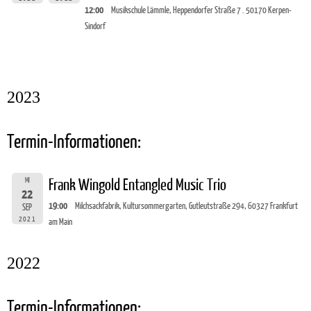
12:00
Musikschule Lämmle, Heppendorfer Straße 7 . 50170 Kerpen-
Sindorf
2023
Termin-Informationen:
MI
Frank Wingold Entangled Music Trio
22
19:00
Milchsackfabrik, Kultursommergarten, Gutleutstraße 294, 60327 Frankfurt
SEP
2021
am Main
2022
Termin-Informationen: