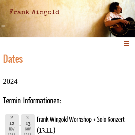
Frank Wingold
Dates
2024
Termin-Informationen:
SA
SO
Frank Wingold Workshop + Solo Konzert
12
13
(13.11.)
NOV
NOV
2022
2022