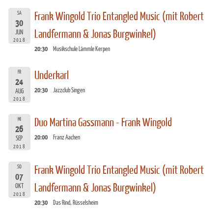
SA
Frank Wingold Trio Entangled Music (mit Robert
30
Landfermann & Jonas Burgwinkel)
JUN
2018
20:30
Musikschule Lämmle Kerpen
FR
Underkarl
24
20:30
Jazzclub Singen
AUG
2018
MI
Duo Martina Gassmann - Frank Wingold
26
20:00
Franz Aachen
SEP
2018
SO
Frank Wingold Trio Entangled Music (mit Robert
07
Landfermann & Jonas Burgwinkel)
OKT
2018
20:30
Das Rind, Rüsselsheim