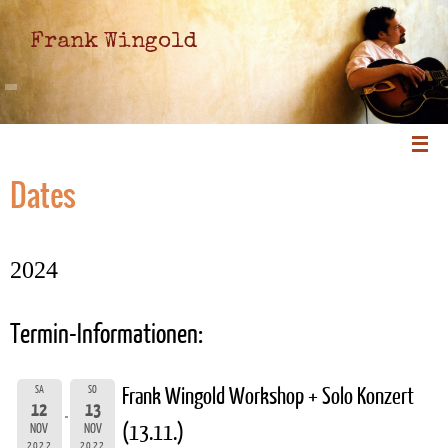
Frank Wingold
Dates
2024
Termin-Informationen:
SA
SO
Frank Wingold Workshop + Solo Konzert
12
13
(13.11.)
NOV
NOV
2022
2022