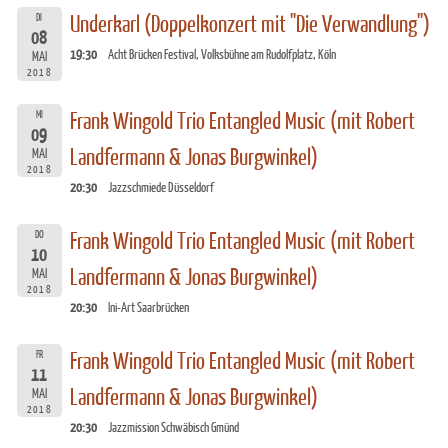
DI
Underkarl (Doppelkonzert mit "Die Verwandlung")
08
19:30
Acht Brücken Festival, Volksbühne am Rudolfplatz, Köln
MAI
2018
MI
Frank Wingold Trio Entangled Music (mit Robert
09
Landfermann & Jonas Burgwinkel)
MAI
2018
20:30
Jazzschmiede Düsseldorf
DO
Frank Wingold Trio Entangled Music (mit Robert
10
Landfermann & Jonas Burgwinkel)
MAI
2018
20:30
Ini-Art Saarbrücken
FR
Frank Wingold Trio Entangled Music (mit Robert
11
Landfermann & Jonas Burgwinkel)
MAI
2018
20:30
Jazzmission Schwäbisch Gmünd