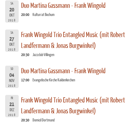
SA
Duo Martina Gassmann - Frank Wingold
20
20:00
Kulturrat Bochum
OKT
2018
SA
Frank Wingold Trio Entangled Music (mit Robert
27
Landfermann & Jonas Burgwinkel)
OKT
2018
20:30
Jazzclub Villingen
SO
Duo Martina Gassmann - Frank Wingold
04
17:00
Evangelische Kirche Kaldenkirchen
NOV
2018
FR
Frank Wingold Trio Entangled Music (mit Robert
21
Landfermann & Jonas Burgwinkel)
DEZ
2018
20:30
Domicil Dortmund