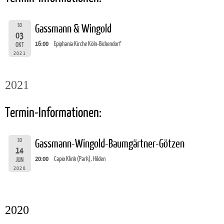
SO
Gassmann & Wingold
03
16:00
Epiphania Kirche Köln-Bickendorf
OKT
2021
2021
Termin-Informationen:
SO
Gassmann-Wingold-Baumgärtner-Götzen
14
20:00
Capio Klink (Park), Hilden
JUN
2020
2020