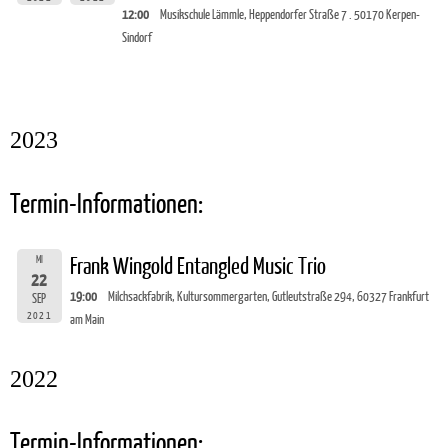
12:00
Musikschule Lämmle, Heppendorfer Straße 7 . 50170 Kerpen-
Sindorf
2023
Termin-Informationen:
MI
Frank Wingold Entangled Music Trio
22
19:00
Milchsackfabrik, Kultursommergarten, Gutleutstraße 294, 60327 Frankfurt
SEP
2021
am Main
2022
Termin-Informationen: