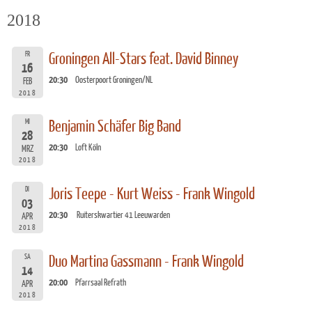
2018
FR
Groningen All-Stars feat. David Binney
16
20:30
Oosterpoort Groningen/NL
FEB
2018
MI
Benjamin Schäfer Big Band
28
20:30
Loft Köln
MRZ
2018
DI
Joris Teepe - Kurt Weiss - Frank Wingold
03
20:30
Ruiterskwartier 41 Leeuwarden
APR
2018
SA
Duo Martina Gassmann - Frank Wingold
14
20:00
Pfarrsaal Refrath
APR
2018