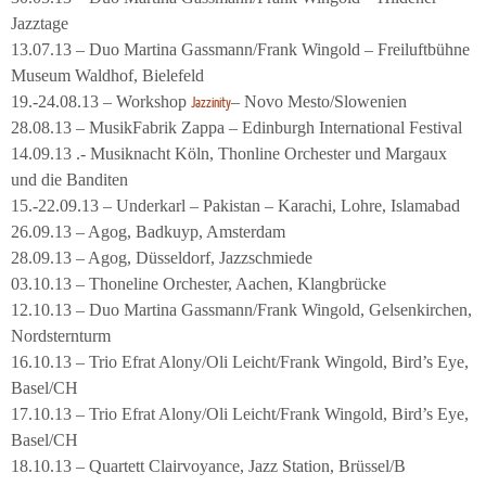
Jazztage
13.07.13 – Duo Martina Gassmann/Frank Wingold – Freiluftbühne
Museum Waldhof, Bielefeld
19.-24.08.13 – Workshop
– Novo Mesto/Slowenien
Jazzinity
28.08.13 – MusikFabrik Zappa – Edinburgh International Festival
14.09.13 .- Musiknacht Köln, Thonline Orchester und Margaux
und die Banditen
15.-22.09.13 – Underkarl – Pakistan – Karachi, Lohre, Islamabad
26.09.13 – Agog, Badkuyp, Amsterdam
28.09.13 – Agog, Düsseldorf, Jazzschmiede
03.10.13 – Thoneline Orchester, Aachen, Klangbrücke
12.10.13 – Duo Martina Gassmann/Frank Wingold, Gelsenkirchen,
Nordsternturm
16.10.13 – Trio Efrat Alony/Oli Leicht/Frank Wingold, Bird’s Eye,
Basel/CH
17.10.13 – Trio Efrat Alony/Oli Leicht/Frank Wingold, Bird’s Eye,
Basel/CH
18.10.13 – Quartett Clairvoyance, Jazz Station, Brüssel/B