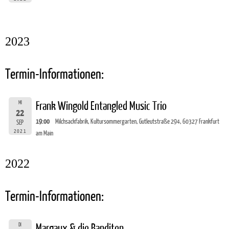
2023
Termin-Informationen:
MI
Frank Wingold Entangled Music Trio
22
19:00
Milchsackfabrik, Kultursommergarten, Gutleutstraße 294, 60327 Frankfurt
SEP
2021
am Main
2022
Termin-Informationen:
DI
Margaux & die Banditen