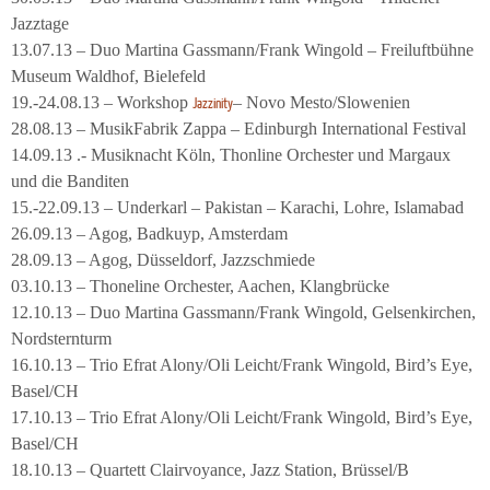
Jazztage
13.07.13 – Duo Martina Gassmann/Frank Wingold – Freiluftbühne
Museum Waldhof, Bielefeld
19.-24.08.13 – Workshop
– Novo Mesto/Slowenien
Jazzinity
28.08.13 – MusikFabrik Zappa – Edinburgh International Festival
14.09.13 .- Musiknacht Köln, Thonline Orchester und Margaux
und die Banditen
15.-22.09.13 – Underkarl – Pakistan – Karachi, Lohre, Islamabad
26.09.13 – Agog, Badkuyp, Amsterdam
28.09.13 – Agog, Düsseldorf, Jazzschmiede
03.10.13 – Thoneline Orchester, Aachen, Klangbrücke
12.10.13 – Duo Martina Gassmann/Frank Wingold, Gelsenkirchen,
Nordsternturm
16.10.13 – Trio Efrat Alony/Oli Leicht/Frank Wingold, Bird’s Eye,
Basel/CH
17.10.13 – Trio Efrat Alony/Oli Leicht/Frank Wingold, Bird’s Eye,
Basel/CH
18.10.13 – Quartett Clairvoyance, Jazz Station, Brüssel/B