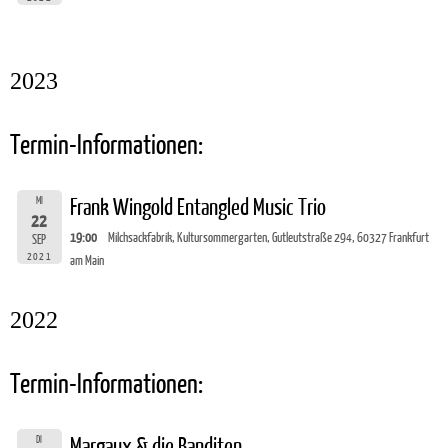
2023
Termin-Informationen:
MI
Frank Wingold Entangled Music Trio
22
19:00
Milchsackfabrik, Kultursommergarten, Gutleutstraße 294, 60327 Frankfurt
SEP
2021
am Main
2022
Termin-Informationen:
DI
Margaux & die Banditen